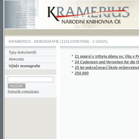
KRAMERIUS
-
MONOGRAFIE
(11412/2997698) -
2 (4/425)
Typy dokumentů
*
21 poprsí v triforiu dómu sv. Víta v Praze
Abeceda
*
24 Cadenzen und Versetten für die Orgel n
Výběr monografie
*
25 let pokračovací školy průmyslové a 20 let
*
250.000
Pokročilé vyhledávání