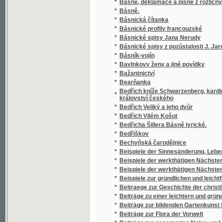
*
Bedřich Vilém Košut
*
Bedřicha Šillera Básně lyrické.
*
Bedřiškov
*
Bechyňská čarodějnice
*
Beispiele der Sinnesänderung, Lebensbess
*
Beispiele der werkthätigen Nächstenliebe
*
Beispiele der werkthätigen Nächstenliebe
*
Beispiele zur gründlichen und leichtfaßli
*
Beitraege zur Geschichte der christlichen
*
Beiträge zu einer leichtern und gründlicher
*
Beiträge zur bildenden Gartenkunst für ang
*
Beiträge zur Flora der Vorwelt
*
Beiträge zur gesammten Natur- und Heilwis
*
Beiträge zur Geschichte Böhmen's
*
Beiträge zur Geschichte der Stadt M.-Ostra
*
Beiträge zur Geschichte Waldstein's
*
Beiträge zur Ornithologie Südafrikas
*
Beiträge zur Receptions-Geschichte des r
*
Bělaussi
*
Belgie, Holandsko, Lucembursko
*
Belkiss
*
Bellmann's Führer durch Prag und Umgebu
*
Bellmannův Průvodce po Praze
*
Bellum Bohemicum
*
Bělohorští mučedlníci
*
Belvedere
*
Belvedere