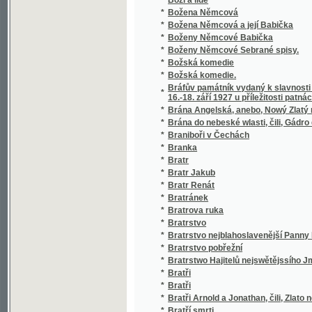
*
Brtnice Trhová a zboží brtnické
*
Brünn's kirchliche Kunst-Denkmale
*
Brünner Chronik
*
Brus jazyka českého
*
Brus jazyka českého, který sestavila komis
*
Brus příspěvečkem ke skladbě srovnávací
*
Brute, pusť Cesara!
*
Břeh
*
Břetislav, spolek vojen. vysloužilců na Ma
*
Březnické chaloupky
*
Březohorští studenti
*
Břímě, které se dá zmenšit : slovo k rolníků
*
Budiček
*
Budíček
*
Budiž jasno mezi námi, aneb, Jak vše jde ně
*
Budiž světlo!
*
Budoucnost ovocnictví a ovocnářství česk
*
Budova smrt
*
Buďte zdrávi!
*
Budulínek
*
Bůh a spomocník můj jsi ty Pane
*
Bůh gest neyčistssj láska
*
Bůh gest otec náš
*
Bůh gest utěcha má a potěssenj
*
Bůh láska jest
*
Bůh moje radost
*
Bůh spravedlivého neopustí
*
Bůh Stvořitel - Bůh Soudce