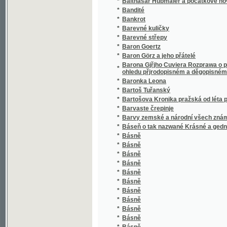
*
Baron Goertz
*
Baron Görz a jeho přátelé
Barona Gjřjho Cuviera Rozprawa o přewrate
*
ohledu přjrodopisném a děgopisném
*
Baronka Leona
*
Bartoš Tuřanský
*
Bartošova Kronika pražská od léta páně 152
*
Barvaste črepinje
*
Barvy zemské a národní všech známých stá
*
Báseň o tak nazwané Krásné a gednom ossk
*
Básně
*
Básně
*
Básně
*
Básně
*
Básně
*
Básně
*
Básně
*
Básně
*
Básně
*
Básně
*
Básně
*
Básně a epigramy
*
Básně Adolfa Heyduka.
*
Básně Aleksandra Petöfiho
*
Básně Aloisa Svobody
*
Básně Antala Staška
*
Básně Antonína Klose
*
Básně Bohdana Zaleského