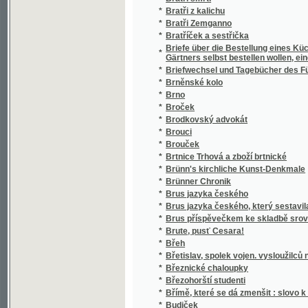
*
Buchlov hrad
*
Bulhar
*
Bunica
*
Bunte Steine
*
Bürger - Kalender
*
Bursák
*
Bursovní špekulant
*
Byl jednou jeden král
*
Byliny jedovaté
*
Bylo jich dvé