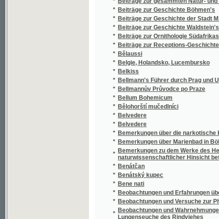
*
Bemerkungen über die narkotische Kraft de
*
Bemerkungen über Marienbad in Böhmen
Bemerkungen zu dem Werke des Herrn Doctor 
*
naturwissenschaftlicher Hinsicht betrachtet"
*
Benátčan
*
Benátský kupec
*
Bene nati
*
Beobachtungen und Erfahrungen über die E
*
Beobachtungen und Versuche zur Physiologi
Beobachtungen und Wahrnehmungen über die 
*
Lungenseuche des Rindviehes
*
Beránek
*
Beránek powjdka utěssená
*
Bereničina zahrada
Bericht der Beurtheilungs-Commission über 
*
Landesguberniums statt gesundene öffentli
Bericht der Handels- u. Gewerbekammer in P
*
öffentliche Bauten
*
Bericht über die allgemeine deutsche Indus
*
Bernard Bolzano
*
Berounská
Berthold, aneb, Podiwné příhody jednoho An
*
bohatým byl
*
Besední čtení
*
Besední kytice
*
Besední přátelské večery.
*
Besední řeči Tomáše ze Štítného
*
Besední věnec
*
Besedníček