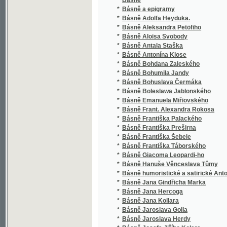
*
Básně Bohumila Jandy
*
Básně Bohuslava Čermáka
*
Básně Boleslawa Jablonského
*
Básně Emanuela Miřiovského
*
Básně Frant. Alexandra Rokosa
*
Básně Františka Palackého
*
Básně Františka Preširna
*
Básně Františka Šebele
*
Básně Františka Táborského
*
Básně Giacoma Leopardi-ho
*
Básně Hanuše Věnceslava Tůmy
*
Básně humoristické a satirické Antonína Ko
*
Básně Jana Gindřicha Marka
*
Básně Jana Hercoga
*
Básně Jana Kollara
*
Básně Jaroslava Golla
*
Básně Jaroslava Herdy
*
Básně Josefa Jiřího Kolara
*
Básně Jul. Słowackého
*
Básně Jul. Słowackého.
*
Básně Karla Hynka Máchy
*
Básně Karla Kučery
*
Básně Karla Sabiny
*
Básně Ladislava Staňka
*
Básně lyrické
*
Básně Maxe Windera
*
Básně Michala Lermontova