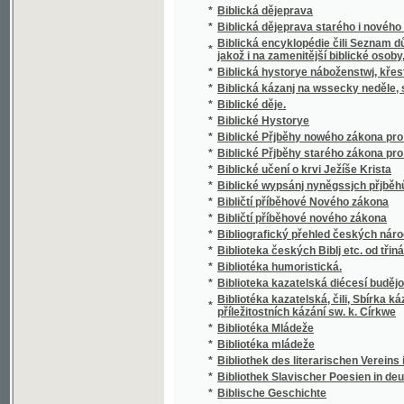
*
Bibliothek Slavischer Poesien in deutscher
*
Biblische Geschichte
*
Biblische Geschichte
*
Biblj Swatá, aneb, Wssecka Swatá Pjsma St
*
Bídníci
*
Bílá Hora
*
Bílá paní
*
Bílá paní a poslední rytíř z Hohenšteinu, ane
*
Bílá paní Rožmberská
*
Bílá paní sicilská
*
Bilance akciových společností napsal Jose
*
Bilder aus Karlsbad
*
Bilder und Klänge aus Marienbad
*
Bildnisse der vorzüglichsten deutscher Dicht
*
Bílé růže
*
Bílí koně
*
Bílý dům
*
Bílý kos
*
Bílý mouřenín
*
Biskupské druhotiny Lva XIII
*
Bitva bělohorská a jezovité v Čechách
*
Bitva na Bílé Hoře a český zimní král, čili,
*
Bitva u Hradce Králové
*
Bitva u Hradce Králové
*
Bitva u Lepanta
*
Bitva u Lipan
*
Bitva u Lipan