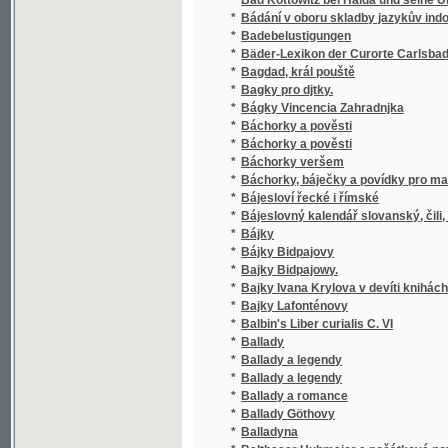
*
Bäder-Lexikon der Curorte Carlsbad, Teplit
*
Bagdad, král pouště
*
Bagky pro djtky.
*
Bágky Vincencia Zahradnjka
*
Báchorky a pověsti
*
Báchorky a pověsti
*
Báchorky veršem
*
Báchorky, báječky a povídky pro malé dítky
*
Bájesloví řecké i římské
*
Bájeslovný kalendář slovanský, čili, Pozů
*
Bájky
*
Bájky Bidpajovy
*
Bajky Bidpajowy.
*
Bajky Ivana Krylova v devíti knihách
*
Bajky Lafonténovy
*
Balbin's Liber curialis C. VI
*
Ballady
*
Ballady a legendy
*
Ballady a legendy
*
Ballady a romance
*
Ballady Göthovy
*
Balladyna
*
Balthasar Hubmaier a počátkové novokřest
*
Bandité
*
Bankrot
*
Barevné kuličky
*
Barevné střepy