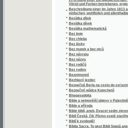
*
Bible a příroda
*
Bible biblí, aneb, Dvacet sedm zjevení božíc
*
Biblí Česká, čili, Písmo svaté starého i nov
*
Biblí k svobodě!
*
Biblia Sacra, To gest Biblj Swatá aneb w
*
Biblická dějeprava
*
Biblická dějeprava starého i nového zákona
Biblická encyklopédie čili Seznam důležitějš
*
jakož i na zamenitější biblické osoby, města,
*
Biblická hystorye náboženstwj, křesťanské
*
Biblická kázanj na wssecky neděle, slawnosti
*
Biblické děje.
*
Biblické Hystorye
*
Biblické Přjběhy nowého zákona pro mládež
*
Biblické Přjběhy starého zákona pro mláde
*
Biblické učení o krvi Ježíše Krista
*
Biblické wypsánj nyněgssjch přjběhů
*
Bibličtí příběhové Nového zákona
*
Bibličtí příběhové nového zákona
*
Bibliografický přehled českých národních pí
*
Biblioteka českých Biblj etc. od třináctého 
*
Bibliotéka humoristická.
*
Biblioteka kazatelská diécesí budějovické
Bibliotéka kazatelská, čili, Sbírka kázání h
*
příležitostních kázání sw. k. Církwe
*
Bibliotéka Mládeže
*
Bibliotéka mládeže
*
Bibliothek des literarischen Vereins in Stuttg