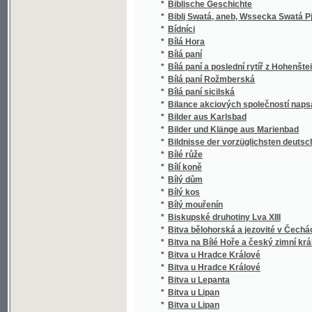
*
Bitva u Lipan 30. května 1434
*
Bitwa s Tatary
Bitwa u Kolína a Křečhoře, w kteréž byl před
*
císařského wojska
*
Bitwa u Malplaketu, aneb, Mnohdy z neywěts
*
Bjlá panj w Gindřichowu Hradci
*
Bjlé klobauky
*
Björnstjerne Björnsona Selské novely
*
Bl. Ludwjka z Granady Rozgjmánj w passiow
Blah. Edmunda Kampiana, mučeníka z Tovaryš
*
sektám novověkým
*
Blahé chvíle
*
Blahé zlaté mládí
*
Blahobyt všem
*
Blahopřání dobrého dítka
*
Blahorod, aneb, Dobročinnost přinássj auro
*
Blahoslavený Edmund Kampian, kněz z Tovary
*
Blahoslavený Hroznata
*
Blahoslavený Klement Maria Hofbauer kněz s
*
Blahowid, aneb, Prwnj cwičenj w Mrawnosti 
*
Blaník čarovný kopec a jeho tajnosti
*
Blätter und Blüten im Winde
*
Blaženka
*
Blbý Janeček, aneb, Divotvorné housle
*
Blesky na horách
*
Blick auf Karlsbad
*
Blouznění
*
Blouznivci našich hor