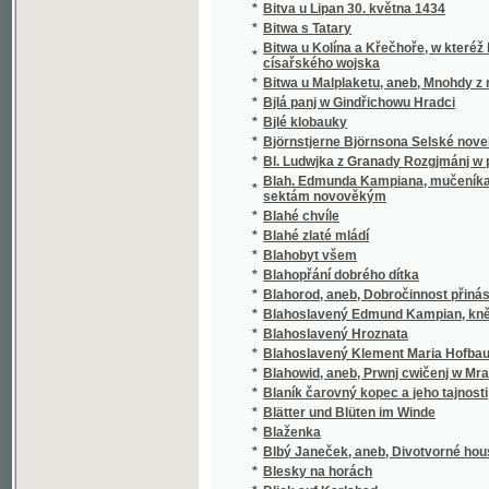
*
Bludiště lásky
*
Bludnou cestou
*
Blumenkränze für die reifere Jugend
*
Blüthen
*
Blüthen Neuböhmischer Poesie
*
Boa constrictor
*
Boccaccio
*
Bodláčí z Parnassu
*
Bodrý venkovan
*
Bodří Pražané
*
Bogdanovičovy Dějiny Vlastenské války rok
*
Bohabojný venkovan
*
Boháč a Lazar
*
Bohatství duše
*
Bohatý chudák
*
Bohatýrové ducha
*
Bohatýři
*
Böhmen
*
Böhmen in 16 Kreisen
*
Böhmen Mähren und Schlesien
*
Böhmen von 1414 bis 1424
*
Böhmen vor vierhundert Jahren
*
Böhmens Burgen, Vesten und Bergschlösse
*
Böhmerwald-Skizzen
*
Böhmisch-deutsch-lateinisches Wörterbuch
*
Böhmische Adelssitze als Centralpunkte vo
*
Böhmische Bauernzustände im Interesse de