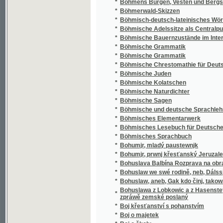
*
Boje za osvobození Srbska v XIX. věku
*
Bojí se strašidel
*
Boleslav Jablonský
*
Boleslavsko
*
Bolestjn
*
Bonteku, holandský kapitán
*
Bosko
*
Bosko a jeho karetní kejkle
*
Boskovo umění kejklířské
*
Bosna a Hercegovina v minulosti a přítomno
*
Botanika pro vyšší třídy gymnasií a realnýc
*
Botanika, čili, Rostlinosloví a rostlinopis
Botanischpraktische Lustgärtneren nach Anle
*
nöthigen Anmerkungen für das Clima in Deu
*
Boubín, šumavský prales
*
Bouře v zátiší
*
Bouře, aneb, Oučinky zlého svědomí
*
Bozi a lidé
*
Božena Němcová
*
Božena Němcová a její Babička
*
Boženy Němcové Babička
*
Boženy Němcové Sebrané spisy.
*
Božská komedie
*
Božská komedie.
Bráfův památník vydaný k slavnosti odhalen
*
16.-18. září 1927 u příležitosti patnáctého vý
*
Brána Angelská, anebo, Nowý Zlatý nebe Kl
*
Brána do nebeské wlasti, čili, Gádro dobré