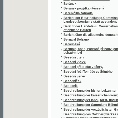
*
Besedník
*
Beschreibung der bisher bekannten Böhmis
*
Beschreibung der kaiserlichen königlichen 
*
Beschreibung der land-, forst- und industri
*
Beschreibung der Sammlung Böhmischer Mü
*
Beschreibung der vorzüglichsten Garten - Bl
Beschreibung des Goldbergwerkes nächst Zu
*
Errichtung einer Berggewerkschaft, dieses ne
Vitriol und Farben betriebenen, ergiebigen 
Beschreibung einer im Jahre 1813 am Kuns
*
einfachen, wohlfeilen und allenthalben lei
*
Besídka dítek
*
Besídka dívek
*
Besídka mathematická
*
Bez boje
*
Bez chleba
*
Bez lásky
*
Bez matek a bez otců
*
Bez návratu
*
Bez názvu
*
Bez rodičů
*
Bez rodiny
*
Bezejmenný
*
Bezhlavý jezdec
*
Bezpečná Berla na cestu do ssťastné wěčno
*
Bezpečný wůdce Katechetů
*
Bhagavadgita
*
Bible a nejnovější objevy v Palestině, Egyptě