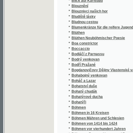
*
Böhmische Grammatik
*
Böhmische Grammatik
*
Böhmische Chrestomathie für Deutsche
*
Böhmische Juden
*
Böhmische Kolatschen
*
Böhmische Naturdichter
*
Böhmische Sagen
*
Böhmische und deutsche Sprachlehre in Bei
*
Böhmisches Elementarwerk
*
Böhmisches Lesebuch für Deutsche, insbeso
*
Böhmisches Sprachbuch
*
Bohumjr, mladý paustewnjk
*
Bohumjr, prwnj křesťanský Jeruzalemský K
*
Bohuslava Balbína Rozprava na obranu jazy
*
Bohuslaw we swé rodině, neb, Dálssj cwičen
*
Bohuslaw, aneb, Gak kdo činj, takowau odp
Bohuslawa z Lobkowic a z Hasensteynu, lis
*
zpráwě zemské poslaný
*
Boj křesťanství s pohanstvím
*
Boj o majetek
*
Boj o školu
*
Boj s kapitálem
*
Boj všem ženám!
*
Boj za naše právo národní
*
Boj za právo
*
Boj života
*
Boje a vítězství
*
Boje v Čechách a na Moravě za války roku 