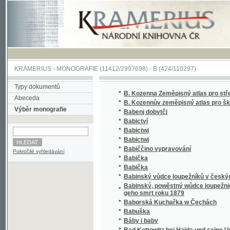
KRAMERIUS
-
MONOGRAFIE
(11412/2997698) -
B (424/110297)
Typy dokumentů
*
B. Kozenna Zeměpisný atlas pro střední škol
Abeceda
*
B. Kozennův zeměpisný atlas pro školy stře
Výběr monografie
*
Babenj dobytčj
*
Babictví
*
Babictwj
*
Babictwj
*
Babiččino vypravování
Pokročilé vyhledávání
*
Babička
*
Babička
*
Babinský vůdce loupežníků v českých lesíc
Babinský, powěstný wůdce loupežnický, geho
*
geho smrt roku 1879
*
Baborská Kuchařka w Čechách
*
Babuška
*
Báby i baby
*
Bad Kottowitz bei Haida und seine Umgebu
*
Bádání v oboru skladby jazykův indoevrops
*
Badebelustigungen