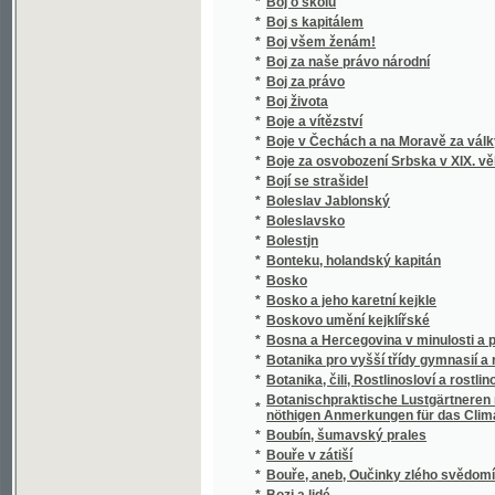
*
Braniboři v Čechách
*
Branka
*
Bratr
*
Bratr Jakub
*
Bratr Renát
*
Bratránek
*
Bratrova ruka
*
Bratrstvo
*
Bratrstvo nejblahoslavenější Panny Marie n
*
Bratrstvo pobřežní
*
Bratrstwo Hajitelů nejswětějssího Jména Bo
*
Bratři
*
Bratři
*
Bratři Arnold a Jonathan, čili, Zlato neblaží
*
Bratří smrti
*
Bratři z kalichu
*
Bratři Zemganno
*
Bratříček a sestřička
Briefe über die Bestellung eines Küchengart
*
Gärtners selbst bestellen wollen, eine Anle
*
Briefwechsel und Tagebücher des Fürsten
*
Brněnské kolo
*
Brno
*
Broček
*
Brodkovský advokát
*
Brouci
*
Brouček