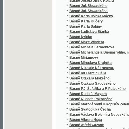
*
Básně Michelangela Buonarrotiho, malíře, so
*
Básně Miriamovy
*
Básně Miroslava Krajníka
*
Básně Nikolaje Někrasova.
*
Básně od Frant. Sušila
*
Básně Otakara Mokrého
*
Básně Otakara Sadovského
*
Básně P.J. Šafaříka a F. Palackého
*
Básně Rudolfa Mayera
*
Básně Rudolfa Pokorného
*
Básně staronárodní rukopisův Zelenohorsk
*
Básně Svatopluka Čecha
*
Básně Václava Bolemíra Nebeského
*
Básně Viktora Huga
*
Básně w řeči wázané
*
Básně, deklamace a písně z rozličných básn
*
Básně.
*
Básnická čítanka
*
Básnické profily francouzské
*
Básnické spisy Jana Nerudy
*
Básnické spisy z pozůstalosti J. Jaroslava 
*
Básník-vojín
*
Bavlnkovy ženy a jiné povídky
*
Bažantnictví
*
Bearňanka
Bedřich kníže Schwarzenberg, kardinál svaté
*
království českého
*
Bedřich Veliký a jeho dvůr