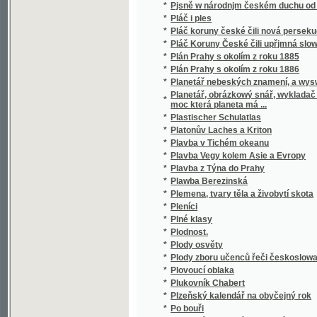
*
Pobožnost ke cti a chwále Srdce Pána Ježjs
*
Pobožnost ke cti swatých aposstolů Slowans
*
Pobožnost křjžowé cesty
Pobožnost při stoletém, neb druhém pades
*
Kristowa
*
Pobožnost swato-postní
*
Pobožnost w čas Milostiwého Léta, od Geho
Pobožnosti k časům a dnům posvátným, týkají
*
katolické
*
Pobožnosti školní mládeže katolické
*
Pobratímství
*
Pobratimství v národě srbském
*
Pobřežní strážce
*
Poctivý sirotek
*
Počasný tuberkulosní vřed jazyka
*
Počátečné skupeniny souhlásek českoslov
*
Počátečnj a wsseobecnj základowé ke ws
*
Počátek nynějšího povstání Polska
*
Počátkové mluvení jazykem německým
*
Počátkové nerostopisu jakožto návod na ust
*
Počátkové silozpytu čili fysiky
*
Počátkové silozpytu od Dra A. Baumgartner
*
Počátkové stavitelského rýsování pro reáln
*
Počátkové zeměpisu
*
Počátkowé Arytmetyky
*
Počátkowé Českého básnjctwj obwzlásstě 
*
Počátkowé Hudebnj, neb, Krátký obsah ws