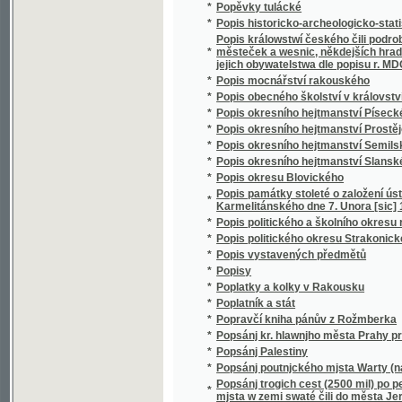
Poslednj Čest Dwogjctihodnému a wýborně 
*
Sobotissti, dne 27ho Listopadu, roku Páně 1
*
Poslednj Saud
*
Postilla to jest výklady písem svatých na n
*
Postillon z Lonjumeau
*
Postnj kázanj Jana Rychlowského
*
Postupný výklad roku slunečního, občanské
*
Posvátná kaple loretánská v Hájku
*
Posvátná místa král. hl. města Prahy
*
Posvátné hodinky na oslavu blahoslavené 
*
Posvátní zvukové
*
Posvátný věnec ku poctivosti sv. Vácslava
Poswátné doby katolické křesťanky, aneb, 
*
srdce k Bohu
*
Pošta v Rakousku
*
Poštovní zeměpis dopravní
*
Poštovský holub
*
Potemkin na Dunaji
*
Potlačený národ
*
Potměchuť
*
Potopa
*
Potrestaná lakota
*
Potréty chirurgů
*
Potrhlá Barbora
*
Potřebné a zbytečné, anebo, Čjm wjce kdo má
*
Potštýn
*
Potulky královny Mab