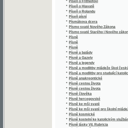
*
Písničky
*
Pius IV. před pontifikátem a na počátku ponti
*
Pius IX. svatý otec a nejvyšší biskup katol
*
Pjseň k swatému Wáclawu
*
Pjseň Pánu, Panu Jozefowi Wimmrowi, Wlas
*
Pjseň poslednjho skotského Barda
*
Pjseň s děgepisným důwodem k oslawě swa
*
Pjsně a průpowědi na celé učenj křesťansk
*
Pjsně Anakreonowy z Řeckého přeložené
*
Pjsně ke Mssi swaté
*
Pjsně národnj w Čechách.
*
Pjsně pro mládež sskolní, obsahu k gegjm 
*
Pjsně w národnjm českém duchu od Fr. Jar
*
Pláč i ples
*
Pláč koruny české čili nová persekuce
*
Pláč Koruny České čili upřjmná slowa Star
*
Plán Prahy s okolím z roku 1885
*
Plán Prahy s okolím z roku 1886
*
Planetář nebeských znamení, a wyswětlení ú
Planetář, obrázkowý snář, wykladač karet, ka
*
moc která planeta má ...
*
Plastischer Schulatlas
*
Platonův Laches a Kriton
*
Plavba v Tichém okeanu
*
Plavba Vegy kolem Asie a Evropy
*
Plavba z Týna do Prahy
*
Plawba Berezinská