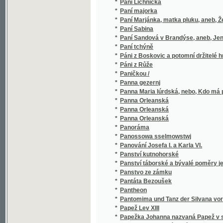
*
Pantáta Bezoušek
*
Pantheon
*
Pantomima und Tanz der Silvana vor dem Sp
*
Papež Lev XIII
*
Papežka Johanna nazvaná Papež v sukních
*
Paprsek luny a jiné povídky
*
Paprsky a stíny
*
Paprslek slunce
*
Parabole o marnotratném synu
*
Paraklytus
*
Pardubice - Vinice
*
Parlamentarismus, zákonodárství lidové a s
*
Parnassie
*
Parní kotle a jejich obsluha
*
Parní stroj
*
Paříž
*
Paříž 1896-1900
*
Paříž a její půvaby
*
Paříž a okolí
*
Paříž v Americe
*
Pařížská Guillotina a její oběti
*
Pařížská kommuna roku 1871
*
Pařížská komuna
*
Pařížská komuna, aneb, Konec tyranství
*
Pařížské obrázky
*
Pařížský král
*
Pařížští Mohikáni
*
Pasáček a jeho pes, aneb, Odpusť nám naše 