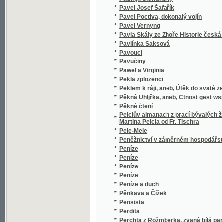
*
Perla Janovská
*
Perla Janowská
*
Perla na jezeře zemrudovém
*
Perla pravých křesťanů
*
Perla pravých křesťanů
*
Perličky růžencové
*
Perly cnosti
*
Perly české
*
Perly nebeské, čili, Podobenství a propověd
*
Perly posvátného řečnictví
*
Persekuce Hory Kutné po bitvě Bělohorské
*
Persekuce lidu českého v letech 1869-1873
*
Personalstand der Säcular- und Regular-Gei
*
Perspektivné kreslení dle přírody
*
Perspektivy
*
Pěsme za porabu školsku, crkvenu i domać
*
Pěstounka, čili, Vychovávání malých dítek 
*
Pěstování a rozmnožování stromův i křovin
*
Pěstování a zužitkování vrby košíkářské
*
Pěstování maruší
*
Pěstování moruší, čili, Stručné navedení j
*
Pěstování obchodných požitků
*
Pěstování obilních požitků
*
Pěstování stromů a keřů ovocných i ozdobn
*
Pěstování stromů morušových a bourců
*
Pestré cesty po Čechách
*
Pestré květy
*
Pestré květy