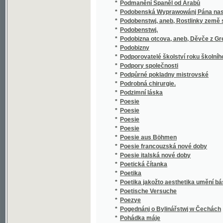
*
Pohrobkové
*
Pohroma principu mravnosti Padařovské, čili
*
Pohřeb na Kaňku
*
Pohřební žalmy a písně
*
Pohřebnj Pjsně, které sepsal Jozef Vlrych
*
Pohřebnj řeč za padlé we Wjdni studugjci
*
Pochod pouští
*
Pochodeň
*
Pojištění dělníků pro případ úrazu
*
Pojišťování dělnictva
*
Pojizerní povídky
*
Poklad
*
Poklad
*
Poklad církve svaté
*
Poklad domácí pro nábožné rodiny
*
Poklad domowý
*
Poklad dusse
*
Poklad pod mořem, anebo, Obleženj Benáte
*
Poklad Svatováclavský
Pokladnice Franklinowa, aneb, kterak rozum
*
cnosti a pobožnosti, nabýwage milosti u Boha 
Pokladnice Franklinowa, anebo kterak rozu
*
cnosti a pobožnosti , nabýwage milosti u Boha
*
Pokladnička, čili, Bohumír vinný a nevinný
*
Pokračování
*
Pokračowánj Kronyky Benesse z Hořowic, ne
Pokrm dusse, aneb, Cwičenj se w pobožnosti
*
wssecky weyročnj slawnosti a swátky Pána n