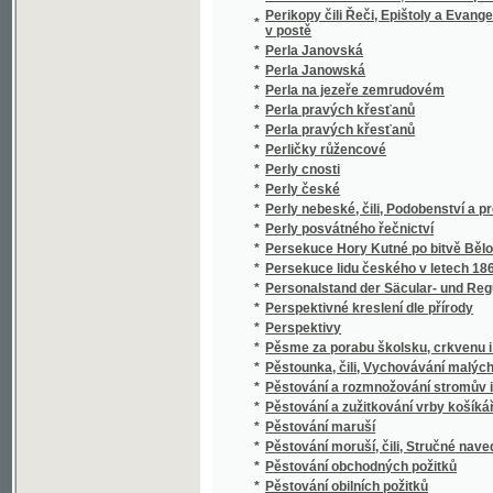
*
Pestré lístky
*
Pestré listy
*
Pět čerwených Korálů, aneb, Srdečné a ljto
*
Pět českých povídek od našich starších pov
*
Pět dílů světa v obrazech, čili, Atlas obsahují
*
Pět let na Sumatře
*
Pět neděl v ballóně
*
Pět přesvatých ran Pána našeho Ježíše Kri
Peter Franz Michaelis Neuer und vollständige
*
vorkommenden schriftlichen Aufsätze, oder f
und französischer Addressen
*
Petite grammaire et premier vocabulaire fr
*
Petr Chelčický
*
Petr jako Pavel, aneb, Opatrnosti nikdy nez
*
Petr Parléř a mistři gmündští
*
Petr Savojan
*
Petr Vok Rožmberk
*
Petra Hubáčka Kolinského: o wěcech rybář
*
Petra Chelčického Postilla
*
Petra Kopřivy Kalendář pro živé a mrtvé duš
*
Petrklíče
*
Petrographische Studien an den Basaltges
*
Petrohrad a okolí jeho
*
Petrologická studia porfýrovaných hornin 
*
Petrologische Studien an den Porphyrgest
*
Pěvkyně
*
Pevná vůle všecko zmůže
*
Pfeffels Gedichte