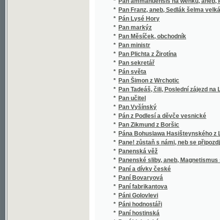
*
Panenské sliby, aneb, Magnetismus srdce
*
Paní a dívky české
*
Paní Bovaryová
*
Paní fabrikantova
*
Páni Golovlevi
*
Páni hodnostáři
*
Paní hostinská
*
Paní Lichnická
*
Paní majorka
*
Paní Marjánka, matka pluku, aneb, Ženské s
*
Paní Sabina
*
Paní Sandová v Brandýse, aneb, Jen žádnou
*
Paní tchýně
*
Páni z Boskovic a potomní držitelé hradu b
*
Páni z Růže
*
Paničkou /
*
Panna gezernj
*
Panna Maria lúrdská, nebo, Kdo má pravdu?
*
Panna Orleanská
*
Panna Orleanská
*
Panna Orleanská
*
Panoráma
*
Panossowa sselmowstwj
*
Panování Josefa I. a Karla VI.
*
Panství kutnohorské
*
Panství táborské a bývalé poměry jeho pod
*
Panstvo ze zámku