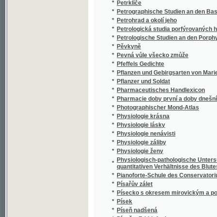
*
Písně a balády
*
Písně a Gazely
*
Písně a legendy
*
Písně a modlitby mládeže škol českých hlav
*
Písně a modlitby pro studující katolickou ml
*
Písně anakreontické
*
Písně cestou života
*
Písně cestou života
*
Písně člověka
*
Písně hercegovské
*
Písně ke mši svaté
*
Písně ke mši svaté pro školní mládež
*
Písně kosmické
*
Písně kostelní ke katolickým službám Božím
*
Písně lásky Vil. Rubricia
*
Písně Marie Čacké
*
Písně Mirzy-Šaffyho
*
Písně otroka
*
Písně P.J. Berangera
*
Písně poutníka
*
Písně pražského figara
*
Písně pro školní mládež
*
Písně slavíkovy
*
Písně z práce
*
Písně Závišovy
*
Písně života
*
Písně.
*
Písničkář