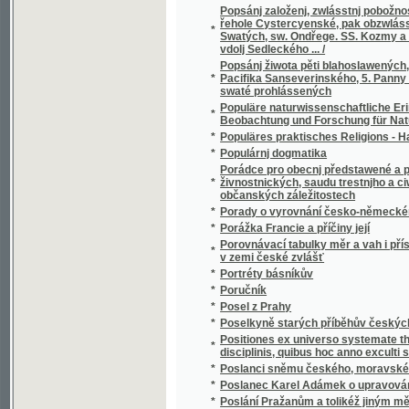
*
Potulky po Australii
*
Poučení o ornamentech
*
Poučení o padělaných rukopisích Královéd
*
Poučenj o dobýwánj hedbáwj (hedbáwnictwj
*
Poučenj o pitj kořalky
Poučenj o stawitelstwj pozemnjm wůbec a z
*
městech, městečkách a wesnicjch.
*
Poučná knížka pro Národní gardu o wojensk
*
Poučné rozpravy a články o přírodě
*
Poučný slovník domácí pro všeliké potřeby 
*
Poučný zábavník pro milou českou mládež
*
Poupata
*
Poupata
*
Poupátka
*
Poustevník na hoře Karmelu
*
Poustevník na skále svatojanské
*
Poustevníkův zvonek
*
Pouť českých umělců
*
Pouť do Mekky
*
Pouť na Svatou Horu
*
Pouť po okresu berounském
*
Pouť Slovanův do Ruska roku 1867 a její v
*
Poutí k Eldoradu
*
Poutí života
*
Poutní místa a milostivé obrazy na Moravě 
*
Poutnická hůl římsko-katolického křesťana
*
Poutník
*
Povaha krásných umění