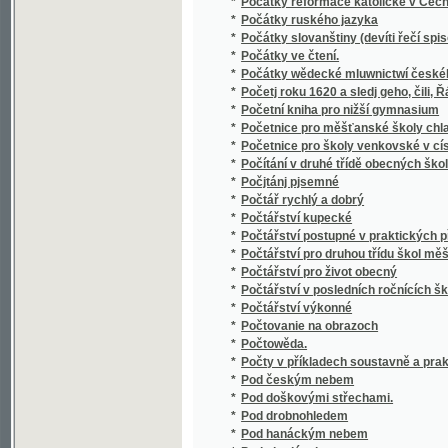
*
Podmanění Španěl od Arabů
*
Podobenská Wyprawowánj Pána nasseho Gež
*
Podobenstwj, aneb, Rostlinky země swaté :
*
Podobenstwj.
*
Podobizna otcova, aneb, Děvče z Grenoblu
*
Podobizny
*
Podporovatelé školství roku školního 1860
*
Podpory společnosti
*
Podpůrné pokladny mistrovské
*
Podrobná chirurgie.
*
Podzimní láska
*
Poesie
*
Poesie
*
Poesie
*
Poesie
*
Poesie aus Böhmen
*
Poesie francouzská nové doby
*
Poesie italská nové doby
*
Poetická čítanka
*
Poetika
*
Poetika jakožto aesthetika umění básnickéh
*
Poetische Versuche
*
Poezye
*
Pogednánj o Bylinářstwj w Čechách
*
Pohádka máje
*
Pohádka o perníkové chaloupce
*
Pohádka o rýžové kaši
*
Pohádka z naší vesnice