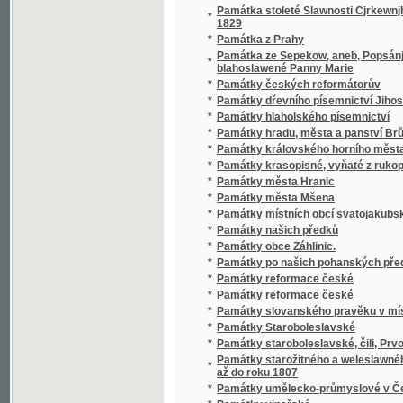
*
Památky českých reformátorův
*
Památky dřevního písemnictví Jihoslovanův
*
Památky hlaholského písemnictví
*
Památky hradu, města a panství Brůmova 
*
Památky královského horního města Hory 
*
Památky krasopisné, vyňaté z rukopisů kn
*
Památky města Hranic
*
Památky města Mšena
*
Památky místních obcí svatojakubského a p
*
Památky našich předků
*
Památky obce Záhlinic.
*
Památky po našich pohanských předcích v 
*
Památky reformace české
*
Památky reformace české
*
Památky slovanského pravěku v místních n
*
Památky Staroboleslavské
*
Památky staroboleslavské, čili, Prvotní vý
Památky starožitného a weleslawného Kláss
*
až do roku 1807
*
Památky umělecko-průmyslové v Čechách .
*
Památky vinařské
*
Památná místa okolí Kutnohorského
Památná slova ku 200letému jubileu založení
*
slavenému v měsíci září léta Páně 1883
*
Památné hrady a tvrze v Šumavě
*
Památné události poutního chrámu Páně na 
*
Památní kniha
*
Památní list mládeži české k oslavě čtyřicet