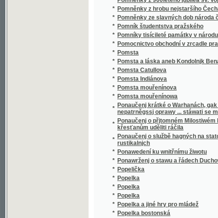
Positiones ex universo systemate theologi
*
disciplinis, quibus hoc anno exculti sunt : 
*
Poslanci sněmu českého, moravského a sle
*
Poslanec Karel Adámek o upravování poze
*
Poslání Pražanům a tolikéž jiným měštěnín
*
Poslední
*
Poslední bašta českobratrská
*
Poslední bašta Siona Českého
Poslední Božiště Černoboha s runami na Ska
*
Váceslav Krolmus
*
Poslední Budovec
*
Poslední Čech
*
Poslední dnové lidstva
*
Poslední honba na otroky v Sudanu
*
Poslední láska
*
Poslední léta Nejsvětější Panny Marie na sv
*
Poslední Mohikáni[sic]
*
Poslední psaníčko
*
Poslední ratolesti rodu Krajířovského
*
Poslední rusalka
*
Poslední selské pozdvižení
*
Poslední sonety samotáře
*
Poslední Stuartovec
*
Poslední Táborita, aneb, Čechy v patnáctém 
*
Poslední večer v roce
*
Poslední Vršovec
*
Poslední vůle, aneb, Osudové nalezence
*
Poslední Záporožci