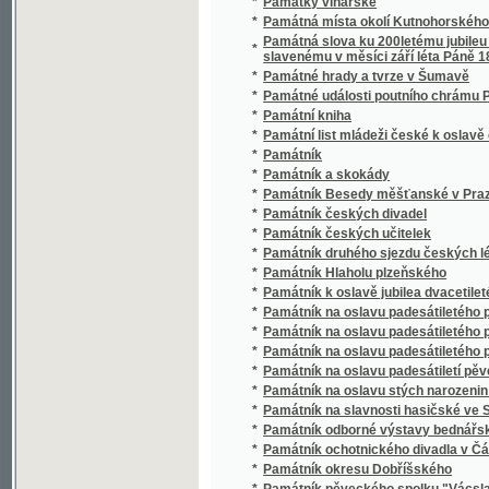
*
Památník
*
Památník a skokády
*
Památník Besedy měšťanské v Praze na osla
*
Památník českých divadel
*
Památník českých učitelek
*
Památník druhého sjezdu českých lékařův a
*
Památník Hlaholu plzeňského
*
Památník k oslavě jubilea dvacetileté činn
*
Památník na oslavu padesátiletého panovnick
*
Památník na oslavu padesátiletého panovnick
*
Památník na oslavu padesátiletého panovnick
*
Památník na oslavu padesátiletí pěveckého
*
Památník na oslavu stých narozenin Franti
*
Památník na slavnosti hasičské ve Skutči
*
Památník odborné výstavy bednářské
*
Památník ochotnického divadla v Čáslavi
*
Památník okresu Dobříšského
*
Památník pěveckého spolku "Vácslav" v Bu
*
Památník pražského Hlaholu
*
Památník Sokola valašsko-meziříčského na os
*
Památník Sokola valašsko-meziříčského za d
*
Památník starých českých osadníků v Chica
Památník Tělocvičné jednoty "Sokola" v Jaro
*
srpna 1887
Památník vydaný k oslavě padedsátiletého pa
*
dvěstěletého trvání Pražského 28. pěšího plu
*
Památník vydaný na oslavu dvacetiletého tr
*
Památník vydaný na oslavu dvacetiletého tr