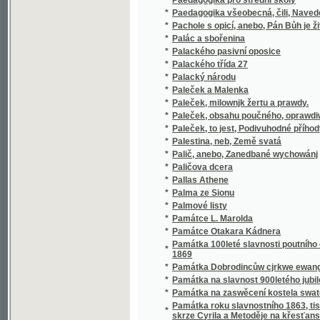
*
Palác a sbořenina
*
Palackého pasivní oposice
*
Palackého třída 27
*
Palacký národu
*
Paleček a Malenka
*
Paleček, milownjk žertu a prawdy.
*
Paleček, obsahu poučného, oprawdiwého i ž
*
Paleček, to jest, Podivuhodné příhody a ne
*
Palestina, neb, Země svatá
*
Palič, anebo, Zanedbané wychowánj
*
Paličova dcera
*
Pallas Athene
*
Palma ze Sionu
*
Palmové listy
*
Památce L. Marolda
*
Památce Otakara Kádnera
Památka 100leté slavnosti poutního chrámu 
*
1869
*
Památka Dobrodincůw cjrkwe ewang. slowens
*
Památka na slavnost 900letého jubilea zalo
*
Památka na zaswěcení kostela swaté Alžbět
Památka roku slavnostního 1863, tisícilet
*
skrze Cyrila a Metoděje na křesťanství
Památka stoleté Slawnosti Cjrkewnjho Swa
*
1829
*
Památka z Prahy
Památka ze Sepekow, aneb, Popsánj paměti
*
blahoslawené Panny Marie