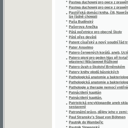
*
Pavel Josef Šafařík
*
Pavel Poctiva, dokonalý vojín
*
Pavel Vernyng
*
Pavla Skály ze Zhoře Historie česká od r. 160
*
Pavlínka Saksová
*
Pavouci
*
Pavučiny
*
Pawel a Virginia
*
Pekla zplozenci
*
Peklem k ráji, aneb, Útěk do svaté země
*
Pěkná Uhljřka, aneb, Ctnost gest wssude m
*
Pěkné čtení
Pelclův almanach z prací bývalých žáků gy
*
Martina Pelcla od Fr. Tischra
*
Pele-Mele
*
Peněžnictví v záměrném hospodářství
*
Peníze
*
Peníze
*
Peníze
*
Peníze
*
Peníze a duch
*
Pěnkava a Čížek
*
Pensista
*
Perdita
*
Perchta z Rožmberka, zvaná bílá paní
Perikopy čili Řeči, Epištoly a Evangelia při
*
v postě