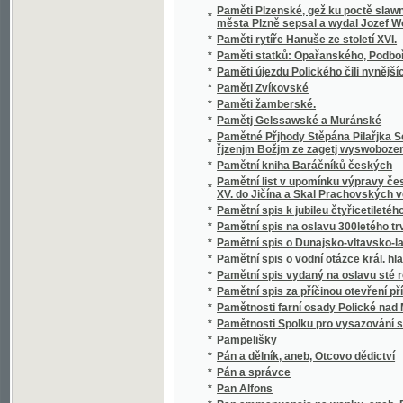
*
Pamětní spis o Dunajsko-vltavsko-labském 
*
Pamětní spis o vodní otázce král. hlavního 
*
Pamětní spis vydaný na oslavu sté ročnice v
*
Pamětní spis za příčinou otevření přístavu v
*
Pamětnosti farní osady Polické nad Metují
*
Pamětnosti Spolku pro vysazování stromů k o
*
Pampelišky
*
Pán a dělník, aneb, Otcovo dědictví
*
Pán a správce
*
Pan Alfons
*
Pan ammanuensis na wenku, aneb, Putowán
*
Pan Franz, aneb, Sedlák šelma velká
*
Pán Lysé Hory
*
Pan markýz
*
Pan Měsíček, obchodník
*
Pan ministr
*
Pan Plichta z Žirotína
*
Pan sekretář
*
Pán světa
*
Pan Šimon z Wrchotic
*
Pan Tadeáš, čili, Poslední zájezd na Litvě
*
Pan učitel
*
Pan Vyšínský
*
Pán z Podlesí a děvče vesnické
*
Pan Zikmund z Boršic
*
Pána Bohuslawa Hasišteynského z Lobkowi
*
Pane! zůstaň s námi, neb se připozdjwá
*
Panenská věž