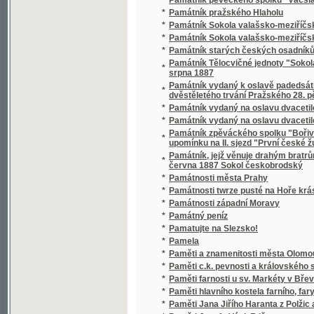
Památník zpěváckého spolku "Bořivoj" v Lomn
*
upomínku na II. sjezd "První české župy pěv
Památník, jejž věnuje drahým bratrům ame
*
června 1887 Sokol českobrodský
*
Památnosti města Prahy
*
Památnosti twrze pusté na Hoře krásné u W
*
Památnosti západní Moravy
*
Památný peníz
*
Pamatujte na Slezsko!
*
Pamela
*
Paměti a znamenitosti města Olomouce
*
Paměti c.k. pevnosti a královského svobodné
*
Paměti farnosti u sv. Markéty v Břevnově a b
*
Paměti hlavního kostela farního, fary a ško
*
Paměti Jana Jiřího Haranta z Polžic a z Bezd
*
Paměti Josefa Václ. Friče.
Paměti kostela Panny Marie na nebe vzaté a 
*
kanovníků Lateranských sv. Augustina, ny
*
Paměti král. horního města Jílového a jeho z
*
Paměti královského a horního města Č. Bud
*
Paměti královského města Berouna
*
Paměti královského města Slaného.
*
Paměti královského věnného města Jarom
*
Paměti Malenovic a Pohořelic, jakož i děd
*
Paměti města i kraje Vysokomýtského
*
Paměti města Rovenska
*
Paměti města Val. Meziřící a městečka Kra
Paměti městečka Jimramova, které ze zápisk
*