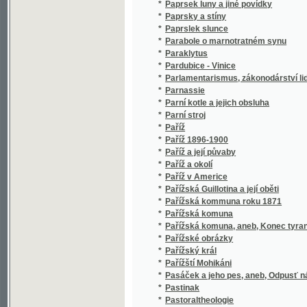
*
Pastinak
*
Pastoraltheologie
*
Pastwa duchownj pro owce z prawého owčin
*
Pastwa duchownj pro owce z prawého owčinc
Pastýřská domácj kniha, čili, Nawrženj, ga
*
lze řádně chowati
*
Paša Budínský
*
Pašerova Anežka
*
Pátá početnice pro obecné školy
*
Páté přes deváté
*
Patent císařský a nový soudní řád trestní
*
Pater Anselmo
*
Patero čerwených korálů, aneb, Uctění pěti 
Patero pjsnj pro geden hlas při kytaře neb 
*
wlastenci Wáclawowi Růžkowi
*
Patero úvah o školství Brněnském
*
Patery knihy plodů básnických
*
Pathologická anatomie a bakteriologie
*
Pathologická anatomie a bakteriologie.
*
Pathologie a therapie nemocí vnitřních
*
Patnáctiletý kapitán
*
Patnáctiletý kapitán.
Patristická encyklopaedie aneb sklad učení 
*
sestavený
*
Patronátní právo, dějiny jeho v zemi svatov
*
Paul Stransky's Staat von Böhmen
*
Pautnjk do Wambeřic
*
Pautnjk Slowanský