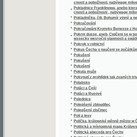
Pomněnka na velikou slavnosť národní poř
*
1892, po případě dne 10. července 1892 ve 
*
Pomněnka z hor
*
Pomněnka z luhů Velehradských
*
Pomněnka, kterou bojovníkům v den 28. čer
*
Pomněnky
*
Pomněnky
*
Pomněnky na rok 1841
*
Pomněnky na rok 1844
*
Pomněnky na rok 1845
*
Pomněnky na rok 1846
*
Pomněnky Sázavské
*
Pomněnky z 900letého jubilea sv. Vojtěcha s
*
Pomněnky z hrobu nejstaršího Čecha
*
Pomněnky ze slavných dob národa českého
*
Pomník študentstva pražského
*
Pomníky tisícileté památky v národu našem
*
Pomocnictvo obchodní v zrcadle pravdy
*
Pomsta
*
Pomsta a láska aneb Kondolnjk Benátský
*
Pomsta Catullova
*
Pomsta Indiánova
*
Pomsta mouřenínova
*
Pomsta mouřenínowa
Ponaučenj krátké o Warhanách, gak gsau wni
*
nepatrněgssj oprawy ... stáwati se mohau
Ponaučenj o přjtomném Milostiwém Letu, kt
*
křesťanům uděliti ráčila