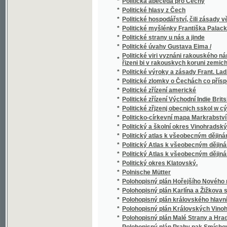
Ponaučenj o službě hagných na statcjch os
*
rustikalnjch
*
Ponawedení ku wnitřnímu žiwotu
*
Ponawrženj o stawu a řádech Duchowenstw
*
Popelička
*
Popelka
*
Popelka
*
Popelka
*
Popelka a jiné hry pro mládež
*
Popelka bostonská
*
Popěvky tulácké
*
Popis historicko-archeologicko-statistick
Popis králowstwí českého čili podrobná po
*
městeček a wesnic, někdejších hradůw a tw
jejich obywatelstwa dle popisu r. MDCCCXLII
*
Popis mocnářství rakouského
*
Popis obecného školství v království Česk
*
Popis okresního hejtmanství Píseckého
*
Popis okresního hejtmanství Prostějovskéh
*
Popis okresního hejtmanství Semilského
*
Popis okresního hejtmanství Slanského
*
Popis okresu Blovického
Popis památky stoleté o založení ústawu a 
*
Karmelitánského dne 7. Unora [sic] 1847
*
Popis politického a školního okresu rakovn
*
Popis politického okresu Strakonického
*
Popis vystavených předmětů
*
Popisy