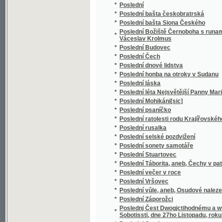
*
Povčenj, gakž se poznati může, když se pes 
*
Povčugjcý powjdačky, nebo, Aufgaben zum
*
Pověsť
*
Pověsť o tom, kterak se rozhněvali pan Ma
*
Pověsti a báchorky
*
Pověsti českých hradů a zámků
*
Pověsti hellenské a římské
*
Pověsti krkonošské
*
Pověsti o hradech a tvrzích v jižních Čechá
*
Pověsti Plzně a okolí
Povídálek, Štěbetálkův kamarád, čili, Ještě
*
světlo poslaných od Palečka Prvního
*
Povídejte nám něco
*
Povídka o mně
*
Povídka o Viktorce
*
Povídky
*
Povídky
*
Povídky
*
Povídky
*
Povídky
*
Povídky
*
Povídky
*
Povídky a arabesky
*
Povídky a báchorky pro mládež
*
Povídky a bajky
*
Povídky a bájky pro dobré dětičky, které se r
*
Povídky a drobné kresby Otakara Mokrého
*
Povídky a fantazie