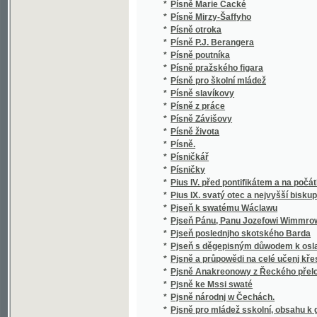
*
Plemena, tvary těla a živobytí skota
*
Pleníci
*
Plné klasy
*
Plodnost.
*
Plody osvěty
*
Plody zboru učenců řeči českoslowanské p
*
Plovoucí oblaka
*
Plukovník Chabert
*
Plzeňský kalendář na obyčejný rok
*
Po bouři
*
Po cestách bludných a jasných
*
Po deseti létech
*
Po desíti letech
*
Po dvaceti letech
*
Po osmnácti letech ;
*
Po práci
*
Po půlnoci
*
Po souši a po moři
*
Po stopě zločinu
*
Po stu letech
*
Po stupních
*
Po velké události
*
Pobělohorci
*
Pobělohorské elegie
*
Pobožnost jinocha studujícího
*
Pobožnost jinocha studujícího
*
Pobožnost k stoleté slawnosti sw. Jana N
*
Pobožnost k uctění nejswětějssího Srdce P