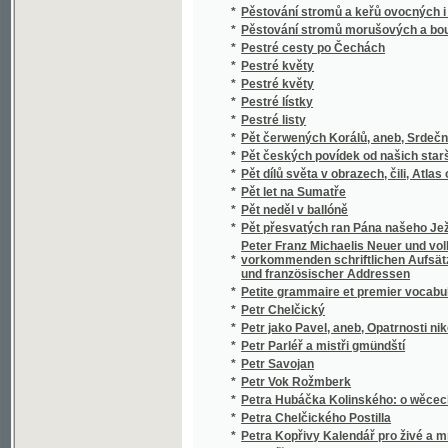
*
Pflanzen und Gebirgsarten von Marienbad
*
Pflanzer und Soldat
*
Pharmaceutisches Handlexicon
*
Pharmacie doby první a doby dnešní
*
Photographischer Mond-Atlas
*
Physiologie krásna
*
Physiologie lásky
*
Physiologie nenávisti
*
Physiologie záliby
*
Physiologie ženy
Physiologisch-pathologische Untersuchunge
*
quantitativen Verhältnisse des Blutes im Ve
*
Pianoforte-Schule des Conservatorium der M
*
Písařův zálet
*
Písecko s okresem mirovickým a popisem hr
*
Písek
*
Píseň nadšená
*
Píseň o Frithiofovi
*
Píseň o Hiavatě
*
Píseň o Rolandu
*
Píseň písní
*
Písmákova dcera
*
Písmo svaté Nového Zákona
*
Písmo svaté Starého i Nového zákona
*
Písně
*
Písně
*
Písně