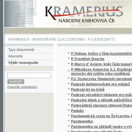
KRAMERIUS
-
MONOGRAFIE
(11412/2997698) -
P (1430/319977)
Typy dokumentů
*
P. Didona, kněze z řádu kazatelského sv. Dom
Abeceda
*
P. František Doucha
Výběr monografie
*
P. Marco d' Aviano, kněz řádu kapucínského
P. Mikulásse Awancina S.J. Rozjímání o žiwo
*
wssecky dni celého roku rozdělená
*
P.J. Szafarzyka Słowiański narodopis
*
Padesát deklamovánek pro mládež
Pokročilé vyhledávání
*
Padesát let na trůně
*
Padesát národních hádanek pro mládež
*
Padesáte bájek a několik wážnějších básnič
*
Padesátiletá slavnost objevení Rukopisu Kra
*
Paduán
*
Paedagogická cesta po Švýcarsku, kterou r
*
Paedagogika
*
Paedagogika na základě nauky o vývoji při
*
Paedagogika pro střední školy
*
Paedagogika všeobecná, čili, Navedení jak 
*
Pachole s opicí, anebo, Pán Bůh je živ, duše 