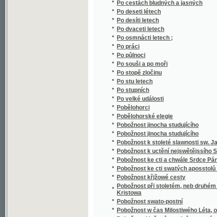
*
Počátkowé mrawů od Krystyána Salcmana
*
Počátkowé staročeské mluwnice
*
Počátkowé základného naučenj o Wařenj Pi
*
Počátky humanismu v Čechách
*
Počátky posvátného jazyka slovanského
*
Počátky reformace katolické v Čechách
*
Počátky ruského jazyka
*
Počátky slovanštiny (devíti řečí spisovných) 
*
Počátky ve čtení.
*
Počátky wědecké mluwnictwí českého
*
Početj roku 1620 a sledj geho, čili, Řáděnj
*
Početní kniha pro nižší gymnasium
*
Početnice pro měšťanské školy chlapecké
*
Početnice pro školy venkovské v císařstv
*
Počítání v druhé třídě obecných škol.
*
Počjtánj pjsemné
*
Počtář rychlý a dobrý
*
Počtářství kupecké
*
Počtářství postupné v praktických příkladec
*
Počtářství pro druhou třídu škol měšťanský
*
Počtářství pro život obecný
*
Počtářství v posledních ročnících školy obe
*
Počtářství výkonné
*
Počtovanie na obrazoch
*
Počtowěda.
*
Počty v příkladech soustavně a prakticky us
*
Pod českým nebem
*
Pod doškovými střechami.