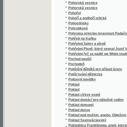
*
Politické zřízení Východní Indie Britské
*
Politické zřjzenj obecnjch sskol w cýs. král
*
Politicko-církevní mapa Markrabství morav
*
Politický a školní okres Vinohradský a pamět
*
Politický atlas k všeobecným dějinám staré
*
Politický Atlas k všeobecným dějinám stře
*
Politický Atlas k všeobecným dějinám stře
*
Politický okres Klatovský.
*
Polnische Mütter
*
Polohopisný plán Hořejšího Nového města (II
*
Polohopisný plán Karlína a Žižkova s Olšany
*
Polohopisný plán královského hlavního měs
*
Polohopisný plán Královských Vinohradů, Vr
*
Polohopisný plán Malé Strany a Hradčan
Polohopisný plán Prahy pak Smíchova, Karlín
*
domů
*
Polohopisný plán Smíchova a Košířů
*
Polohopisný plán Starého města (I.), Dolejší
*
Polská a lužicko-srbská poezije
*
Polské paní a dívky
*
Polsko-czeski słownik kieszonkowy
*
Polsko-Ostravský kancionál
*
Polybius, anebo, Dobrá mysl se neztratj
Polyglotton Medicum, eine Anleitung zur Ve
Rücksicht auf die Hauptsprachen der Völker
*
Ungarisch, Italienisch, Französisch, enthal
Forderungen der Diagnose, Prognose und T
*
Polytypen der Buchdruckerei A. J. Landfras