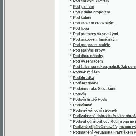
*
Pohádka života
*
Pohádky
*
Pohádky
*
Pohádky
*
Pohádky
*
Pohádky a pověsti
*
Pohádky a pověsti našeho lidu
*
Pohádky a pověsti z moravského Valašska.
*
Pohádky a powjdky lidu morawského
*
Pohádky hradního zbrojnoše
*
Pohádky přímořské
*
Pohádky špatně končící
*
Pohádky z naší vesnice
*
Pohádky.
*
Pohádky.
*
Pohlavní zdravověda
*
Pohled do budoucího ráje, neboli, Jaký asi b
*
Pohled do budoucnosti
*
Pohled do dějin Severní dráhy Ferdinandovy 
*
Pohled na Bosnu, čili, Krátká cesta do oné k
*
Pohledy do dílny přírody
*
Pohledy na přírodu se vědeckými výklady
*
Pohorská vesnice
*
Pohorská vesnice
*
Pohořel
*
Pohoří a podhoří orlické
*
Pohostinsku