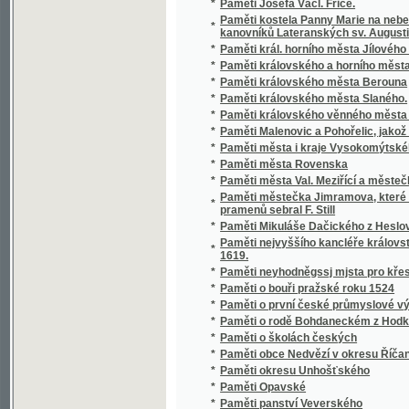
pramenů sebral F. Still
*
Paměti Mikuláše Dačického z Heslova
Paměti nejvyššího kancléře království česk
*
1619.
*
Paměti neyhodněgssj mjsta pro křesťanstwo,
*
Paměti o bouři pražské roku 1524
*
Paměti o první české průmyslové výstavě r.
*
Paměti o rodě Bohdaneckém z Hodkova
*
Paměti o školách českých
*
Paměti obce Nedvězí v okresu Říčanském
*
Paměti okresu Unhošťského
*
Paměti Opavské
*
Paměti panství Veverského
Paměti Plzenské, gež ku poctě slawných Wl
*
města Plzně sepsal a wydal Jozef Wogtěch 
*
Paměti rytíře Hanuše ze století XVI.
*
Paměti statků: Opařanského, Podbořského,
*
Paměti újezdu Polického čili nynějších pan
*
Paměti Zvíkovské
*
Paměti žamberské.
*
Pamětj Gelssawské a Muránské
Pamětné Přjhody Stěpána Pilařjka Senického
*
řjzenjm Božjm ze zagetj wyswobozeného
*
Pamětní kniha Baráčníků českých
Pamětní list v upomínku výpravy českých s
*
XV. do Jičína a Skal Prachovských ve dnech
*
Pamětní spis k jubileu čtyřicetiletého panová
*
Pamětní spis na oslavu 300letého trvání spo