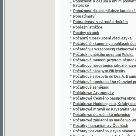
*
Pod drobnohledem
*
Pod hanáckým nebem
*
Pod chudým krovem
*
Pod jařmem
*
Pod jedním praporem
*
Pod kolem
*
Pod krovem otcovským
*
Pod lipou
*
Pod prameny sázavskými
*
Pod praporem hasičským
*
Pod praporem naděje
*
Pod starými krovy
*
Pod tíhou přísahy
*
Pod Vyšehradem
*
Pod železnou rukou, neboli, Jak se volí v páté
*
Poddanství žen
*
Poděbradka
*
Poděbradovna
*
Podejme ruku Slovákům!
*
Podivín
*
Podivín hrabě Hodic
*
Podivínové
*
Podivný vánoční stromek
*
Podivuhodná dobrodružství neohroženého Ta
*
Podivuhodné příhody Robinsona na pustém 
*
Podiwný přjběh Genowéfy, rozené wýwodkyn
*
Podmanění Peruánska Františkem Pizarre