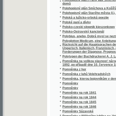
*
Poplatky a kolky v Rakousku
*
Poplatník a stát
*
Popravčí kniha pánův z Rožmberka
*
Popsánj kr. hlawnjho města Prahy pro cizinc
*
Popsánj Palestiny
*
Popsánj poutnjckého mjsta Warty (na Stráži
Popsánj trogich cest (2500 mil) po pewné ze
*
mjsta w zemi swaté čili do města Jerusal
Popsánj založenj, zwlásstnj pobožnosti, a
řehole Cystercyenské, pak obzwlásstnjho wz
*
Swatých, sw. Ondřege. SS. Kozmy a Damián
vdolj Sedleckého ... /
Popsánj žiwota pěti blahoslawených, 1. Alfonz
*
Pacifika Sanseverinského, 5. Panny Veroniky
swaté prohlássených
Populäre naturwissenschaftliche Erinnerun
*
Beobachtung und Forschung für Naturfreun
*
Populäres praktisches Religions - Handbuch
*
Populárnj dogmatika
Porádce pro obecnj předstawené a pjsaři w 
*
živnostnických, saudu trestnjho a ciwilnjho,
občanských záležitostech
*
Porady o vyrovnání česko-německém
*
Porážka Francie a příčiny její
Porovnávací tabulky měr a vah i příslušnýc
*
v zemi české zvlášť
*
Portréty básníkův
*
Poručník
*
Posel z Prahy
*
Poselkyně starých příběhův českých