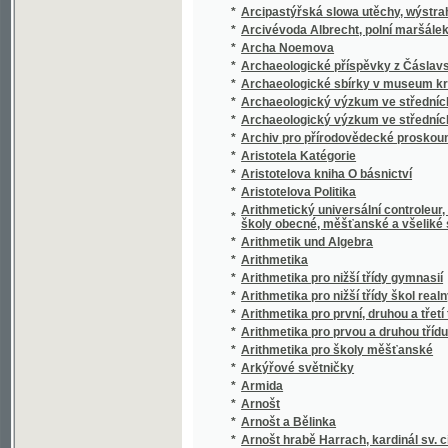
*
Asraël
*
Astrologium
*
Astronomisch-meteorologisches Jahrbuch f
*
Atala
*
Atala, aneb, Láska dwau diwochů na paussti
*
Ataman Usťja :
*
Athalie
*
Athény
*
Atlantis
*
Atlas antiquus
*
Atlas chorob příjičných a venerických a spol
*
Atlas k botanice pro gymnasia a realné škol
*
Atlas k poučenj o stawitelstwj pozemnjm
*
Atlas kožních chorob a náčrt jich pathologie 
*
Atlas ku Přehledu soustavy živočišné
*
Atlas motýlů střední Evropy
*
Atlas porodnický
*
Atlas rostlin
*
Atlas Starého světa
*
Atlas starého věku
*
Atlas statistický rakousko-uherské říše
*
Attické tvary slovesné dle tříd a abecedy
*
Audolj almerianské
*
Auf dem Hradschin, oder, Kaiser Rudolph II. 
*
Auf dem Malphofe
*
Auf der Eisenbahn
*
Auf der Reichenberg-Pardubitzer Bahn ins 
Augspurská Konfessý aneb Wyznánj Wjry Ne