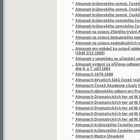
*
Almanach Dramatyckých her od W. Klicper
*
Almanach Dramatyckých her od W. Klicper
*
Almanach Dramatyckých her od W. Klicper
*
Almanach Dramatyckých her od W. Klicper
*
Almanach královského českého zemského a 
*
Almanach královského českého zemského a 
*
Almanach Matice Divadelní
*
Almanach Moravskoslezského sdružení výtv
*
Almanach na rok MCM
*
Almanach sněmu království Českého (1895
*
Almanach, aneb, Noworočenka
*
Almužna a mzda
*
Alphabetisches Stempel-Register über das 
Alphabetisches Verzeichnis der bisher über
*
Erläuterungen als Nachtrag zu dem
*
Alte Chronik von Pilsen
*
Alte und neue Zeit, oder, Die Reichsgrafen 
*
Alterthümer und Denkwürdigkeiten Böhmen
*
Älteste Nachrichten über die Herrschaften B
*
Alžběta Báthory, aneb : Železná panna na 
*
Amalie, aneb, Kdo pravdu hledá, také ji nalé
*
Amaranta
*
Americká federace a samospráva s úvahou o
*
Americké povídky
*
Americké právo
*
Americké táčky
*
Americký osadník