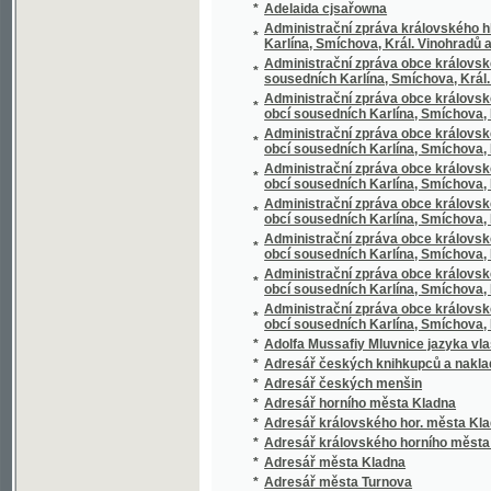
Administrační zpráva obce královského hla
*
obcí sousedních Karlína, Smíchova, Král. Vi
Administrační zpráva obce královského hla
*
obcí sousedních Karlína, Smíchova, Král. Vi
Administrační zpráva obce královského hla
*
obcí sousedních Karlína, Smíchova, Král. Vi
Administrační zpráva obce královského hla
*
obcí sousedních Karlína, Smíchova, Král. Vi
Administrační zpráva obce královského hla
*
obcí sousedních Karlína, Smíchova, Král. Vi
Administrační zpráva obce královského hla
*
obcí sousedních Karlína, Smíchova, Král. Vi
Administrační zpráva obce královského hla
*
obcí sousedních Karlína, Smíchova, Král. Vi
*
Adolfa Mussafiy Mluvnice jazyka vlaského v
*
Adresář českých knihkupců a nakladatelů, dá
*
Adresář českých menšin
*
Adresář horního města Kladna
*
Adresář královského hor. města Kladna
*
Adresář královského horního města Kladna
*
Adresář města Kladna
*
Adresář města Turnova
*
Adresář obce libeňské
*
Adresář obce Rozdělova
Adressář královského hlavního města Prahy
*
Kr. Vinohradů a Žižkova
*
Adressbuch der Stadt und des politischen B
*
Adressbuch und Branchenbuch für den Ober
*
Adrich
*
Adventures of Baron Wenceslas Wratislaw o