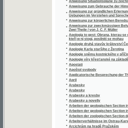
*
Archaeologický výzkum ve středních Čech
*
Archaeologický výzkum ve středních Čech
*
Archiv pro přírodovědecké proskoumání Če
*
Aristotela Katégorie
*
Aristotelova kniha O básnictví
*
Aristotelova Politika
Arithmetický universální controleur, čili, 
*
školy obecné, měšťanské a všeliké střední
*
Arithmetik und Algebra
*
Arithmetika
*
Arithmetika pro nižší třídy gymnasií
*
Arithmetika pro nižší třídy škol realných
*
Arithmetika pro první, druhou a třetí třídu š
*
Arithmetika pro prvou a druhou třídu škol g
*
Arithmetika pro školy měšťanské
*
Arkýřové světničky
*
Armida
*
Arnošt
*
Arnošt a Bělinka
*
Arnošt hrabě Harrach, kardinál sv. církve ř
*
Arnošta Šulce Okauzlená růže
*
Aromatické rostliny
*
Arria a Pätus
*
Asie
*
Asie
*
Asie
*
Asjenův pád