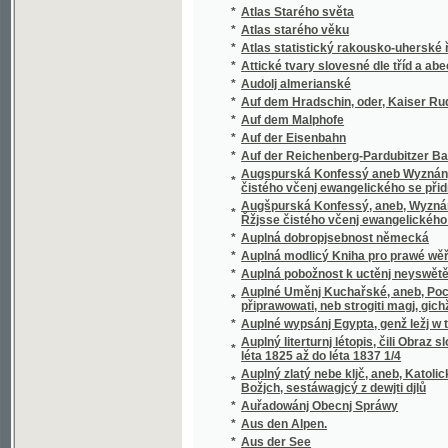
*
Auskünfte über Carlsbad und dessen Umge
*
Aussig und Umgebung
*
Ausstellung von Kunst-Werken zu Prag
*
Australie a její obyvatelstvo
*
Austria polyglotta
*
Auswahl von Gedichten für declamatorisch
*
Auszug aller im Königreiche Böhmen beste
Auszug aus der Terrainlehre des kaiserl. kö
*
Moritz von Gomez
*
Auszüge aus den Beiträgen zum praktischen 
Auszüge aus der Befestigungs-Kunst und de
*
Barricaden
*
Až do smrti!
*
Až ku caru
*
Až na konec světa!