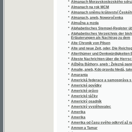
*
Americký vystěhovalec
*
Amerika
*
Amerika
*
Amerika od času svého odkrytí až na nejnov
*
Amnon a Tamar
*
Amoroso
*
Amparo a jiné povídky.
*
Analytická květena česká
*
Analytické tabulky k určování nejdůležitějš
*
Analytický klíč květeny evropské
Analytische Untersuchungen über die Fehler
*
Beobachtungen zu bestimmen
*
Anarchism a komunistické kolonie
*
Anatomický atlas ku studiu i praktické potře
*
Anatomie člověka
*
Andachten eines Christen
Andachtsübungen welche von den weltlichen 
*
verrichtet werden
*
Anděl míru
*
Anděl Páně
*
Andělčiny vánoce
*
Andělská sonata
*
André Chénier
*
Andrea Crini
*
Andreas Haase Edler v. Wranau
*
Andreja Sládkoviča Spisy básnické
*
Andulka Rosova
*
Anemonky