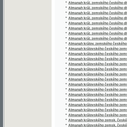
*
Almanah královského českého zemského a N
*
Almanah královského českého zemského a N
*
Almanah královského českého zemského a N
*
Almanah královského českého zemského a N
*
Almanah královského českého zemského a N
*
Almanah královského českého zemského div
*
Almanah královského českého zemského div
*
Almanah královského českého zemského div
*
Almanah královského zemsk. českého divad
*
Almanah královského zemsk. českého divad
*
Almanah královského zemsk. českého divad
*
Almanah královského zemsk. českého divad
*
Almanah královského zemsk. českého divad
*
Almanah královského zemského českého div
*
Almanah královského zemského českého div
*
Almanah na oslavu 25letého trvání Akadem
*
Almanah na oslavu biskupského jubilea svaté
*
Almanah na oslavu sedmdesátých narozenin 
Almanah pro mládež ku oslavě jubilea čtyřice
*
(1848 2/12 1888)
*
Almanah v upomínku na učitelský sjezd v K
Almanah vydaný za příčinou odhalení pomníku
*
dne 6. a 7. září 1884
*
Almanach 1878-1898
*
Almanach bývalých žáků české reálky Praž
*
Almanach České Akademie císaře Františka 
*
Almanach dámského odboru pro Prahu ve pr
*
Almanach Dramatyckých her od W. Klicper