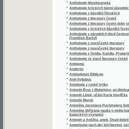
*
Uebungen im Verstehen und Sprechen der g
*
Anweisung zur körperlichen Beredsamkeit
Anweisung zur zweckmässigen Behandlung 
*
Zwei Theile / von J. C. F. Müller
Apologia to gest: Obrana, kterau se odrodilc
*
kteřj w nj stogj, posilniti se mohau
*
Apologie druhá stavův království Českého, t
*
Apologie Karla staršjho z Žerotjna
*
Apologie sněmu kostnického v příčině odsouz
*
Apologie víry křesťanské na základě věd př
*
Apostati
*
Apoštol svobody
*
Applicatorische Besprechung der Thätigkeit 
*
April
*
Arabesky
*
Arabesky
*
Arabesky a kresby
*
Arabesky a novelly
*
Arbeiten der geologischen Section in den J
*
Arbeiten der geologischen Section in den J
*
Arbeiten der zoologischen Section der La
*
Arbeiterverhältnisse im Ostrau-Karwiner St
*
Arcichrám na hradě Pražském
*
Arcipastýřská slowa utěchy, wýstrahy a na
*
Arcivévoda Albrecht, polní maršálek rakou
*
Archa Noemova
*
Archaeologické příspěvky z Čáslavska
*
Archaeologické sbírky v museum královstv