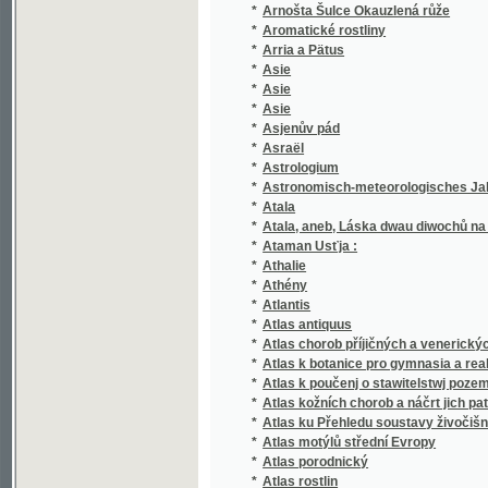
*
čistého včenj ewangelického se přidržegj
Augšpurská Konfessý, aneb, Wyznánj Wjry 
*
Řžjsse čistého včenj ewangelického se př
*
Auplná dobropjsebnost německá
*
Auplná modlicý Kniha pro prawé wěřicý Kř
*
Auplná pobožnost k uctěnj neyswětěgssjho 
Auplné Uměnj Kuchařské, aneb, Pochopitedln
*
připrawowati, neb strogiti magj, gichžto poz
*
Auplné wypsánj Egypta, genž ležj w třetjm dj
Auplný literturnj létopis, čili Obraz slowe
*
léta 1825 až do léta 1837 1/4
Auplný zlatý nebe kljč, aneb, Katolická mod
*
Božjch, sestáwagjcý z dewjti djlů
*
Auřadowánj Obecnj Spráwy
*
Aus den Alpen.
*
Aus der See
*
Aus eig'ner Kraft
Auserlesene Geschichten, Erzählungen, Anek
*
Belehrung
*
Ausflug nach Böhmen und die Versammlung d
Ausflüge auf der k.k. Staats-Eisenbahn von
*
als: Karlsbad, Marienbad, Teplitz, Eger und
nebst den Eisenbahnfahrten von Dresden nac
*
Ausführliche lateinische Sprachlehre mit p
*
Ausführliche Nachrichten über Schlesien
*
Ausgewählte Erzählungen und Geschichten
*
Ausgewählte Novellen
*
Ausgewählte Werke
*
Ausgewählte Werke.