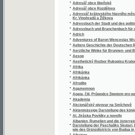
*
Aeltere Geschichte der Deutschen Reichsst
*
Aerztliche Winke für Brunnen- und Badegäs
*
Aesop
*
Aesthetický Rozbor Rukopisu Kralodvorsk
*
Afrika
*
Afrikánka
*
Afrikánka
*
Afrodite
*
Agamemnon
*
Agata, čili, Průwodce žiwotem pro wzdělané
*
Akademia
*
Akcionářský pivovar na Smíchově
*
Aktenmässige Darstellung des königl. böh
*
Al. Jiráska Povídky a novelly
Albanien, Rumelien und die österreichisch-
*
Darstellung der Paschaliks Skutari, Priseren
wie des Gränzdistricts von Budua in Österr
*
Albatros
*
Albert Limbach, ženského pokolenj mučedln
*
Alberta Velikého Ráj duše, nebo, Rukojeť o
*
Albín Bráf, život a dílo.
*
Albina
*
Albion hrdý a lidský
*
Albrecht Dürer
*
Albrecht Dürer, Růžencová slavnost a soubo
*
Album
*
Album der Burgen und Schlösser im König