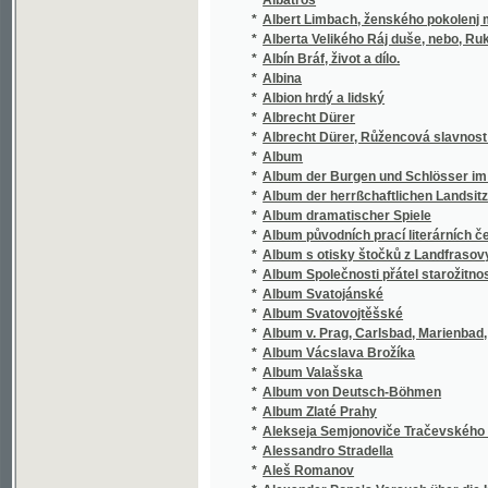
*
Album der herrßchaftlichen Landsitze und 
*
Album dramatischer Spiele
*
Album původních prací literárních českého 
*
Album s otisky štočků z Landfrasovy tiskár
*
Album Společnosti přátel starožitností česk
*
Album Svatojánské
*
Album Svatovojtěšské
*
Album v. Prag, Carlsbad, Marienbad, Franz
*
Album Vácslava Brožíka
*
Album Valašska
*
Album von Deutsch-Böhmen
*
Album Zlaté Prahy
*
Alekseja Semjonoviče Tračevského Německá o
*
Alessandro Stradella
*
Aleš Romanov
*
Alexander Pope's Versuch über die Kritik
*
Alexandra Puškina Básně rozpravné
*
Alexandra Puškina Evgen Oněgin
*
Alexaška Menčikov, moskevský paštičkářík
*
Alexej Menčikov, aneb, Z malého paštikáře m
*
Alfonzo a Alménon
*
Algier und seine Bewohner
*
Alhambra
*
Alchymista
*
Alíbaba a čtyřicet lupičů
*
Alkoholismus a jeho význam
*
All right
*
Allerneueste Königinhofer Handschrift