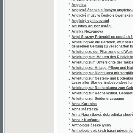
*
Anthologie jihoslovanská
*
Anthologie lyrických básní původních i přel
*
Anthologie z básníků římských
*
Anthologie z literatury české
*
Anthologie z literatury české doby střední
*
Anthologie z lyrických básníků řeckých
Anthologie z národních písní československýc
*
František Bartoš
*
Anthologie z novočeské literatury
*
Anthologie z novočeské literatury
*
Anthologie z Ovidia, Katulla, Propertia a Mu
*
Anthologie ze staré literatury české
*
Antigona
*
Antikrist
*
Antiquitates Biblicae
*
Anti-Syllabus
*
Antologie z ruské lyriky
*
Antonín Brus z Mohelnice, arcibiskup pražs
*
Antonín Línek, učitel Karla Havlíčka
*
Antonín Marek
*
Antonína Jaroslava Puchmajera Sebrané b
Antonína Skřivana nauka o slohu kupeckýc
*
kupeckých významů
*
Antonjn a Anéžka, aneb, Osud dobrého bratr
*
Anweisung nach der leichtesten, sicherste
*
Anweisung Situationsplane zu zeichnen und 
*
Anweisung zum Gebrauche der Himmelskug
Anweisung zur gründlichen Erlernung des b