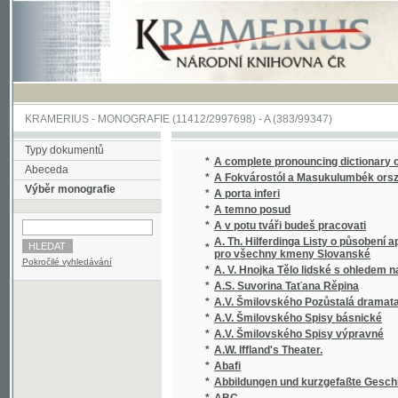
KRAMERIUS
-
MONOGRAFIE
(11412/2997698) -
A (383/99347)
Typy dokumentů
*
A complete pronouncing dictionary of the E
Abeceda
*
A Fokvárostól a Masukulumbék országába
Výběr monografie
*
A porta inferi
*
A temno posud
*
A v potu tváři budeš pracovati
A. Th. Hilferdinga Listy o působení apoštolův
*
pro všechny kmeny Slovanské
Pokročilé vyhledávání
*
A. V. Hnojka Tělo lidské s ohledem na duši l
*
A.S. Suvorina Taťana Rěpina
*
A.V. Šmilovského Pozůstalá dramata
*
A.V. Šmilovského Spisy básnické
*
A.V. Šmilovského Spisy výpravné
*
A.W. Iffland's Theater.
*
Abafi
*
Abbildungen und kurzgefaßte Geschichten v
*
ABC
*
Abdias
*
Abeceda v obrazích