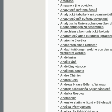
*
Anenské slatinné lázně v Bělohradě
*
Anežka Přemyslovna
*
Anežka, Sicilská Králowna
*
Angelina
*
Anglická čítanka s úplným anglicko-českým
*
Anglické múzy w česko-slowenském oděwu
*
Anglický vyslovovatel
*
Ani nikdy ani bez ustání!
*
Aninka Nezvanova
*
Anjel Strážný Průvodčí po cestách života
Anleitung wie die Parteien, welchen an de
*
denselben Geltung zu verschaffen haben
*
Anleitung zu der Pflanzung und Wartung d
*
Anleitung zum Mästen des Rindviehes, der 
*
Anleitung zum Unterrichte der Taubstummen
*
Anleitung zur Anlage, Pflege und Nutzung d
*
Anleitung zur Dichtkunst mit sorgfältig gewä
Anleitung zur Gestein- und Bodenkunde, oder
*
Leser aller Stände, insbesondere für Landw
*
Anleitung zur Rechenkunst zum Gebrauche d
*
Anleitung zur Rechenkunst, Geometrie und 
*
Anleitung zur Seidenerzeugung
*
Anna Karenina
*
Anna Městecká
*
Anna Náprstková, dobrodinka chudých a za
*
Anna z Kunštátu
*
Anthologie české lyriky
*
Anthologie epických básní původních i přel