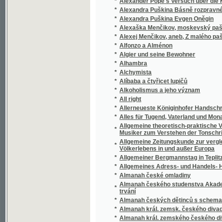
*
Alles für Tugend, Vaterland und Monarchen
Allgemeine theoretisch-praktische Vorschul
*
Musiker zum Verstehen der Tonschrift und z
Allgemeine Zeitungskunde zur vergleichende
*
Völkerlebens in und außer Europa
*
Allgemeiner Bergmannstag in Teplitz 1899
*
Allgemeines Adress- und Handels- Handbuc
*
Almanah české omladiny
Almanah českého studenstva Akademickým 
*
trvání
*
Almanah českých dětinců s schematismem
*
Almanah král. zemsk. českého divadla v Pra
*
Almanah král. zemského českého divadla v 
*
Almanah král. zemského českého divadla v 
*
Almanah král. zemského českého divadla v 
*
Almanah král. zemského českého divadla v 
*
Almanah král. zemského českého divadla v 
*
Almanah král. zemského českého divadla v 
*
Almanah král. zemského českého divadla v 
*
Almanah král. zemského českého divadla v 
*
Almanah král. zemského českého divadla v 
*
Almanah králov. zemského českého divadla 
*
Almanah královského českého zemského a N
*
Almanah královského českého zemského a N
*
Almanah královského českého zemského a N
*
Almanah královského českého zemského a N
*
Almanah královského českého zemského a N
*
Almanah královského českého zemského a N