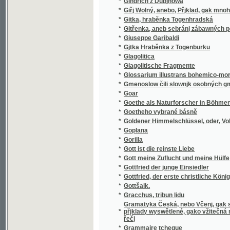
*
Gorilla
*
Gott ist die reinste Liebe
*
Gott meine Zuflucht und meine Hülfe
*
Gottfried der junge Einsiedler
*
Gottfried, der erste christliche König von 
*
Gottšalk.
*
Gracchus, tribun lidu
Gramatyka Česká, nebo Včenj, gak se Česká
*
přjklady wyswětlené, gako vžitečná mateřč
řečj
*
Grammaire tcheque
*
Grammatika čili Mluwnice Českého Gazyka
*
Grammatika francouzská pro nižší a střední t
*
Grammatika jazyka starobulharského - sta
*
Grammátika russkago jazyka v" primerach"
*
Grammatika řecká
*
Granáty
*
Grand' mere
*
Gratulant
*
Gratulant
Gratulant obsahující hojnou zásobu přání k 
*
přídavkem rozmluv dítek o rozličných předm
*
Gratulant pro českou mládež
*
Gratulant pro českou mládež
*
Gratulant, čili, Ouplná sbírka přání
Gratulant, obsahujíci hojnou sbírku dětskýc
*
přátel
*
Graziella
*
Graziella