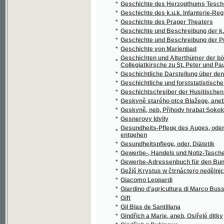
*
Gesnerovy Idylly
Gesundheits-Pflege des Auges, oder, Die Ku
*
entgehen
*
Gesundheitspflege, oder, Diätetik
*
Gewerbe-, Handels und Notiz-Taschen-Kalen
*
Gewerbe-Adressenbuch für den Bunzlauer 
*
Gežjš Krystus w čtrnáctero nedělnjch kázanj
*
Giacomo Leopardi
*
Giardino d'agricultura di Marco Bussato da
*
Gift
*
Gil Blas de Santillana
*
Gindřich a Marie, aneb, Osiřelé djtky
*
Gindřich z Dubjnowa
*
Giřj Wolný, anebo, Přjklad, gak mnoho dobr
*
Gitka, hraběnka Togenhradská
*
Gitřenka, aneb sebránj zábawných powjdek 
*
Giuseppe Garibaldi
*
Gjtka Hraběnka z Togenburku
*
Glagolitica
*
Glagolitische Fragmente
*
Glossarium illustrans bohemico-moravicae h
*
Gmenoslow čili slownjk osobných gmen roz
*
Goar
*
Goethe als Naturforscher in Böhmen
*
Goetheho vybrané básně
*
Goldener Himmelschlüssel, oder, Vollständ
*
Goplana