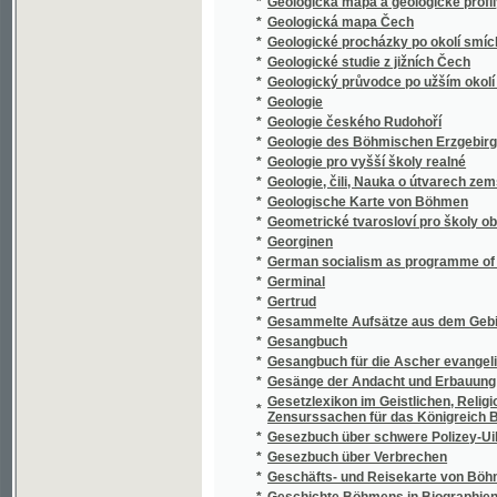
*
Geologie pro vyšší školy realné
*
Geologie, čili, Nauka o útvarech zemských
*
Geologische Karte von Böhmen
*
Geometrické tvarosloví pro školy obecné
*
Georginen
*
German socialism as programme of the Sudet
*
Germinal
*
Gertrud
*
Gesammelte Aufsätze aus dem Gebiete der 
*
Gesangbuch
*
Gesangbuch für die Ascher evangelischen
*
Gesänge der Andacht und Erbauung zum Gebr
Gesetzlexikon im Geistlichen, Religiones und
*
Zensurssachen für das Königreich Böhmen .
*
Gesezbuch über schwere Polizey-Uibertret
*
Gesezbuch über Verbrechen
*
Geschäfts- und Reisekarte von Böhmen, Mä
*
Geschichte Böhmens in Biographien und Kul
*
Geschichte der bildenden Kunst in Böhmen v
*
Geschichte der Böhmen, von den ältesten bi
*
Geschichte der böhmischen Privat-Anstalt z
*
Geschichte der Burg Bösig vom 8. Jahrhunde
*
Geschichte der Ertheilung des böhmischen 
*
Geschichte der Herzogthümer Troppan und 
Geschichte der Juden seit dem Rückzunge au
*
welcher Judas der Maccabäer fiel
Geschichte der k.k. mähr.-schles. Gesellsc
*
mit Rücksicht auf die bezüglichen Cultur-Ve