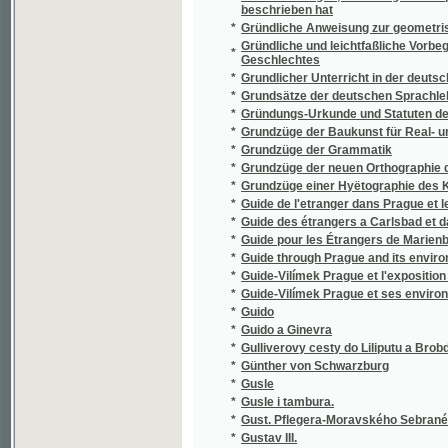
*
Günther von Schwarzburg
*
Gusle
*
Gusle i tambura.
*
Gust. Pflegera-Moravského Sebrané spisy.
*
Gustav III.
*
Gustav Lindorm, aneb, "Neuvoď nás v pokuš
*
Gustav, novomodní Enšpígl
*
Gustava Adolfa Lindnera Drobné články pa