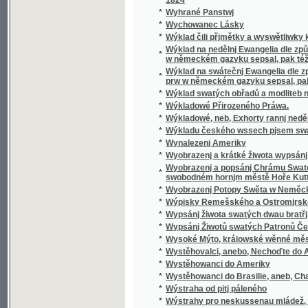
*
Wyobrazenj a krátké žiwota wypsánj oslawen
Wyobrazenj a popsánj Chrámu Swatobarbor
*
swobodném hornjm městě Hoře Kuttné, před č
*
Wyobrazenj Potopy Swěta w Neměckém gaz
*
Wýpisky Remešského a Ostromjrského Ew
*
Wypsánj žiwota swatých dwau bratřj, Biskup
*
Wypsánj Žiwotů swatých Patronů Českých, 
*
Wysoké Mýto, králowské wěnné město w Č
*
Wystěhovalci, anebo, Nechoďte do Ameriky, 
*
Wystěhowanci do Ameriky
*
Wystěhowanci do Brasilie, aneb, Chatrč u G
*
Wýstraha od pitj páleného
*
Wýstrahy pro neskussenau mládež, aneb: S
*
Wyswětlena přjslowj česká aneb wyobrazenj
*
Wýtah Cwikánj a Prawidel w uměnj zbranjm
Wýtah z německé mluwnice, aneb, Nápomocná
*
brzce a prawidelně se naučiti
*
Wýtah z prawidel k cwičenj cýs. král. pěchot
*
Wýtah z Řádu celnjho a státnjho monopolu 
*
Wýtah z Ustanowenj prwnj rakauské společn
Wýtah ze sstatutů (čili prawidel) prwnj rak
*
wyswětlenjm a bližssjm určenjm kolikerých
Wyučowánj w náboženstwj pro dospělegssj m
*
známosti náboženstwj ... rozssiřiti a upewniti
*
Wyzrazené tagemstwj
*
Wyzwědač
*
Wzájemnost we příkladech mezi Čechy, Mora
*
Wzdělánj člowěka, gaký býti má, aby mu dle 
*
Wzděláwající powídky