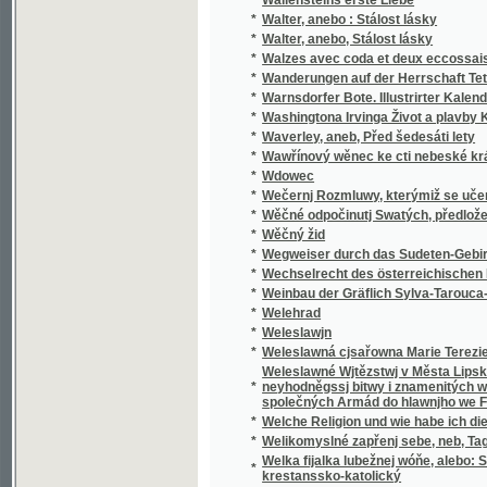
*
Walzes avec coda et deux eccossaises pour 
*
Wanderungen auf der Herrschaft Tetschen
*
Warnsdorfer Bote. Illustrirter Kalender für d
*
Washingtona Irvinga Život a plavby Krištof
*
Waverley, aneb, Před šedesáti lety
*
Wawřínový wěnec ke cti nebeské králowny
*
Wdowec
*
Wečernj Rozmluwy, kterýmiž se učenj cjrkw
*
Wěčné odpočinutj Swatých, předložené od R
*
Wěčný žid
*
Wegweiser durch das Sudeten-Gebirge
*
Wechselrecht des österreichischen Kaisers
*
Weinbau der Gräflich Sylva-Tarouca-Nostit
*
Welehrad
*
Weleslawjn
*
Weleslawná cjsařowna Marie Terezie a powěs
Weleslawné Wjtězstwj v Města Lipska w Sas
*
neyhodněgssj bitwy i znamenitých woganský
společných Armád do hlawnjho we Francauz
*
Welche Religion und wie habe ich dieselbe m
*
Welikomyslné zapřenj sebe, neb, Tagná lásk
Welka fijalka lubežnej wóňe, alebo: Sbierka
*
krestanssko-katolický
*
Welký Snář aneb: Wykladatel Snůw, podle kte
*
Welmi pěkná historie o hraběti Gindřichowi
Welmi utěssená historie o krásné Mageloně,
*
Petrowi, znamenitého hraběte z Prowincí sy
Welmi vžitečná k vtěsse Nemocných a Vmjr
*