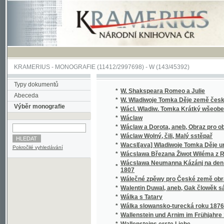
KRAMERIUS
-
MONOGRAFIE
(11412/2997698) -
W (143/45392)
Typy dokumentů
*
W. Shakspeara Romeo a Julie
Abeceda
*
W. Wladiwoje Tomka Děje země české
Výběr monografie
*
Wácl. Wladiw. Tomka Krátký wšeobecný děj
*
Wáclaw
*
Wáclaw a Dorota, aneb, Obraz pro obecný l
*
Wáclaw Wolný, čili, Malý sstěpař
*
Wacsl[ava] Wladiwoje Tomka Děje universit
Pokročilé vyhledávání
*
Wácslawa Březana Žiwot Wiléma z Rosenbe
Wácslawa Neumanna Kázánj na den Sw. Baro
*
1807
*
Wálečné zpěwy pro České země obrance
*
Walentin Duwal, aneb, Gak člowěk sám od se
*
Wálka s Tatary
*
Wálka slowansko-turecká roku 1876
*
Wallenstein und Arnim im Frühjahre 1632
*
Wallensteins erste Liebe
*
Walter, anebo : Stálost lásky
*
Walter, anebo, Stálost lásky