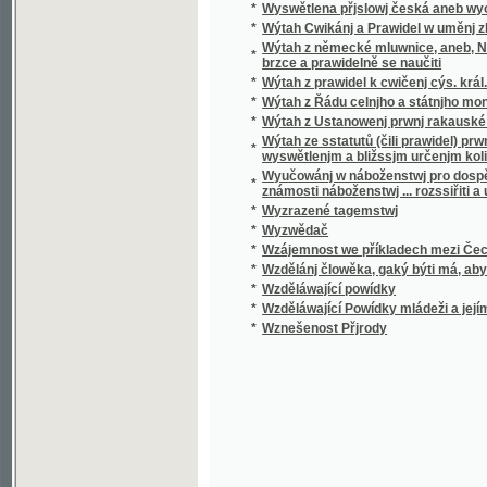
*
Wzděláwající Powídky mládeži a jejím přáte
*
Wznešenost Přjrody