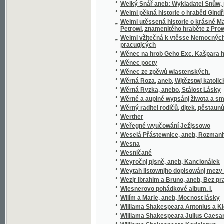
pracugjcých
*
Wěnec na hrob Geho Exc. Kašpara hraběte 
*
Wěnec pocty
*
Wěnec ze zpěwů wlastenských.
*
Wěrná Roza, aneb, Wjtězstwj katolického n
*
Wěrná Ryzka, anebo, Stálost Lásky
*
Wěrné a auplné wypsánj žiwota a smrti sw
*
Wěrný raditel rodičů, djtek, pěstaunů, a včite
*
Werther
*
Weřegné wyučowání Ježjssowo
*
Weselá Přástewnice, aneb, Rozmanité wypra
*
Wesna
*
Wesničané
*
Weyročnj pjsně, aneb, Kancionálek
*
Weytah listownjho dopisowánj mezy Řjms
*
Wezjr Ibrahim a Bruno, aneb, Bez prawé wjry
*
Wiesnerovo pohádkové album. I.
*
Wilím a Marie, aneb, Mocnost lásky
*
Williama Shakespeara Antonius a Kleopatra
*
Williama Shakespeara Julius Caesar
*
Williama Shakespeara Koriolanus
*
Williama Shakespeara Othello mouřenín be
*
Wina a newina
*
Wina a smír
*
Winterfreuden für Kinder von jeden Alter, we
*
Wíra, wlast a láska
*
Wirtschaftliche Gärtneren in freundschaftli
*
Wjtězstwj a odměna, nebo, Přjběhowé swat