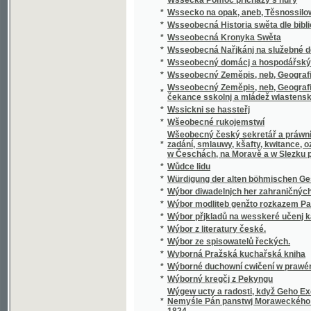
Wšeobecný český sekretář a práwní přítel, k
*
zadání, smlauwy, kšafty, kwitance, oznámení
w Česchách, na Moravě a w Slezku platných 
*
Wůdce lidu
*
Würdigung der alten böhmischen Geschicht
*
Wýbor diwadelnjch her zahraničných.
*
Wýbor modliteb genžto rozkazem Papežské s
*
Wýbor přjkladů na wesskeré učenj katolick
*
Wýbor z literatury české.
*
Wýbor ze spisowatelů řeckých.
*
Wyborná Pražská kuchařská kniha
*
Wýborné duchowní cwičení w prawém křes
*
Wýborný kregčj z Pekyngu
Wýgew ucty a radosti, když Geho Excellenc
*
Nemyśle Pán panstwj Moraweckého a hradu M
1824
*
Wyhrané Panstwj
*
Wychowanec Lásky
*
Wýklad čili přjmětky a wyswětliwky ku Sláw
Wýklad na nedělnj Ewangelia dle způsobu w
*
w německém gazyku sepsal, pak též w česst
Wýklad na swátečnj Ewangelia dle způsobu
*
prw w německém gazyku sepsal, pak též w č
*
Wýklad swatých obřadů a modliteb na křížo
*
Wýkladowé Přirozeného Práwa.
*
Wýkladowé, neb, Exhorty rannj nedělnj a ně
*
Wýkladu českého wssech pjsem swatých
*
Wynalezenj Ameriky