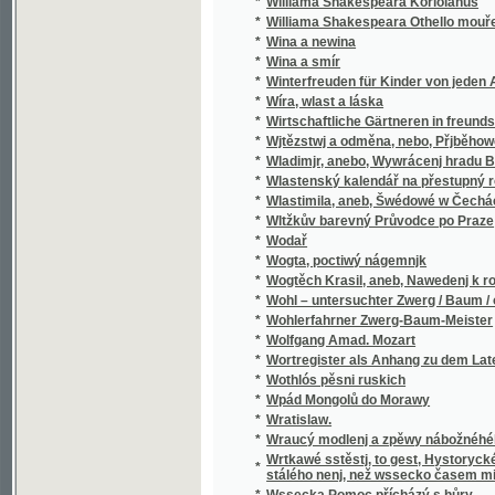
*
Wladimjr, anebo, Wywrácenj hradu Bukows
*
Wlastenský kalendář na přestupný rok
*
Wlastimila, aneb, Šwédowé w Čechách
*
Wltžkův barevný Průvodce po Praze
*
Wodař
*
Wogta, poctiwý nágemnjk
*
Wogtěch Krasil, aneb, Nawedenj k rozumné
*
Wohl – untersuchter Zwerg / Baum / oder Grü
*
Wohlerfahrner Zwerg-Baum-Meister
*
Wolfgang Amad. Mozart
*
Wortregister als Anhang zu dem Lateinisc
*
Wothlós pěsni ruskich
*
Wpád Mongolů do Morawy
*
Wratislaw.
*
Wraucý modlenj a zpěwy nábožnéhého lidu 
Wrtkawé sstěstj, to gest, Hystorycké rozgjm
*
stálého nenj, než wssecko časem migj
*
Wssecka Pomoc přícházý s hůry
*
Wssecko na opak, aneb, Těsnossilowa Aničk
*
Wsseobecná Historia swěta dle biblických 
*
Wsseobecná Kronyka Swěta
*
Wsseobecná Nařjkánj na služebné děwečky 
*
Wsseobecný domácj a hospodářský kalendá
*
Wsseobecný Zeměpis, neb, Geografia we tře
Wsseobecný Zeměpis, neb, Geografia we třec
*
čekance sskolnj a mládež wlastenskau
*
Wssickni se hassteřj
*
Wšeobecné rukojemstwí