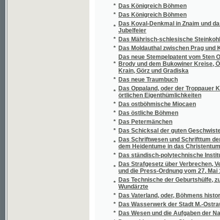
Krain, Görz und Gradiska
*
Das neue Traumbuch
Das Oppaland, oder der Troppauer Kreis, nac
*
örtlichen Eigenthümlichkeiten
*
Das ostböhmische Miocaen
*
Das östliche Böhmen
*
Das Petermänchen
*
Das Schicksal der guten Geschwister Agne
Das Schriftwesen und Schrifttum der böhmi
*
dem Heidentume in das Christentum
*
Das ständisch-polytechnische Institut zu Pr
Das Strafgesetz über Verbrechen, Vergehen
*
und die Press-Ordnung vom 27. Mai 1852 fü
Das Technische der Geburtshülfe, zum Gebr
*
Wundärzte
*
Das Vaterland, oder, Böhmens historischer 
*
Das Wasserwerk der Stadt M.-Ostrau
*
Das Wesen und die Aufgaben der Nationalö
*
Das wohltemperierte Clavier
*
Dcera císaře Josefa II., aneb, Kadeře králov
*
Dcera komediantčina
*
Dcera krále Chosroa
*
Dcera královská
*
Dcera kupce Žolobova
*
Dcera moře
*
Dcera Otakarova
*
Dcera otrokářova
*
Dcera šlechticova