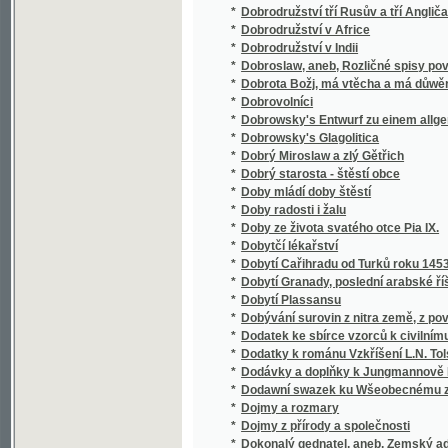
*
Doňa Luz
*
Donna Juanita
*
Dopisovatel
*
Dopisy
*
Dopisy české šlechtičny z polovice 17. stole
*
Dopisy Smetanovy
*
Dopravní politika
*
Dosavadní zařízení k zabezpečení vozby vla
*
Dosia
Doslow na místě předmluwy k Radhostu, čili 
*
krásowědy, historie a politiky
Dr. Albín Bráf : řeč, kterou ve slavnostní 
*
února 1911, u příležitosti šedesátých naroze
*
Dr. Ant. Gindelyho Dějepis všeobecný pro niž
*
Dr. Antonín Dvořák a jeho Stabat mater
*
Dr. Antonín Randa
*
Dr. Bernard Bolzano's Erbauungsreden an 
*
Dr. Bernard Bolzano's Paradoxien des Unen
*
Dr. E. Holub's österreichisch-ungarische Af
*
Dr. Gind. Felixa Paulického Domácj Lékař, a
*
Dr. Holub's Ausstellung
*
Dr. Jos. K. Chmelenského Vybrané spisy.
*
Dr. Josefa Pažouta Fysika pro vyšší dívčí šk
*
Dr. Martina Knauera Stoletý Kalendář pro 19. 
*
Dr. Piccolo
*
Dra A. Pokorného názorný nerostopis
*
Dra A. Pokorného názorný přírodopis všech tř
*
Dra Al. Pokorného Názorný přírodopis živoč