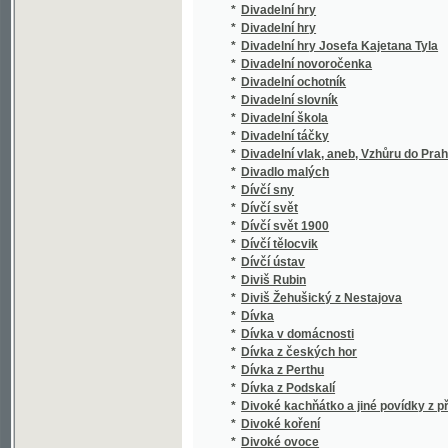
*
Dobročinnost přinássj Auroky
*
Dobroděj
*
Dobrodinci lidstva
*
Dobrodinci lidstva
*
Dobrodruzi
*
Dobrodružné příhody na honbách, na cestác
*
Dobrodružství cvrčka houslisty
*
Dobrodružství českého lovce v Americe
*
Dobrodružství na Palavanu
*
Dobrodružství Sylvestrovy noci
*
Dobrodružství tří Rusův a tří Angličanův v ji
*
Dobrodružství v Africe
*
Dobrodružství v Indii
*
Dobroslaw, aneb, Rozličné spisy povčugjcý
*
Dobrota Božj, má vtěcha a má důwěra
*
Dobrovolníci
*
Dobrowsky's Entwurf zu einem allgemeinen
*
Dobrowsky's Glagolitica
*
Dobrý Miroslaw a zlý Gětřich
*
Dobrý starosta - štěstí obce
*
Doby mládí doby štěstí
*
Doby radosti i žalu
*
Doby ze života svatého otce Pia IX.
*
Dobytčí lékařství
*
Dobytí Cařihradu od Turků roku 1453
*
Dobytí Granady, poslední arabské říše ve Š
*
Dobytí Plassansu