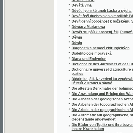
*
Die Ereignisse der Pfingstwoche des Jahre
*
Die erlauchten Herrn auf Nikolsburg
*
Die Ernährung der Pflanzen und die Statik 
Die Evangelien, Lekzionen und Episteln auf 
*
Leidensgeschichte unsers Heilandes, und 
*
Die fahrenden Komödianten
*
Die Feier der christkatholischen Festtage
*
Die Feier des Christenthums in heiligen Ge
*
Die Flechten der Umgebung von Deutschbr
*
Die Flussregulirung in Schlesien
*
Die Freunde
Die Gartenkunst oder ein auf vieljährige Erf
*
Küchen- und Blumengärten anzulegen. Nebst
Arzneien, in Gärten im Freien anzubauen sin
Die Gemüse - und Fruchtspeisenwärterin od
*
Gartengewächsen lange Zeit aufzuheben, vor
*
Die Geometrie in des Ebene und im Raume
*
Die Gesundbrunnen zu Marienbad
*
Die Gewerbefreiheit in Oesterreich
*
Die Gewerbfreiheit mit besonderer Rücksich
*
Die Gewissenhaften Menschen
*
Die Gränzen der Musik und Poesie
Die großherzoglich Toskana'sche Herrschaft
*
Hinsicht
*
Die Gründung Prags
*
Die Grundzüge der Physiologie und Patholog
*
Die Handschriften von Grünberg und Königi
Die Haus-Köchin, oder, Eine leichtfaßliche 
*