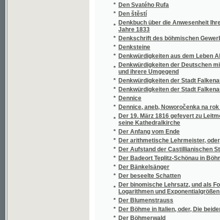
Der Entwurf der jägerndorfer Landesordnung
*
desselben und des Entwurfes der troppaue
*
Der erfreuliche und zur ewigen Seligkeit f
Der Erinnerung eines schönen Abends, der 
*
v. Ungar den 25. Jenner 1804 zugebracht w
*
Der Feldzug in Böhmen und Mähren
*
Der Ferdinandsbrunnen zu Marienbad
*
Der Forstmeister
*
Der Freiherr von Hostiwin
*
Der Freiknecht
*
Der Führer durch Prag
*
Der Führer durch Prag
*
Der Fürstensohn
*
Der Geheimrath
*
Der grosse Böhme Bohuslav von Lobkowicz
*
Der gute Fridolin und der böse Dietrich
*
Der Hagendflötzzug im Schlan-Rakonitzer S
*
Der Hausfreund.
*
Der Heidenschuß
*
Der heilige Born
*
Der Held der Zukunft
Der herzlichste Abschiedskuß, oder, Getre
*
Unterrichts in den Wahrheiten der natürliche
*
Der Hochwald
Der Johannesbader Sprudel rücksichtlich s
*
Umgebungen
Der Kampf um Gewerbereform und Gewerbefre
*
Ueberblick über die Entwickelung des Zunft