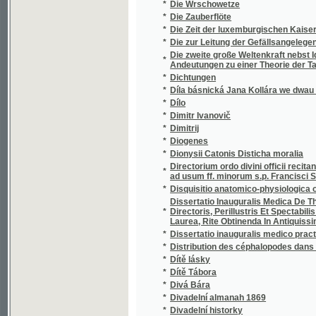
*
Djwčj bog
*
Dle přírody
*
Dnešní stav úrazových pojišťoven dělnický
*
Dni a noci
*
Do Kartouz
*
Do Kartouz
*
Do proudu žití
*
Do šesti neděl
*
Do wsseho se plete
*
Doba a její lidé
*
Doba poroby a vzkříšení
*
Doba úpadku a vzkříšení národní literatury
*
Dobrá Frydoljna a zlá Dorota
*
Dobrá rada
*
Dobrá rada Panny Marie a matky Pána a Spa
Dobrá rada Slowanským wenkowankám, aneb 
*
připrawowati, a tak se buď pro budaucj swa
*
Dobrák
*
Dobrák
*
Dobré děti
*
Dobré duše
*
Dobré duše
*
Dobré jitro!
*
Dobré Sjmě w dobrau zemi
*
Dobré srdce
*
Dobré srdce - pravý skvost
*
Dobročinné paní
*
Dobročinnost nejlepší okrasa dítek