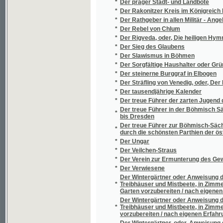
*
Deset let proti proudu 1886-1896
*
Deset let uprostřed věčného ledu
*
Deslaw a Milorda
*
Determinanty a vyšší rovnice
*
Děti chudé vdovy
Děti jiných rodičů, aneb, Zábavné vypravován
*
Batul, dokud byli pod dozorem své tetičky
*
Děti kapitána Granta
*
Děti Lásky
*
Děti lásky
*
Děti soumraku
*
Dětská zahrádka
*
Dětská zahrádka
*
Dětské hry
*
Dětské kartony
*
Dětské kratochvíle
*
Dětské nemoci, jich příznaky, poznávání a lé
*
Dětské žití
*
Dětský svět
*
Dětský tělocvik
*
Dětský věk
Deus lux, laetitia et salus mea / exercitia 
*
Hille
Deutliche Anweisung die Nelken durch Schnit
*
gewönliche Art des Absenkens möglich ge
*
Deutsch-böhmisches Forstlexikon
*
Deutsch-böhmisches Wörterbuch
*
Deutsch-böhmisches Wörterbuch