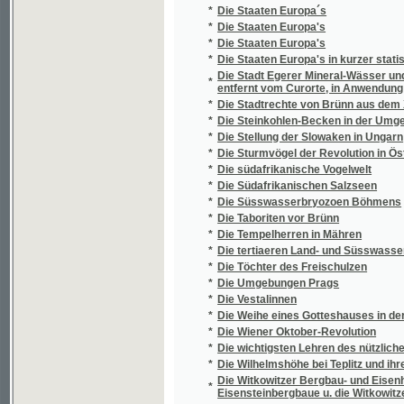
*
Dívčí sny
*
Dívčí svět
*
Dívčí svět 1900
*
Dívčí tělocvik
*
Dívčí ústav
*
Diviš Rubin
*
Diviš Žehušický z Nestajova
*
Dívka
*
Dívka v domácnosti
*
Dívka z českých hor
*
Dívka z Perthu
*
Dívka z Podskalí
*
Divoké kachňátko a jiné povídky z přírody
*
Divoké koření
*
Divoké ovoce
*
Divotvorný hráč
*
Divotvorný kouzelník
*
Divotvorný pramen
*
Divotvorný zámek
*
Divý muž
*
Divy prasvěta
*
Diwadelní ochotník
*
Diwadlo Klicperowo
*
Diwadlo od J.N. Štěpánka
*
Diwadlo z ochoty
*
Diwochowé
*
Diwotwůrkyně dewatenáctého stoletj sw. Pa