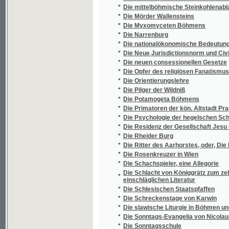
*
Dílo
*
Dimitr Ivanovič
*
Dimitrij
*
Diogenes
*
Dionysii Catonis Disticha moralia
Directorium ordo divini officii recitandi, e
*
ad usum ff. minorum s.p. Francisci Seraph
*
Disquisitio anatomico-physiologica organis
Dissertatio Inauguralis Medica De Thermaru
*
Directoris, Perillustris Et Spectabilis Domi
Laurea, Rite Obtinenda In Antiquissima ... U
*
Dissertatio inauguralis medico practica De d
*
Distribution des céphalopodes dans les cont
*
Dítě lásky
*
Dítě Tábora
*
Divá Bára
*
Divadelní almanah 1869
*
Divadelní historky
*
Divadelní hry
*
Divadelní hry
*
Divadelní hry Josefa Kajetana Tyla
*
Divadelní novoročenka
*
Divadelní ochotník
*
Divadelní slovník
*
Divadelní škola
*
Divadelní táčky
*
Divadelní vlak, aneb, Vzhůru do Prahy!
*
Divadlo malých