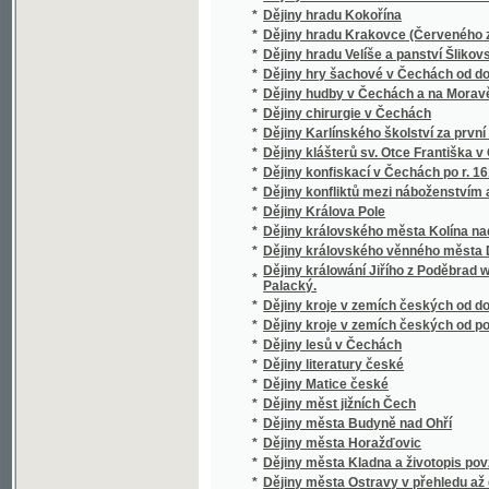
*
Dějiny měst jižních Čech
*
Dějiny města Budyně nad Ohří
*
Dějiny města Horažďovic
*
Dějiny města Kladna a životopis povzbuditel
*
Dějiny města Ostravy v přehledu až do r. 18
*
Dějiny města Turnova nad Jizerou v Bolesla
*
Dějiny města Uhlířských Janovic
*
Dějiny městečka Ždánic
*
Dějiny mladoboleslavského školství
*
Dějiny mocnářství rakouského.
*
Dějiny Moravy
*
Dějiny Moravy.
*
Dějiny Moravy.
*
Dějiny Musea království českého
*
Dějiny Náchoda
*
Dějiny národa bulharského
*
Dějiny národa ruského.
*
Dějiny národu českého
*
Dějiny národu českého v Čechách a v Mora
*
Dějiny národu českého w Čechách a w Mora
*
Dějiny národů slovanských
Dějiny někdejší slavné Řeholní kanonie sva
*
města
*
Dějiny Německa a Francouzska
*
Dějiny novodobé literatury francouzské.
*
Dějiny novověké filosofie od Mikuláše Cusa
*
Dějiny panování císařovny Marie Teresie