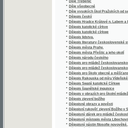
*
Dějepis Rakouska od míru Vídeňského roku
*
Dějepis Swaté katolické Církwe
*
Dějepis španělské inquisice
*
Dějepis v obrazích pro školní mládež v Čec
*
Dějepis zjevení božího
*
Dějepisné obrazy a pověsti
*
Dějepisní rukověť zjevení Božího v Starém 
*
Dějepisný dárek pro mládež českoslovansk
*
Dějepisný místopis města Libochovic nad Ohř
*
Dějepisný nástin filosofie novověké.
*
Dějepisný nástin filosofie řecké
*
Dějinné karaktery
*
Dějiny a místopis král. města Uh. Hradiště
*
Dějiny a paměti řemeslných cechů města Přer
*
Dějiny a popsání hradu Křivoklátu
Dějiny a slavnostní spis rak.-české řádové p
*
srpna konaného vysvěcení nemocnice mateřs
Jasnosti knížete Jana I. z Liechtenšteina a
*
Dějiny a vývin kladensko-buštěhradských d
*
Dějiny anglické
*
Dějiny c.k. vyššího gymnasia v Litomyšli
*
Dějiny církevního básnictví českého až do XVI
*
Dějiny církve Christovy pro vyšší gymnasia
*
Dějiny církve katolické pro střední školy
Dějiny církve katolické ve státech rakous
*
slavného panování císařovny Marie Terezie až
*
Dějiny církve křesťanské pro školy
*
Dějiny Čech a Moravy nové doby