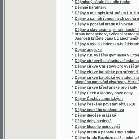
*
Dějiny Čechův amerických
*
Dějiny českého povstání léta 1618
*
Dějiny českého studentstva
*
Dějiny diecése pražské
*
Dějiny doby husitské
*
Dějiny filosofie nejnovější
*
Dějiny hradu a panství Choustníka
*
Dějiny hradu Bezděze od 8. století až na naš
*
Dějiny hradu Kokořína
*
Dějiny hradu Krakovce (Červeného zámku)
*
Dějiny hradu Velíše a panství Šlikovského
*
Dějiny hry šachové v Čechách od dob nejsta
*
Dějiny hudby v Čechách a na Moravě
*
Dějiny chirurgie v Čechách
*
Dějiny Karlínského školství za první půlstolet
*
Dějiny klášterů sv. Otce Františka v Čechác
*
Dějiny konfiskací v Čechách po r. 1618.
*
Dějiny konfliktů mezi náboženstvím a vědou
*
Dějiny Králova Pole
*
Dějiny královského města Kolína nad Labem
*
Dějiny královského věnného města Dvora 
Dějiny králowání Jiřího z Poděbrad w Čech
*
Palacký.
*
Dějiny kroje v zemích českých od dob nejsta
*
Dějiny kroje v zemích českých od počátku st
*
Dějiny lesů v Čechách
*
Dějiny literatury české
*
Dějiny Matice české