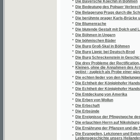
schmackhafteste Art die Fleisch- und Fast
Die heilige Schrift des neuen Testamentes
*
Anwendungen für Prediger, Katecheten, Haus
*
Die Helden von Jerusalem, Rhodos und Mal
*
Die Herrnburg Buchlau im gesegneten Marc
*
Die Herrschaft Türmitz
*
Die Hochwasser-Katastrophe im Riesengebirg
*
Die Höllenbraut, oder, Die gespenstigen Räc
*
Die Höllenmaschine
*
Die Homöopathie gegenüber den anderen H
*
Die Hruschauer Holzkirche
*
Die chemische Beschaffenheit der fliess
*
Die Idiotenanstalt des Sct. Anna-Frauen-Ve
*
Die Juden und Judengemeinde Bratislava i
*
Die Juden und Judengemeinden Böhmens in
*
Die Juden und Judengemeinden Mährens in
*
Die kaiserl. königl. österreichische Armee s
Die Kanzlei der böhmischen Könige Přemysl O
*
hervorgegangenen Formelbücher
*
Die Karlsbrücke in Prag
*
Die Karolinische Zeit, oder, Der äußere Zusta
*
Die Kartoffeln
Die Kirche des heiligen Apollinar Bischof u
*
genannt
*
Die Kirchengeschichte Böhmens
*
Die Knechtschaft in Böhmen
*
Die Königinhofer Handschrift als eine Fäls
*
Die königl. böhm. Gesellschaft der Wissens