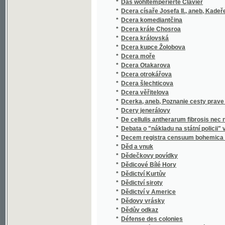
*
Dcera věřitelova
*
Dcerka, aneb, Poznanie cesty prave k spase
*
Dcery jenerálovy
*
De cellulis antherarum fibrosis nec non de
*
Debata o "nákladu na státní policii" v rak
*
Decem registra censuum bohemica compilat
*
Děd a vnuk
*
Dědečkovy povídky
*
Dědicové Bílé Hory
*
Dědictví Kurtův
*
Dědictví siroty
*
Dědictví v Americe
*
Dědovy vrásky
*
Dědův odkaz
*
Défense des colonies
*
Definitivní konstrukce financí samosprávn
*
Děge Husitů s zwláštnjm zhledem na Jana Ži
*
Děgepis klásstera Worssulinského na Horá
*
Děginy České w kamenopisně wywedených o
Děginy České w kamenopisně wywedených 
*
Pražské
*
Děgopis ze žiwobytj Papeže Pia Sedmého
*
Děje Čech a Moravy za Ferdinanda III. až do 
*
Děje gymnasia klatovského
*
Děje i paměti Brandejsa nad Orlicí
*
Děje Král. České Společnosti Náuk
*
Děje Králowstwí Českého
*
Děje města Čáslavě