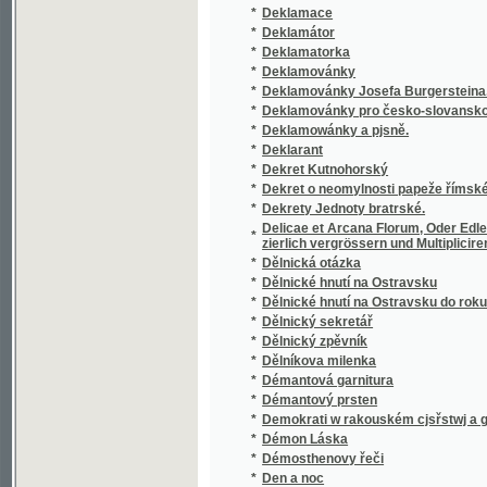
Denkbuch über die Anwesenheit Ihrer K.K. 
*
Jahre 1833
*
Denkschrift des böhmischen Gewerbvereins 
*
Denksteine
*
Denkwürdigkeiten aus dem Leben Alois Klar
Denkwürdigkeiten der Deutschen mit besond
*
und ihrere Umgegend
*
Denkwürdigkeiten der Stadt Falkenau an de
*
Denkwürdigkeiten der Stadt Falkenau an de
*
Dennice
*
Dennice, aneb, Noworočenka na rok 1825
Der 19. März 1816 gefeyert zu Leitmeritz b
*
seine Kathedralkirche
*
Der Anfang vom Ende
*
Der arithmetische Lehrmeister, oder, Samm
*
Der Aufstand der Castillianischen Städte ge
*
Der Badeort Teplitz-Schönau in Böhmen
*
Der Bänkelsänger
*
Der beseelte Schatten
Der binomische Lehrsatz, und als Folgerung
*
Logarithmen und Exponentialgrößen dienen 
*
Der Blumenstrauss
*
Der Böhme in Italien, oder, Die beiden Sta
*
Der Böhmerwald
*
Der Böhmerwald
Der Böhmische Rübezahl, das ist: Kurzweil
*
Berggeiste im Riesengebirge sollen begebe
*
Der Diamantstern
*
Der Dom zu Prag