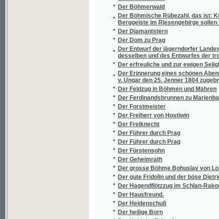
Der kluge und sorgfältige Gärtner oder nütz
*
Küchen- und Baum- Gartens, aus eigener E
*
Der König von Tauharawi
*
Der Kreuzbrunnen und seine Heilwirkungen
*
Der Leichenschmuck
*
Der letzte Taborit, oder, Böhmen im funfzeh
*
Der mährische Landeshistoriograph Dr. Beda
*
Der Montenegrinerhäuptling
Der neue und gründliche Kopfrechenmeister,
*
zusammen zu rechnen
*
Der Nordstern
*
Der ökonomische Künstler
*
Der Orientalisch - Indianische Kunst - und Lu
*
Der österreichische Strafprocess unter Be
*
Der politische Bezirk Luditz
*
Der Prager Allegoriker
*
Der Prager Dom zu St. Veit
*
Der Prager Juni-Aufstand 1848
*
Der prager Stadt- und Landbote
*
Der Rakonitzer Kreis im Königreich Böhme
*
Der Rathgeber in allen Militär - Angelegenhe
*
Der Rebel von Chlum
*
Der Rigveda, oder, Die heiligen Hymnen de
*
Der Sieg des Glaubens
*
Der Slawismus in Böhmen
*
Der Sorgfältige Haushalter oder Gründliche
*
Der steinerne Burggraf in Elbogen
*
Der Sträfling von Venedig, oder, Der Brief d