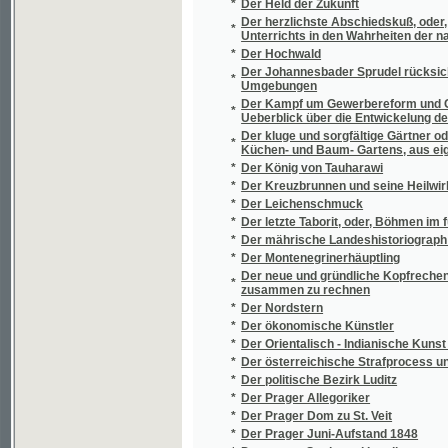
*
Der tausendjährige Kalender
*
Der treue Führer der zarten Jugend durch 
Der treue Führer in der Böhmisch Sächsisch
*
bis Dresden
Der treue Führer zur Böhmisch-Sächsischen 
*
durch die schönsten Parthien der östliche
*
Der Ungar
*
Der Veilchen-Straus
*
Der Verein zur Ermunterung des Gewerbsge
*
Der Verwiesene
Der Wintergärtner oder Anweisung die bel
*
Treibhäuser und Mistbeete, in Zimmern , Kel
Garten vorzubereiten / nach eigenen Erfahrun
Der Wintergärtner oder Anweisung die bel
*
Treibhäuser und Mistbeete, in Zimmern, Kell
vorzubereiten / nach eigenen Erfahrungen bea
Der Wintergärtner, oder, Anweisung die be
*
Treibhäuser und Mistbeete, in Zimmern, Kell
Garten vorzubereiten / nach eigenen Erfahrun
*
Der wohl unterrichtende Gärtner
Der wol-bestellete Garten - Bau oder Gründl
*
wol anzulegen
Des Schicksals Zorn und Versöhnung, oder, 
*
Riesenberges bei Ossegg, ihre Ritter, Frau
*
Des Spielers Sünde und der Hölle Lohn
*
Desatero Kázanj o swatém pokánj
*
Desatero knih Historie církevní od Evsebia 
*
Description des principaux parcs et Jardins
Deset let hasičského spolčování v královst
*
od roku 1885 do roku 1888