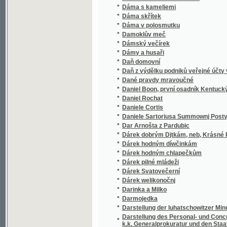
*
Dáma v polosmutku
*
Damoklův meč
*
Dámský večírek
*
Dámy a husaři
*
Daň domovní
*
Daň z výdělku podniků veřejné účty vydávat
*
Dané pravdy mravoučné
*
Daniel Boon, první osadník Kentucký
*
Daniel Rochat
*
Daniele Cortis
*
Daniele Sartoriusa Summownj Postylla .
*
Dar Arnošta z Pardubic
*
Dárek dobrým Djtkám, neb, Krásné Powjdač
*
Dárek hodným díwčinkám
*
Dárek hodným chlapečkům
*
Dárek pilné mládeži
*
Dárek Svatovečerní
*
Dárek welikonočnj
*
Darinka a Milko
*
Darmojedka
*
Darstellung der luhatschowitzer Mineralquell
Darstellung des Personal- und Concretal-St
*
k.k. Generalprokuratur und den Staatsanwal
*
Darwin a po Darwinovi
*
Das ältere Palaeozoicum in Mittelböhmen
*
Das Blutgericht im Thurme Daliborka am Hr
*
Das Buch der Heimat
*
Das Bulgarenmädchen