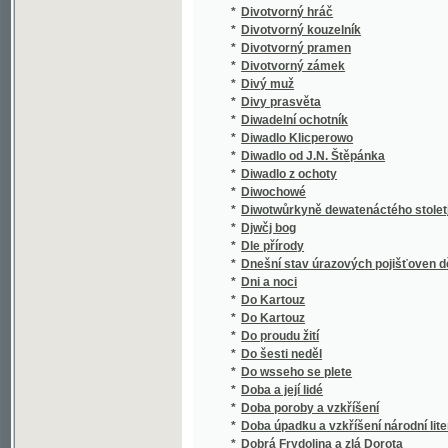
*
Dobývání surovin z nitra země, z povrchu a 
*
Dodatek ke sbírce vzorců k civilnímu řádu
*
Dodatky k románu Vzkříšení L.N. Tolstého
*
Dodávky a doplňky k Jungmannově Historii l
*
Dodawní swazek ku Wšeobecnému zeměpisu od
*
Dojmy a rozmary
*
Dojmy z přírody a společnosti
*
Dokonalý gednatel, aneb, Zemský adwokát ..
*
Dokonalý sekretář
*
Dokonalý sekretář
*
Dokonalý žák aneb gak by žák w domácnosti
*
Doktor Faust mladší
*
Doktor chebský
*
Doktor Jan Faust, swětoznámý čarodějník
*
Doktor Johánek
*
Doktor Kalous
*
Doktor Matějíček
*
Doktor Paprika
*
Doktor Pascal
*
Doktora Martina Luthera Malý katechismus
*
Doma
*
Doma
*
Doma
*
Doma i jinde
*
Doma i na sluníčku
*
Doma i v cizině
*
Doma i za mořem
*
Domácí cvrček