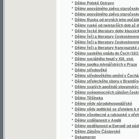
*
Deklamace
*
Deklamátor
*
Deklamatorka
*
Deklamovánky
*
Deklamovánky Josefa Burgersteina.
*
Deklamovánky pro česko-slovanskou mlád
*
Deklamowánky a pjsně.
*
Deklarant
*
Dekret Kutnohorský
*
Dekret o neomylnosti papeže římského a je
*
Dekrety Jednoty bratrské.
Delicae et Arcana Florum, Oder Edles Kleinod
*
zierlich vergrössern und Multipliciren / au
*
Dělnická otázka
*
Dělnické hnutí na Ostravsku
*
Dělnické hnutí na Ostravsku do roku 1900
*
Dělnický sekretář
*
Dělnický zpěvník
*
Dělníkova milenka
*
Démantová garnitura
*
Démantový prsten
*
Demokrati w rakouském cjsřstwj a gegich g
*
Démon Láska
*
Démosthenovy řeči
*
Den a noc
*
Den Svatého Rufa
*
Den štěstí