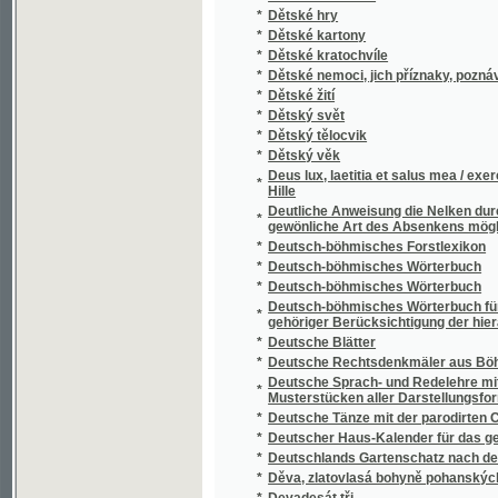
*
Die Anwendung und Erfolge des Wassers als
*
Die Arbeiten der geologischen Abtheilung
*
Die Arbeiten der topographischen Abtheilu
*
Die Arbeiten der topographischen Abtheilu
Die Arithmetik auf geographische, statisti
*
Gegenstände angewendet
Die Bäder von Teplitz und ihre bewunderung
*
innern Krankheiten
*
Die Bayersche Koechin in Böhmen
*
Die Bedeutung des Polnaer Verbrechens für
*
Die Belagerung Prags durch die Schweden, 
*
Die berühmte prager Karls-Brücke und ihre
*
Die Blumenrache
*
Die blutende Gestalt mit Dolch und Lampe, 
*
Die Böhmen in Ungarn
*
Die böhmischen Bäder
*
Die Burg Groß-Skal in Böhmen
*
Die Burg Lipnic bei Deutsch-Brod
*
Die Burg Schreckenstein in Geschichte und
Die drey Probleme der Rectification, der C
*
Kleinen, ohne die Annahmen des Archimedes,
gelöst ; zugleich als Probe einer gänzlich
*
Die echten lieder von den Nibelungen
*
Die Echtheit der Königinhofer Handschrift
*
Die Echtheit der Königinhofer Handschrift
*
Die Entdeckung von Amerika
*
Die Erben von Wollun
*
Die Erbschaft
*
Die Erbsünde