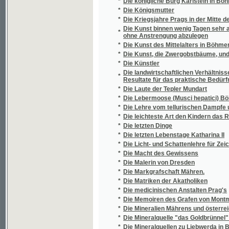
*
entfernt vom Curorte, in Anwendung komm
*
Die Stadtrechte von Brünn aus dem XIII. u. X
*
Die Steinkohlen-Becken in der Umgebung v
*
Die Stellung der Slowaken in Ungarn
*
Die Sturmvögel der Revolution in Österreic
*
Die südafrikanische Vogelwelt
*
Die Südafrikanischen Salzseen
*
Die Süsswasserbryozoen Böhmens
*
Die Taboriten vor Brünn
*
Die Tempelherren in Mähren
*
Die tertiaeren Land- und Süsswasser-Conc
*
Die Töchter des Freischulzen
*
Die Umgebungen Prags
*
Die Vestalinnen
*
Die Weihe eines Gotteshauses in der kathol
*
Die Wiener Oktober-Revolution
*
Die wichtigsten Lehren des nützlichen Gart
*
Die Wilhelmshöhe bei Teplitz und ihre Umg
Die Witkowitzer Bergbau- und Eisenhütteng
*
Eisensteinbergbaue u. die Witkowitzer Stei
*
Die Wrschowetze
*
Die Zauberflöte
*
Die Zeit der luxemburgischen Kaiser
*
Die zur Leitung der Gefällsangelegenheiten 
Die zweite große Weltenkraft nebst Ideen ü
*
Andeutungen zu einer Theorie der Tangential
*
Dichtungen
*
Díla básnická Jana Kollára we dwau djljch