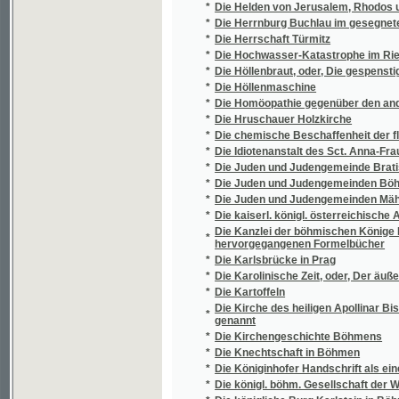
*
Die Myxomyceten Böhmens
*
Die Narrenburg
*
Die nationalökonomische Bedeutung der Af
*
Die Neue Jurisdictionsnorm und Civilproce
*
Die neuen consessionellen Gesetze
*
Die Opfer des religiösen Fanatismus
*
Die Orientierungslehre
*
Die Pilger der Wildniß
*
Die Potamogeta Böhmens
*
Die Primatoren der kön. Altstadt Prag
*
Die Psychologie der hegelschen Schule
*
Die Residenz der Gesellschaft Jesu und der
*
Die Rheider Burg
*
Die Ritter des Aarhorstes, oder, Die Mühle 
*
Die Rosenkreuzer in Wien
*
Die Schachspieler, eine Allegorie
Die Schlacht von Königgrätz zum zehnjähr
*
einschläglichen Literatur
*
Die Schlesischen Staatspfaffen
*
Die Schreckenstage von Karwin
*
Die slawische Liturgie in Böhmen und die a
*
Die Sonntags-Evangelia von Nicolaus Herm
*
Die Sonntagsschule
*
Die Staaten Europa´s
*
Die Staaten Europa's
*
Die Staaten Europa's
*
Die Staaten Europa's in kurzer statistischer
Die Stadt Egerer Mineral-Wässer und der Eis