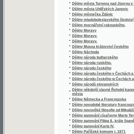
*
Dějiny panování Filipa II., krále španělského.
*
Dějiny panování Karla IV.
*
Dějiny Pařížské komuny r. 1871
*
Dějiny Polské Ostravy
*
Dějiny posvátného zpěvu staročeského od 15
*
Dějiny posvátného zpěvu staročeského.
*
Dějiny Ruska od prvních jeho počátkův až do
*
Dějiny ruské od nejstarších dob až do nejno
*
Dějiny řecké literatury doby klassické
*
Dějiny řeči a literatury československé.
*
Dějiny řeči a literatury československé.
*
Dějiny řeči a literatury francouzské a zákl
*
Dějiny saského vpádu do Čech (1631 - 1632
*
Dějiny sociálního hnutí v XIX. stol.
*
Dějiny spolku mlynářských v Praze
*
Dějiny středověké
*
Dějiny středověkého umění v Čechách.
*
Dějiny střeleckého sboru v Brandýse nad 
*
Dějiny svatých apoštolů slovanských Cyrill
*
Dějiny svépomocných záložen českých
*
Dějiny Těšínska
*
Dějiny vědy národohospodářské
*
Dějiny vědy politické se zřetelem k mravově
*
Dějiny všeobecné a rakouské v přehledu s
*
Dějiny vzdělanosti v Anglii
*
Dějiny wzdělanosti w Ewropě od pádu říše 
*
Dějiny Záložny Čáslavské
*
Dekameron