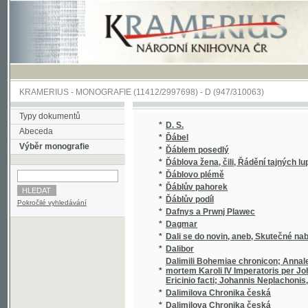
KRAMERIUS
-
MONOGRAFIE
(11412/2997698) -
D (947/310063)
Typy dokumentů
*
D. S.
Abeceda
*
Ďábel
Výběr monografie
*
Ďáblem posedlý
*
Ďáblova žena, čili, Řádění tajných lupičů a v
*
Ďáblovo plémě
*
Ďáblův pahorek
*
Ďáblův podíl
Pokročilé vyhledávání
*
Dafnys a Prwnj Plawec
*
Dagmar
*
Dali se do novin, aneb, Skutečné nabídnutí k
*
Dalibor
Dalimili Bohemiae chronicon; Annales Heinri
*
mortem Karoli IV Imperatoris per Johanne
Ericinio facti; Johannis Neplachonis, abbat
*
Dalimilova Chronika česká
*
Dalimilova Chronika česká
*
Dáma s kameliemi
*
Dáma skřítek