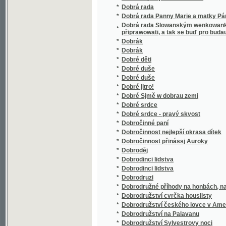
*
Domácí čítanka
*
Domácí drak
*
Domácí hospodyně
Domácí kuchařka aneb, snadno pochopitelné
*
nejchutnějším způsobem waří, pečou a zadě
*
Domácí léčení
*
Domácí lékař
*
Domácí lékařství
*
Domácí Missie církevní.
*
Domácí obrazárna Světozora
*
Domácí poklad bohabojné rodiny
*
Domácí štěstí
*
Domácí tajemník
*
Domácí zahrada
*
Domácnost a romantika
*
Domácý Kuchařka, aneb Pogednánj o masyt
*
Dominikáni nebo bratří kazatelé
*
Domky z karet
*
Domovní kazatel
*
Domů a jiné obrázky
*
Don Cesar a Salomena
*
Don Juan
*
Don Juan
*
Don Juan
*
Don Juan, aneb, Prostopássnjk potrestaný
*
Don Pasquale
*
Don Quijote de la Mancha