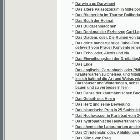
*
Das Denkmal der Erzherzog Carl-Legion im 
*
Das Diadem, oder, Die Ruinen von Engelhau
Das dritte hundertjährige Jubel-Fest von der
*
gefeyert vom Prager Konvente jenes geist
*
Das Echo, oder, Alexis und Ida
*
Das Einweihungsfest der Dreifaltigskeits-
*
Das Ende
Das englische Gartenbuch, oder Philipp Mil
Kräutergarten zu Chelsea, und Mitgliedes de
*
in sich haltend die Art und Weise, wie sowo
Glashäuser und Winterungen, nebst dem Wein
bauen und zu verbessern fern
*
Das Ganze der kaufmännischen Buchhaltun
*
Das Gebeth des Herrn
*
Das Herz und seine Bewegung
*
Das historische Prag in 25 Stahlstielen
*
Das Hochwasser in Karlsbad vom 24. Nove
*
Das hydropathische Heilverfahren bei der 
*
Das chemische Laboratorium an der k.k. Uni
*
Das Christenjahr, oder, Abbildungen und Leg
*
Das Klima von Prag
*
Das Königreich Böhmen
*
Das Königreich Böhmen
Das Koval-Denkmal in Znaim und das k.k. 10. 
*
Jubelfeier
*
Das Mährisch-schlesische Steinkohlen-Revi
*
Das Moldauthal zwischen Prag und Kralup
Das neue Stempelpatent vom 5ten Oktober 1
*
Brody und dem Bukowiner Kreise, Österreich