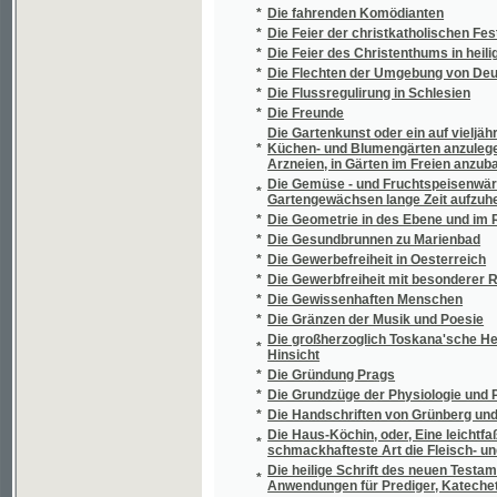
*
Die königliche Burg Karlstein in Böhmen
*
Die Königsmutter
*
Die Kriegsjahre Prags in der Mitte des vori
Die Kunst binnen wenig Tagen sehr auffalle
*
ohne Anstrengung abzulegen
*
Die Kunst des Mittelalters in Böhmen
*
Die Kunst, die Zwergobstbäume, und unter 
*
Die Künstler
Die landwirtschaftlichen Verhältnisse in ue
*
Resultate für das praktische Bedürfniß
*
Die Laute der Tepler Mundart
*
Die Lebermoose (Musci hepatici) Böhmens
*
Die Lehre vom tellurischen Dampfe und von
*
Die leichteste Art den Kindern das Rechnen
*
Die letzten Dinge
*
Die letzten Lebenstage Katharina II
*
Die Licht- und Schattenlehre für Zeichner u
*
Die Macht des Gewissens
*
Die Malerin von Dresden
*
Die Markgrafschaft Mähren.
*
Die Matriken der Akatholiken
*
Die medicinischen Anstalten Prag's
*
Die Memoiren des Grafen von Montmorency
*
Die Mineralien Mährens und österreichisch
*
Die Mineralquelle "das Goldbrünnel" auf de
*
Die Mineralquellen zu Liebwerda in Böhmen
*
Die mittelböhmische Steinkohlenablagerung
*
Die Mörder Wallensteins