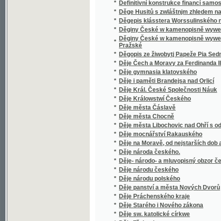
*
Děje města Chocně
*
Děje města Libochovic nad Ohří s odvolání
*
Děje mocnářství Rakauského
*
Děje na Moravě, od nejstarších dob až do ne
*
Děje národa českého.
*
Děje- národo- a mluvopisný obzor českoslo
*
Děje národu českého
*
Děje národu polského
*
Děje panství a města Nových Dvorů
*
Děje Práchenského kraje
*
Děje Starého i Nového zákona
*
Děje sw. katolické církwe
*
Děje Třebenic
*
Děje všeobecné
*
Děje vysokých škol Pražských od secessí c
*
Dějepis český
*
Dějepis Hradce Králové n. Labem a biskups
*
Dějepis katolické církve
*
Dějepis katolické církwe
*
Dějepis lidstva.
*
Dějepis literatury československé staré a s
*
Dějepis města Prahy.
*
Dějepis města Přeštic a jeho okolí
*
Dějepis národu českého
*
Dějepis pro mládež českoslovanskou na ob
*
Dějepis pro mládež českoslovanskou na šk
*
Dějepis pro školy obecné a měšťanské