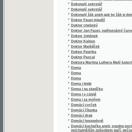
*
Dra Ant. Gindelyho Dějepis všeobecný
*
Dra Antonína Friče Cesty po Evropě a Amer
*
Dra C.V.L. Glogera Hájení užitečných zvířat
*
Dra Frant. Močníka Arithmetika
*
Dra Frant. Močníka Základové měřictví a rej
*
Dra Frant. ryt. Močníka Arithmetika i algebra
Dra Františka Móčníka c.k. školního rady Kl
*
navedení, jak se při počítání s nimi zacházet
*
Dra J. Schustera Biblický dějepis starého i
*
Dra Václava Staňka Přírodopis prostonárodní, č
Dra Wáclawa Staňka Pitewnj Atlas do desat
*
připogeným wyswětlowánjm obrazů wydaný
*
Dra. Antonína Friče Geologické obrazy z p
*
Dra. Em. Holuba rakousko-uherská výprava 
*
Dra. Emila Holuba Druhá cesta po Jižní Afri
*
Dra. F. Slámy: Slezské pohádky a pověsti
*
Dra. Jana Gebauera Mluvnice česká s naukou
*
Dra. Willibalda Müllera Prostonárodní advok
*
Drahé kameny z koruny svatováclavské
Drahé kameny z koruny Svatováclavské, čil
*
českoslovanského
Drahé kameny z koruny Swatowácslawské, č
*
českoslowanského
*
Drahomíra
Drahomira mit dem Schlangenringe, oder, D
*
Karlstein bei Prag
*
Drak bosenský
*
Drama čtyr chudých stěn
*
Drama rodiny pana Daniele