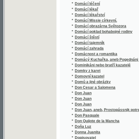
*
Dramatická díla Williama Shakespeara
*
Dramatická škola
*
Dramatické silhouetty
*
Dráteníček
*
Drátenjk
*
Drittes Sprachbuch
*
Drkolenské zbytky staročeských her dramati
*
Drobeček
*
Drobné črty a povídky vojenské
*
Drobné klepy.
*
Drobné novelly
*
Drobné povídky
*
Drobné povídky a kresby
*
Drobné povídky a obrázky
*
Drobné povídky dějepisné
*
Drobné povídky pro dospělejší mládež
*
Drobné povídky.
*
Drobné powídky.
*
Drobné práce Svetozara Hurbana-Vajanské
*
Drobné příhody
*
Drobné příspěvky k českému listáři
*
Drobné příspěvky literárně historické.
*
Drobné verše
*
Drobné zkázky
*
Drobnější Básně
*
Drobnější kroniky a zprávy k dějinám česk
*
Drobnější povídky historické