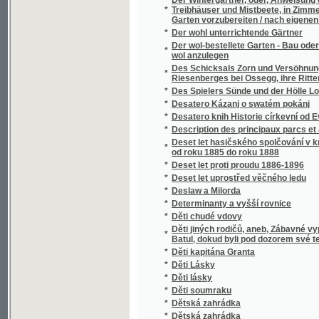
Deutsch-böhmisches Wörterbuch für Wirtscha
*
gehöriger Berücksichtigung der hierauf B
*
Deutsche Blätter
*
Deutsche Rechtsdenkmäler aus Böhmen u
Deutsche Sprach- und Redelehre mit gramm
*
Musterstücken aller Darstellungsformen
*
Deutsche Tänze mit der parodirten Cavatine a
*
Deutscher Haus-Kalender für das gemeine 
*
Deutschlands Gartenschatz nach der Grund
*
Děva, zlatovlasá bohyně pohanských Slova
*
Devadesát tři
*
Devátá vlna
*
Děvče lyonské aneb Láska a pýcha
*
Devět řečí duchovních o modlitbě Páně
*
Devítidenní pobožnost k božskému Srdci Pá
*
Děwče z Marianowa
*
Dewět stupňů k spasenj, čili, Putowánj za 
*
Děwjn
*
Děwjn
*
Diagnostika nemocí chirurgických
*
Dialektologie moravská
*
Diana und Endymion
*
Dictionnaire des Jardiniers et des Cultivate
Dictionnaire universel d'agriculture et de j
*
parties
Didaktika, čili, Navedení ku vyučování škol
*
učitelů v Hradci Králové
*
Die ältesten Denkmäler der böhmischen Sp