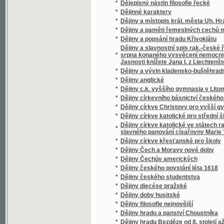
*
Dějiny Čechův amerických
*
Dějiny českého povstání léta 1618
*
Dějiny českého studentstva
*
Dějiny diecése pražské
*
Dějiny doby husitské
*
Dějiny filosofie nejnovější
*
Dějiny hradu a panství Choustníka
*
Dějiny hradu Bezděze od 8. století až na naš
*
Dějiny hradu Kokořína
*
Dějiny hradu Krakovce (Červeného zámku)
*
Dějiny hradu Velíše a panství Šlikovského
*
Dějiny hry šachové v Čechách od dob nejsta
*
Dějiny hudby v Čechách a na Moravě
*
Dějiny chirurgie v Čechách
*
Dějiny Karlínského školství za první půlstolet
*
Dějiny klášterů sv. Otce Františka v Čechác
*
Dějiny konfiskací v Čechách po r. 1618.
*
Dějiny konfliktů mezi náboženstvím a vědou
*
Dějiny Králova Pole
*
Dějiny královského města Kolína nad Labem
*
Dějiny královského věnného města Dvora 
Dějiny králowání Jiřího z Poděbrad w Čech
*
Palacký.
*
Dějiny kroje v zemích českých od dob nejsta
*
Dějiny kroje v zemích českých od počátku st
*
Dějiny lesů v Čechách
*
Dějiny literatury české
*
Dějiny Matice české