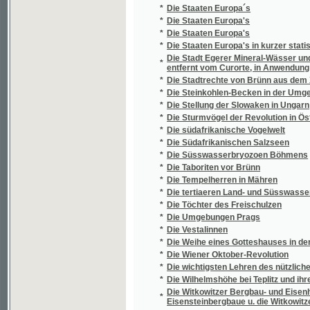
*
Dívčí sny
*
Dívčí svět
*
Dívčí svět 1900
*
Dívčí tělocvik
*
Dívčí ústav
*
Diviš Rubin
*
Diviš Žehušický z Nestajova
*
Dívka
*
Dívka v domácnosti
*
Dívka z českých hor
*
Dívka z Perthu
*
Dívka z Podskalí
*
Divoké kachňátko a jiné povídky z přírody
*
Divoké koření
*
Divoké ovoce
*
Divotvorný hráč
*
Divotvorný kouzelník
*
Divotvorný pramen
*
Divotvorný zámek
*
Divý muž
*
Divy prasvěta
*
Diwadelní ochotník
*
Diwadlo Klicperowo
*
Diwadlo od J.N. Štěpánka
*
Diwadlo z ochoty
*
Diwochowé
*
Diwotwůrkyně dewatenáctého stoletj sw. Pa