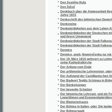
Der Entwurf der jägerndorfer Landesordnung
*
desselben und des Entwurfes der troppaue
*
Der erfreuliche und zur ewigen Seligkeit f
Der Erinnerung eines schönen Abends, der 
*
v. Ungar den 25. Jenner 1804 zugebracht w
*
Der Feldzug in Böhmen und Mähren
*
Der Ferdinandsbrunnen zu Marienbad
*
Der Forstmeister
*
Der Freiherr von Hostiwin
*
Der Freiknecht
*
Der Führer durch Prag
*
Der Führer durch Prag
*
Der Fürstensohn
*
Der Geheimrath
*
Der grosse Böhme Bohuslav von Lobkowicz
*
Der gute Fridolin und der böse Dietrich
*
Der Hagendflötzzug im Schlan-Rakonitzer S
*
Der Hausfreund.
*
Der Heidenschuß
*
Der heilige Born
*
Der Held der Zukunft
Der herzlichste Abschiedskuß, oder, Getre
*
Unterrichts in den Wahrheiten der natürliche
*
Der Hochwald
Der Johannesbader Sprudel rücksichtlich s
*
Umgebungen
Der Kampf um Gewerbereform und Gewerbefre
*
Ueberblick über die Entwickelung des Zunft