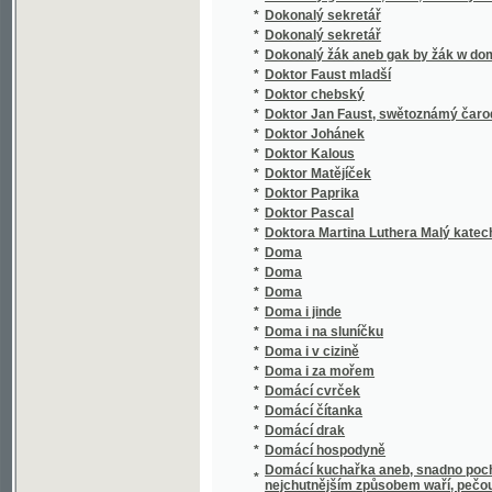
*
Dra Ant. Gindelyho Dějepis všeobecný
*
Dra Antonína Friče Cesty po Evropě a Amer
*
Dra C.V.L. Glogera Hájení užitečných zvířat
*
Dra Frant. Močníka Arithmetika
*
Dra Frant. Močníka Základové měřictví a rej
*
Dra Frant. ryt. Močníka Arithmetika i algebra
Dra Františka Móčníka c.k. školního rady Kl
*
navedení, jak se při počítání s nimi zacházet
*
Dra J. Schustera Biblický dějepis starého i
*
Dra Václava Staňka Přírodopis prostonárodní, č
Dra Wáclawa Staňka Pitewnj Atlas do desat
*
připogeným wyswětlowánjm obrazů wydaný
*
Dra. Antonína Friče Geologické obrazy z p
*
Dra. Em. Holuba rakousko-uherská výprava 
*
Dra. Emila Holuba Druhá cesta po Jižní Afri
*
Dra. F. Slámy: Slezské pohádky a pověsti
*
Dra. Jana Gebauera Mluvnice česká s naukou
*
Dra. Willibalda Müllera Prostonárodní advok
*
Drahé kameny z koruny svatováclavské
Drahé kameny z koruny Svatováclavské, čil
*
českoslovanského
Drahé kameny z koruny Swatowácslawské, č
*
českoslowanského
*
Drahomíra
Drahomira mit dem Schlangenringe, oder, D
*
Karlstein bei Prag
*
Drak bosenský
*
Drama čtyr chudých stěn
*
Drama rodiny pana Daniele