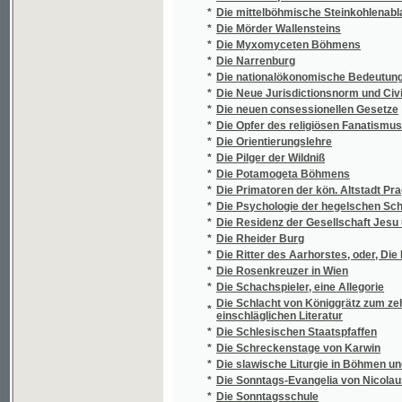
*
Dílo
*
Dimitr Ivanovič
*
Dimitrij
*
Diogenes
*
Dionysii Catonis Disticha moralia
Directorium ordo divini officii recitandi, e
*
ad usum ff. minorum s.p. Francisci Seraph
*
Disquisitio anatomico-physiologica organis
Dissertatio Inauguralis Medica De Thermaru
*
Directoris, Perillustris Et Spectabilis Domi
Laurea, Rite Obtinenda In Antiquissima ... U
*
Dissertatio inauguralis medico practica De d
*
Distribution des céphalopodes dans les cont
*
Dítě lásky
*
Dítě Tábora
*
Divá Bára
*
Divadelní almanah 1869
*
Divadelní historky
*
Divadelní hry
*
Divadelní hry
*
Divadelní hry Josefa Kajetana Tyla
*
Divadelní novoročenka
*
Divadelní ochotník
*
Divadelní slovník
*
Divadelní škola
*
Divadelní táčky
*
Divadelní vlak, aneb, Vzhůru do Prahy!
*
Divadlo malých