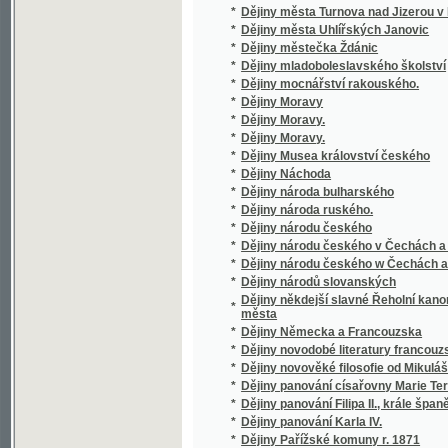
*
Dějiny panování Filipa II., krále španělského.
*
Dějiny panování Karla IV.
*
Dějiny Pařížské komuny r. 1871
*
Dějiny Polské Ostravy
*
Dějiny posvátného zpěvu staročeského od 15
*
Dějiny posvátného zpěvu staročeského.
*
Dějiny Ruska od prvních jeho počátkův až do
*
Dějiny ruské od nejstarších dob až do nejno
*
Dějiny řecké literatury doby klassické
*
Dějiny řeči a literatury československé.
*
Dějiny řeči a literatury československé.
*
Dějiny řeči a literatury francouzské a zákl
*
Dějiny saského vpádu do Čech (1631 - 1632
*
Dějiny sociálního hnutí v XIX. stol.
*
Dějiny spolku mlynářských v Praze
*
Dějiny středověké
*
Dějiny středověkého umění v Čechách.
*
Dějiny střeleckého sboru v Brandýse nad 
*
Dějiny svatých apoštolů slovanských Cyrill
*
Dějiny svépomocných záložen českých
*
Dějiny Těšínska
*
Dějiny vědy národohospodářské
*
Dějiny vědy politické se zřetelem k mravově
*
Dějiny všeobecné a rakouské v přehledu s
*
Dějiny vzdělanosti v Anglii
*
Dějiny wzdělanosti w Ewropě od pádu říše 
*
Dějiny Záložny Čáslavské
*
Dekameron