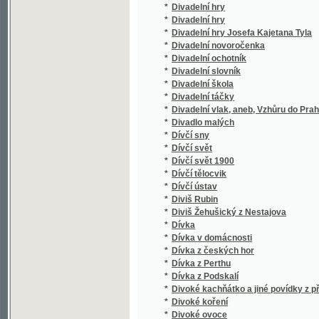
*
Dobročinnost přinássj Auroky
*
Dobroděj
*
Dobrodinci lidstva
*
Dobrodinci lidstva
*
Dobrodruzi
*
Dobrodružné příhody na honbách, na cestác
*
Dobrodružství cvrčka houslisty
*
Dobrodružství českého lovce v Americe
*
Dobrodružství na Palavanu
*
Dobrodružství Sylvestrovy noci
*
Dobrodružství tří Rusův a tří Angličanův v ji
*
Dobrodružství v Africe
*
Dobrodružství v Indii
*
Dobroslaw, aneb, Rozličné spisy povčugjcý
*
Dobrota Božj, má vtěcha a má důwěra
*
Dobrovolníci
*
Dobrowsky's Entwurf zu einem allgemeinen
*
Dobrowsky's Glagolitica
*
Dobrý Miroslaw a zlý Gětřich
*
Dobrý starosta - štěstí obce
*
Doby mládí doby štěstí
*
Doby radosti i žalu
*
Doby ze života svatého otce Pia IX.
*
Dobytčí lékařství
*
Dobytí Cařihradu od Turků roku 1453
*
Dobytí Granady, poslední arabské říše ve Š
*
Dobytí Plassansu