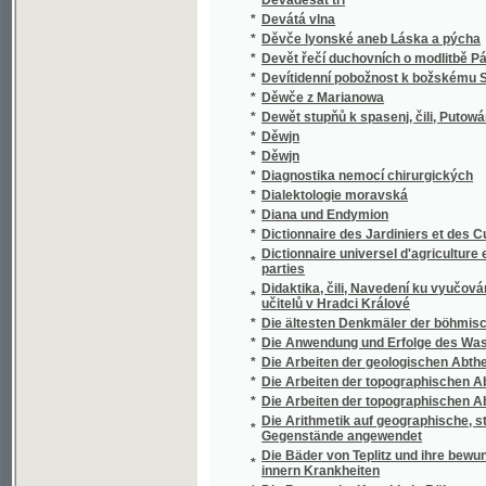
*
Die Ereignisse der Pfingstwoche des Jahre
*
Die erlauchten Herrn auf Nikolsburg
*
Die Ernährung der Pflanzen und die Statik 
Die Evangelien, Lekzionen und Episteln auf 
*
Leidensgeschichte unsers Heilandes, und 
*
Die fahrenden Komödianten
*
Die Feier der christkatholischen Festtage
*
Die Feier des Christenthums in heiligen Ge
*
Die Flechten der Umgebung von Deutschbr
*
Die Flussregulirung in Schlesien
*
Die Freunde
Die Gartenkunst oder ein auf vieljährige Erf
*
Küchen- und Blumengärten anzulegen. Nebst
Arzneien, in Gärten im Freien anzubauen sin
Die Gemüse - und Fruchtspeisenwärterin od
*
Gartengewächsen lange Zeit aufzuheben, vor
*
Die Geometrie in des Ebene und im Raume
*
Die Gesundbrunnen zu Marienbad
*
Die Gewerbefreiheit in Oesterreich
*
Die Gewerbfreiheit mit besonderer Rücksich
*
Die Gewissenhaften Menschen
*
Die Gränzen der Musik und Poesie
Die großherzoglich Toskana'sche Herrschaft
*
Hinsicht
*
Die Gründung Prags
*
Die Grundzüge der Physiologie und Patholog
*
Die Handschriften von Grünberg und Königi
Die Haus-Köchin, oder, Eine leichtfaßliche 
*