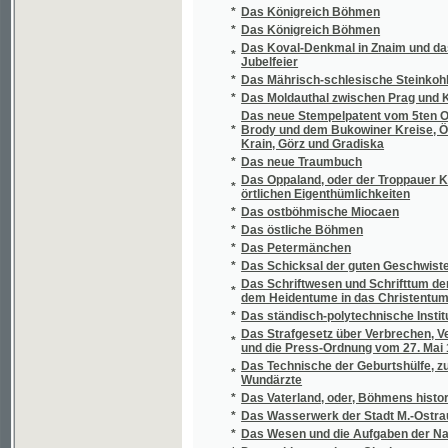
Krain, Görz und Gradiska
*
Das neue Traumbuch
Das Oppaland, oder der Troppauer Kreis, nac
*
örtlichen Eigenthümlichkeiten
*
Das ostböhmische Miocaen
*
Das östliche Böhmen
*
Das Petermänchen
*
Das Schicksal der guten Geschwister Agne
Das Schriftwesen und Schrifttum der böhmi
*
dem Heidentume in das Christentum
*
Das ständisch-polytechnische Institut zu Pr
Das Strafgesetz über Verbrechen, Vergehen
*
und die Press-Ordnung vom 27. Mai 1852 fü
Das Technische der Geburtshülfe, zum Gebr
*
Wundärzte
*
Das Vaterland, oder, Böhmens historischer 
*
Das Wasserwerk der Stadt M.-Ostrau
*
Das Wesen und die Aufgaben der Nationalö
*
Das wohltemperierte Clavier
*
Dcera císaře Josefa II., aneb, Kadeře králov
*
Dcera komediantčina
*
Dcera krále Chosroa
*
Dcera královská
*
Dcera kupce Žolobova
*
Dcera moře
*
Dcera Otakarova
*
Dcera otrokářova
*
Dcera šlechticova