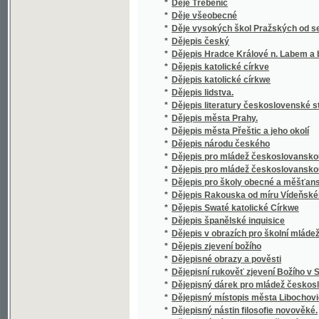
*
Dějepis Rakouska od míru Vídeňského roku
*
Dějepis Swaté katolické Církwe
*
Dějepis španělské inquisice
*
Dějepis v obrazích pro školní mládež v Čec
*
Dějepis zjevení božího
*
Dějepisné obrazy a pověsti
*
Dějepisní rukověť zjevení Božího v Starém 
*
Dějepisný dárek pro mládež českoslovansk
*
Dějepisný místopis města Libochovic nad Ohř
*
Dějepisný nástin filosofie novověké.
*
Dějepisný nástin filosofie řecké
*
Dějinné karaktery
*
Dějiny a místopis král. města Uh. Hradiště
*
Dějiny a paměti řemeslných cechů města Přer
*
Dějiny a popsání hradu Křivoklátu
Dějiny a slavnostní spis rak.-české řádové p
*
srpna konaného vysvěcení nemocnice mateřs
Jasnosti knížete Jana I. z Liechtenšteina a
*
Dějiny a vývin kladensko-buštěhradských d
*
Dějiny anglické
*
Dějiny c.k. vyššího gymnasia v Litomyšli
*
Dějiny církevního básnictví českého až do XVI
*
Dějiny církve Christovy pro vyšší gymnasia
*
Dějiny církve katolické pro střední školy
Dějiny církve katolické ve státech rakous
*
slavného panování císařovny Marie Terezie až
*
Dějiny církve křesťanské pro školy
*
Dějiny Čech a Moravy nové doby