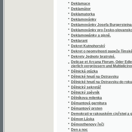
Denkbuch über die Anwesenheit Ihrer K.K. 
*
Jahre 1833
*
Denkschrift des böhmischen Gewerbvereins 
*
Denksteine
*
Denkwürdigkeiten aus dem Leben Alois Klar
Denkwürdigkeiten der Deutschen mit besond
*
und ihrere Umgegend
*
Denkwürdigkeiten der Stadt Falkenau an de
*
Denkwürdigkeiten der Stadt Falkenau an de
*
Dennice
*
Dennice, aneb, Noworočenka na rok 1825
Der 19. März 1816 gefeyert zu Leitmeritz b
*
seine Kathedralkirche
*
Der Anfang vom Ende
*
Der arithmetische Lehrmeister, oder, Samm
*
Der Aufstand der Castillianischen Städte ge
*
Der Badeort Teplitz-Schönau in Böhmen
*
Der Bänkelsänger
*
Der beseelte Schatten
Der binomische Lehrsatz, und als Folgerung
*
Logarithmen und Exponentialgrößen dienen 
*
Der Blumenstrauss
*
Der Böhme in Italien, oder, Die beiden Sta
*
Der Böhmerwald
*
Der Böhmerwald
Der Böhmische Rübezahl, das ist: Kurzweil
*
Berggeiste im Riesengebirge sollen begebe
*
Der Diamantstern
*
Der Dom zu Prag