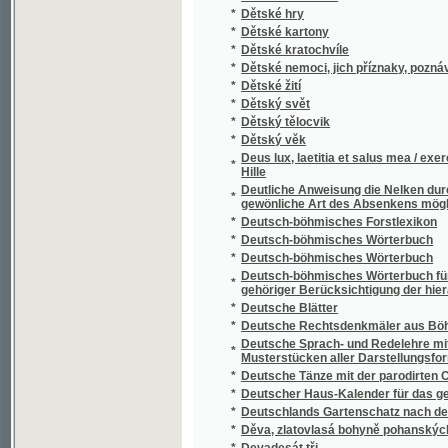
*
Die Anwendung und Erfolge des Wassers als
*
Die Arbeiten der geologischen Abtheilung
*
Die Arbeiten der topographischen Abtheilu
*
Die Arbeiten der topographischen Abtheilu
Die Arithmetik auf geographische, statisti
*
Gegenstände angewendet
Die Bäder von Teplitz und ihre bewunderung
*
innern Krankheiten
*
Die Bayersche Koechin in Böhmen
*
Die Bedeutung des Polnaer Verbrechens für
*
Die Belagerung Prags durch die Schweden, 
*
Die berühmte prager Karls-Brücke und ihre
*
Die Blumenrache
*
Die blutende Gestalt mit Dolch und Lampe, 
*
Die Böhmen in Ungarn
*
Die böhmischen Bäder
*
Die Burg Groß-Skal in Böhmen
*
Die Burg Lipnic bei Deutsch-Brod
*
Die Burg Schreckenstein in Geschichte und
Die drey Probleme der Rectification, der C
*
Kleinen, ohne die Annahmen des Archimedes,
gelöst ; zugleich als Probe einer gänzlich
*
Die echten lieder von den Nibelungen
*
Die Echtheit der Königinhofer Handschrift
*
Die Echtheit der Königinhofer Handschrift
*
Die Entdeckung von Amerika
*
Die Erben von Wollun
*
Die Erbschaft
*
Die Erbsünde