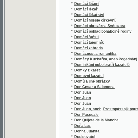
*
Dramatická díla Williama Shakespeara
*
Dramatická škola
*
Dramatické silhouetty
*
Dráteníček
*
Drátenjk
*
Drittes Sprachbuch
*
Drkolenské zbytky staročeských her dramati
*
Drobeček
*
Drobné črty a povídky vojenské
*
Drobné klepy.
*
Drobné novelly
*
Drobné povídky
*
Drobné povídky a kresby
*
Drobné povídky a obrázky
*
Drobné povídky dějepisné
*
Drobné povídky pro dospělejší mládež
*
Drobné povídky.
*
Drobné powídky.
*
Drobné práce Svetozara Hurbana-Vajanské
*
Drobné příhody
*
Drobné příspěvky k českému listáři
*
Drobné příspěvky literárně historické.
*
Drobné verše
*
Drobné zkázky
*
Drobnější Básně
*
Drobnější kroniky a zprávy k dějinám česk
*
Drobnější povídky historické