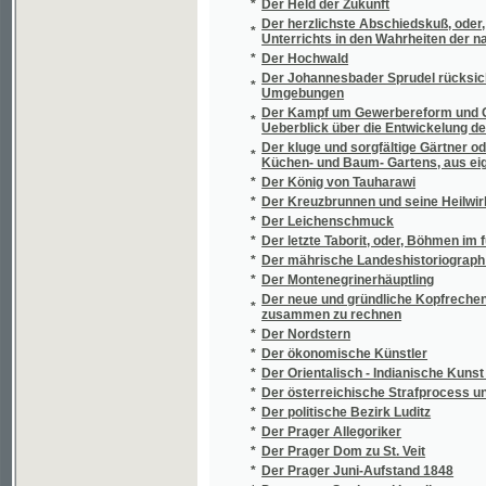
*
Der tausendjährige Kalender
*
Der treue Führer der zarten Jugend durch 
Der treue Führer in der Böhmisch Sächsisch
*
bis Dresden
Der treue Führer zur Böhmisch-Sächsischen 
*
durch die schönsten Parthien der östliche
*
Der Ungar
*
Der Veilchen-Straus
*
Der Verein zur Ermunterung des Gewerbsge
*
Der Verwiesene
Der Wintergärtner oder Anweisung die bel
*
Treibhäuser und Mistbeete, in Zimmern , Kel
Garten vorzubereiten / nach eigenen Erfahrun
Der Wintergärtner oder Anweisung die bel
*
Treibhäuser und Mistbeete, in Zimmern, Kell
vorzubereiten / nach eigenen Erfahrungen bea
Der Wintergärtner, oder, Anweisung die be
*
Treibhäuser und Mistbeete, in Zimmern, Kell
Garten vorzubereiten / nach eigenen Erfahrun
*
Der wohl unterrichtende Gärtner
Der wol-bestellete Garten - Bau oder Gründl
*
wol anzulegen
Des Schicksals Zorn und Versöhnung, oder, 
*
Riesenberges bei Ossegg, ihre Ritter, Frau
*
Des Spielers Sünde und der Hölle Lohn
*
Desatero Kázanj o swatém pokánj
*
Desatero knih Historie církevní od Evsebia 
*
Description des principaux parcs et Jardins
Deset let hasičského spolčování v královst
*
od roku 1885 do roku 1888