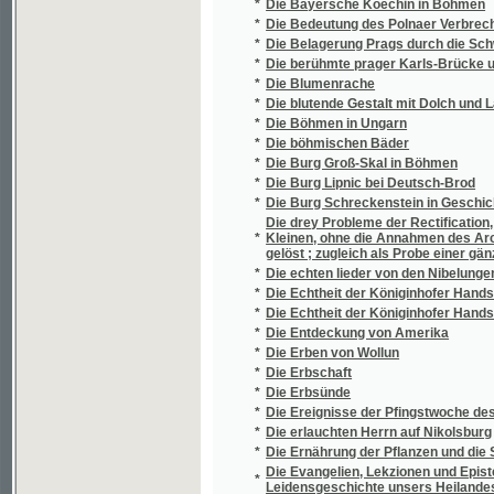
schmackhafteste Art die Fleisch- und Fast
Die heilige Schrift des neuen Testamentes
*
Anwendungen für Prediger, Katecheten, Haus
*
Die Helden von Jerusalem, Rhodos und Mal
*
Die Herrnburg Buchlau im gesegneten Marc
*
Die Herrschaft Türmitz
*
Die Hochwasser-Katastrophe im Riesengebirg
*
Die Höllenbraut, oder, Die gespenstigen Räc
*
Die Höllenmaschine
*
Die Homöopathie gegenüber den anderen H
*
Die Hruschauer Holzkirche
*
Die chemische Beschaffenheit der fliess
*
Die Idiotenanstalt des Sct. Anna-Frauen-Ve
*
Die Juden und Judengemeinde Bratislava i
*
Die Juden und Judengemeinden Böhmens in
*
Die Juden und Judengemeinden Mährens in
*
Die kaiserl. königl. österreichische Armee s
Die Kanzlei der böhmischen Könige Přemysl O
*
hervorgegangenen Formelbücher
*
Die Karlsbrücke in Prag
*
Die Karolinische Zeit, oder, Der äußere Zusta
*
Die Kartoffeln
Die Kirche des heiligen Apollinar Bischof u
*
genannt
*
Die Kirchengeschichte Böhmens
*
Die Knechtschaft in Böhmen
*
Die Königinhofer Handschrift als eine Fäls
*
Die königl. böhm. Gesellschaft der Wissens