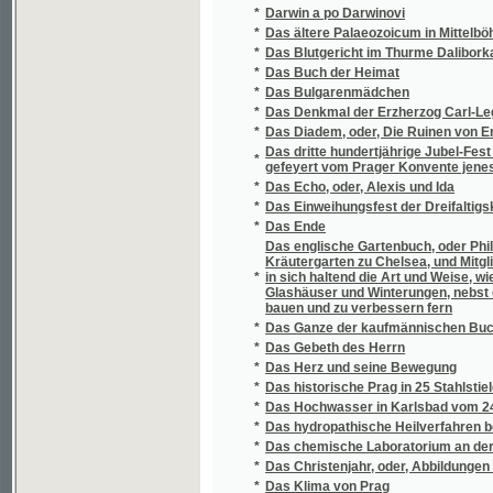
*
Das Denkmal der Erzherzog Carl-Legion im 
*
Das Diadem, oder, Die Ruinen von Engelhau
Das dritte hundertjährige Jubel-Fest von der
*
gefeyert vom Prager Konvente jenes geist
*
Das Echo, oder, Alexis und Ida
*
Das Einweihungsfest der Dreifaltigskeits-
*
Das Ende
Das englische Gartenbuch, oder Philipp Mil
Kräutergarten zu Chelsea, und Mitgliedes de
*
in sich haltend die Art und Weise, wie sowo
Glashäuser und Winterungen, nebst dem Wein
bauen und zu verbessern fern
*
Das Ganze der kaufmännischen Buchhaltun
*
Das Gebeth des Herrn
*
Das Herz und seine Bewegung
*
Das historische Prag in 25 Stahlstielen
*
Das Hochwasser in Karlsbad vom 24. Nove
*
Das hydropathische Heilverfahren bei der 
*
Das chemische Laboratorium an der k.k. Uni
*
Das Christenjahr, oder, Abbildungen und Leg
*
Das Klima von Prag
*
Das Königreich Böhmen
*
Das Königreich Böhmen
Das Koval-Denkmal in Znaim und das k.k. 10. 
*
Jubelfeier
*
Das Mährisch-schlesische Steinkohlen-Revi
*
Das Moldauthal zwischen Prag und Kralup
Das neue Stempelpatent vom 5ten Oktober 1
*
Brody und dem Bukowiner Kreise, Österreich