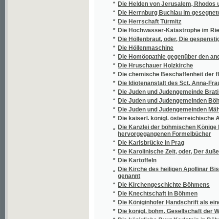
*
Die Myxomyceten Böhmens
*
Die Narrenburg
*
Die nationalökonomische Bedeutung der Af
*
Die Neue Jurisdictionsnorm und Civilproce
*
Die neuen consessionellen Gesetze
*
Die Opfer des religiösen Fanatismus
*
Die Orientierungslehre
*
Die Pilger der Wildniß
*
Die Potamogeta Böhmens
*
Die Primatoren der kön. Altstadt Prag
*
Die Psychologie der hegelschen Schule
*
Die Residenz der Gesellschaft Jesu und der
*
Die Rheider Burg
*
Die Ritter des Aarhorstes, oder, Die Mühle 
*
Die Rosenkreuzer in Wien
*
Die Schachspieler, eine Allegorie
Die Schlacht von Königgrätz zum zehnjähr
*
einschläglichen Literatur
*
Die Schlesischen Staatspfaffen
*
Die Schreckenstage von Karwin
*
Die slawische Liturgie in Böhmen und die a
*
Die Sonntags-Evangelia von Nicolaus Herm
*
Die Sonntagsschule
*
Die Staaten Europa´s
*
Die Staaten Europa's
*
Die Staaten Europa's
*
Die Staaten Europa's in kurzer statistischer
Die Stadt Egerer Mineral-Wässer und der Eis