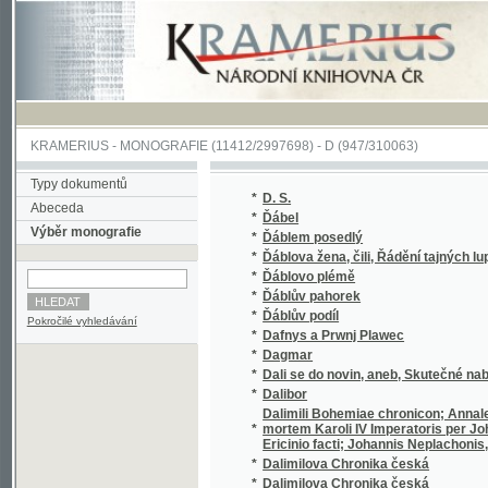
KRAMERIUS
-
MONOGRAFIE
(11412/2997698) -
D (947/310063)
Typy dokumentů
*
D. S.
Abeceda
*
Ďábel
Výběr monografie
*
Ďáblem posedlý
*
Ďáblova žena, čili, Řádění tajných lupičů a v
*
Ďáblovo plémě
*
Ďáblův pahorek
*
Ďáblův podíl
Pokročilé vyhledávání
*
Dafnys a Prwnj Plawec
*
Dagmar
*
Dali se do novin, aneb, Skutečné nabídnutí k
*
Dalibor
Dalimili Bohemiae chronicon; Annales Heinri
*
mortem Karoli IV Imperatoris per Johanne
Ericinio facti; Johannis Neplachonis, abbat
*
Dalimilova Chronika česká
*
Dalimilova Chronika česká
*
Dáma s kameliemi
*
Dáma skřítek