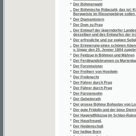
Der kluge und sorgfältige Gärtner oder nütz
*
Küchen- und Baum- Gartens, aus eigener E
*
Der König von Tauharawi
*
Der Kreuzbrunnen und seine Heilwirkungen
*
Der Leichenschmuck
*
Der letzte Taborit, oder, Böhmen im funfzeh
*
Der mährische Landeshistoriograph Dr. Beda
*
Der Montenegrinerhäuptling
Der neue und gründliche Kopfrechenmeister,
*
zusammen zu rechnen
*
Der Nordstern
*
Der ökonomische Künstler
*
Der Orientalisch - Indianische Kunst - und Lu
*
Der österreichische Strafprocess unter Be
*
Der politische Bezirk Luditz
*
Der Prager Allegoriker
*
Der Prager Dom zu St. Veit
*
Der Prager Juni-Aufstand 1848
*
Der prager Stadt- und Landbote
*
Der Rakonitzer Kreis im Königreich Böhme
*
Der Rathgeber in allen Militär - Angelegenhe
*
Der Rebel von Chlum
*
Der Rigveda, oder, Die heiligen Hymnen de
*
Der Sieg des Glaubens
*
Der Slawismus in Böhmen
*
Der Sorgfältige Haushalter oder Gründliche
*
Der steinerne Burggraf in Elbogen
*
Der Sträfling von Venedig, oder, Der Brief d