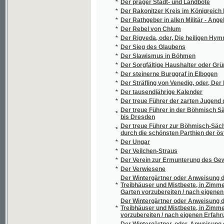
*
Deset let proti proudu 1886-1896
*
Deset let uprostřed věčného ledu
*
Deslaw a Milorda
*
Determinanty a vyšší rovnice
*
Děti chudé vdovy
Děti jiných rodičů, aneb, Zábavné vypravován
*
Batul, dokud byli pod dozorem své tetičky
*
Děti kapitána Granta
*
Děti Lásky
*
Děti lásky
*
Děti soumraku
*
Dětská zahrádka
*
Dětská zahrádka
*
Dětské hry
*
Dětské kartony
*
Dětské kratochvíle
*
Dětské nemoci, jich příznaky, poznávání a lé
*
Dětské žití
*
Dětský svět
*
Dětský tělocvik
*
Dětský věk
Deus lux, laetitia et salus mea / exercitia 
*
Hille
Deutliche Anweisung die Nelken durch Schnit
*
gewönliche Art des Absenkens möglich ge
*
Deutsch-böhmisches Forstlexikon
*
Deutsch-böhmisches Wörterbuch
*
Deutsch-böhmisches Wörterbuch