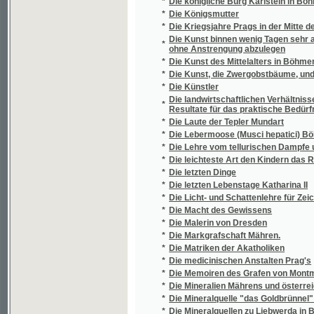
*
entfernt vom Curorte, in Anwendung komm
*
Die Stadtrechte von Brünn aus dem XIII. u. X
*
Die Steinkohlen-Becken in der Umgebung v
*
Die Stellung der Slowaken in Ungarn
*
Die Sturmvögel der Revolution in Österreic
*
Die südafrikanische Vogelwelt
*
Die Südafrikanischen Salzseen
*
Die Süsswasserbryozoen Böhmens
*
Die Taboriten vor Brünn
*
Die Tempelherren in Mähren
*
Die tertiaeren Land- und Süsswasser-Conc
*
Die Töchter des Freischulzen
*
Die Umgebungen Prags
*
Die Vestalinnen
*
Die Weihe eines Gotteshauses in der kathol
*
Die Wiener Oktober-Revolution
*
Die wichtigsten Lehren des nützlichen Gart
*
Die Wilhelmshöhe bei Teplitz und ihre Umg
Die Witkowitzer Bergbau- und Eisenhütteng
*
Eisensteinbergbaue u. die Witkowitzer Stei
*
Die Wrschowetze
*
Die Zauberflöte
*
Die Zeit der luxemburgischen Kaiser
*
Die zur Leitung der Gefällsangelegenheiten 
Die zweite große Weltenkraft nebst Ideen ü
*
Andeutungen zu einer Theorie der Tangential
*
Dichtungen
*
Díla básnická Jana Kollára we dwau djljch