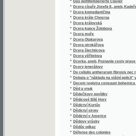
*
Dcera věřitelova
*
Dcerka, aneb, Poznanie cesty prave k spase
*
Dcery jenerálovy
*
De cellulis antherarum fibrosis nec non de
*
Debata o "nákladu na státní policii" v rak
*
Decem registra censuum bohemica compilat
*
Děd a vnuk
*
Dědečkovy povídky
*
Dědicové Bílé Hory
*
Dědictví Kurtův
*
Dědictví siroty
*
Dědictví v Americe
*
Dědovy vrásky
*
Dědův odkaz
*
Défense des colonies
*
Definitivní konstrukce financí samosprávn
*
Děge Husitů s zwláštnjm zhledem na Jana Ži
*
Děgepis klásstera Worssulinského na Horá
*
Děginy České w kamenopisně wywedených o
Děginy České w kamenopisně wywedených 
*
Pražské
*
Děgopis ze žiwobytj Papeže Pia Sedmého
*
Děje Čech a Moravy za Ferdinanda III. až do 
*
Děje gymnasia klatovského
*
Děje i paměti Brandejsa nad Orlicí
*
Děje Král. České Společnosti Náuk
*
Děje Králowstwí Českého
*
Děje města Čáslavě