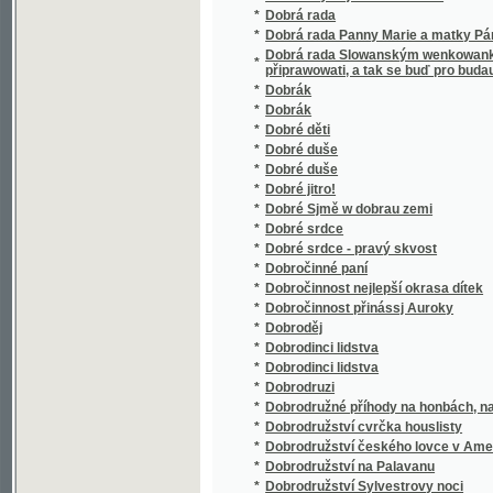
*
Domácí čítanka
*
Domácí drak
*
Domácí hospodyně
Domácí kuchařka aneb, snadno pochopitelné
*
nejchutnějším způsobem waří, pečou a zadě
*
Domácí léčení
*
Domácí lékař
*
Domácí lékařství
*
Domácí Missie církevní.
*
Domácí obrazárna Světozora
*
Domácí poklad bohabojné rodiny
*
Domácí štěstí
*
Domácí tajemník
*
Domácí zahrada
*
Domácnost a romantika
*
Domácý Kuchařka, aneb Pogednánj o masyt
*
Dominikáni nebo bratří kazatelé
*
Domky z karet
*
Domovní kazatel
*
Domů a jiné obrázky
*
Don Cesar a Salomena
*
Don Juan
*
Don Juan
*
Don Juan
*
Don Juan, aneb, Prostopássnjk potrestaný
*
Don Pasquale
*
Don Quijote de la Mancha