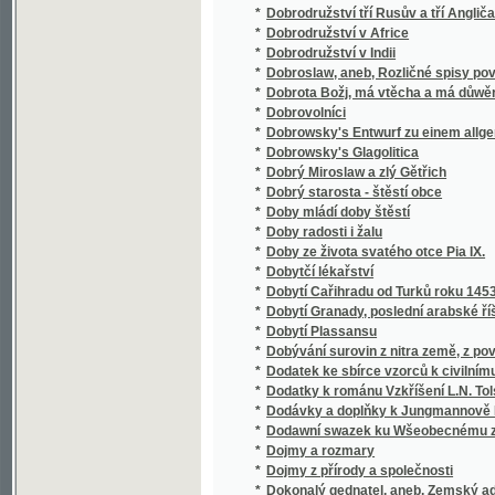
*
Doňa Luz
*
Donna Juanita
*
Dopisovatel
*
Dopisy
*
Dopisy české šlechtičny z polovice 17. stole
*
Dopisy Smetanovy
*
Dopravní politika
*
Dosavadní zařízení k zabezpečení vozby vla
*
Dosia
Doslow na místě předmluwy k Radhostu, čili 
*
krásowědy, historie a politiky
Dr. Albín Bráf : řeč, kterou ve slavnostní 
*
února 1911, u příležitosti šedesátých naroze
*
Dr. Ant. Gindelyho Dějepis všeobecný pro niž
*
Dr. Antonín Dvořák a jeho Stabat mater
*
Dr. Antonín Randa
*
Dr. Bernard Bolzano's Erbauungsreden an 
*
Dr. Bernard Bolzano's Paradoxien des Unen
*
Dr. E. Holub's österreichisch-ungarische Af
*
Dr. Gind. Felixa Paulického Domácj Lékař, a
*
Dr. Holub's Ausstellung
*
Dr. Jos. K. Chmelenského Vybrané spisy.
*
Dr. Josefa Pažouta Fysika pro vyšší dívčí šk
*
Dr. Martina Knauera Stoletý Kalendář pro 19. 
*
Dr. Piccolo
*
Dra A. Pokorného názorný nerostopis
*
Dra A. Pokorného názorný přírodopis všech tř
*
Dra Al. Pokorného Názorný přírodopis živoč