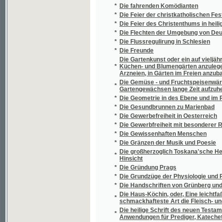
*
Die königliche Burg Karlstein in Böhmen
*
Die Königsmutter
*
Die Kriegsjahre Prags in der Mitte des vori
Die Kunst binnen wenig Tagen sehr auffalle
*
ohne Anstrengung abzulegen
*
Die Kunst des Mittelalters in Böhmen
*
Die Kunst, die Zwergobstbäume, und unter 
*
Die Künstler
Die landwirtschaftlichen Verhältnisse in ue
*
Resultate für das praktische Bedürfniß
*
Die Laute der Tepler Mundart
*
Die Lebermoose (Musci hepatici) Böhmens
*
Die Lehre vom tellurischen Dampfe und von
*
Die leichteste Art den Kindern das Rechnen
*
Die letzten Dinge
*
Die letzten Lebenstage Katharina II
*
Die Licht- und Schattenlehre für Zeichner u
*
Die Macht des Gewissens
*
Die Malerin von Dresden
*
Die Markgrafschaft Mähren.
*
Die Matriken der Akatholiken
*
Die medicinischen Anstalten Prag's
*
Die Memoiren des Grafen von Montmorency
*
Die Mineralien Mährens und österreichisch
*
Die Mineralquelle "das Goldbrünnel" auf de
*
Die Mineralquellen zu Liebwerda in Böhmen
*
Die mittelböhmische Steinkohlenablagerung
*
Die Mörder Wallensteins