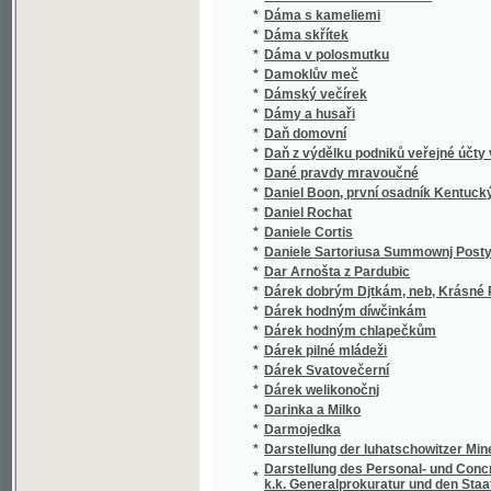
*
Dáma v polosmutku
*
Damoklův meč
*
Dámský večírek
*
Dámy a husaři
*
Daň domovní
*
Daň z výdělku podniků veřejné účty vydávat
*
Dané pravdy mravoučné
*
Daniel Boon, první osadník Kentucký
*
Daniel Rochat
*
Daniele Cortis
*
Daniele Sartoriusa Summownj Postylla .
*
Dar Arnošta z Pardubic
*
Dárek dobrým Djtkám, neb, Krásné Powjdač
*
Dárek hodným díwčinkám
*
Dárek hodným chlapečkům
*
Dárek pilné mládeži
*
Dárek Svatovečerní
*
Dárek welikonočnj
*
Darinka a Milko
*
Darmojedka
*
Darstellung der luhatschowitzer Mineralquell
Darstellung des Personal- und Concretal-St
*
k.k. Generalprokuratur und den Staatsanwal
*
Darwin a po Darwinovi
*
Das ältere Palaeozoicum in Mittelböhmen
*
Das Blutgericht im Thurme Daliborka am Hr
*
Das Buch der Heimat
*
Das Bulgarenmädchen