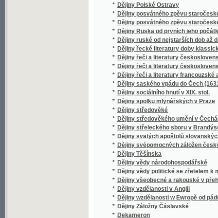
*
Deklamace
*
Deklamátor
*
Deklamatorka
*
Deklamovánky
*
Deklamovánky Josefa Burgersteina.
*
Deklamovánky pro česko-slovanskou mlád
*
Deklamowánky a pjsně.
*
Deklarant
*
Dekret Kutnohorský
*
Dekret o neomylnosti papeže římského a je
*
Dekrety Jednoty bratrské.
Delicae et Arcana Florum, Oder Edles Kleinod
*
zierlich vergrössern und Multipliciren / au
*
Dělnická otázka
*
Dělnické hnutí na Ostravsku
*
Dělnické hnutí na Ostravsku do roku 1900
*
Dělnický sekretář
*
Dělnický zpěvník
*
Dělníkova milenka
*
Démantová garnitura
*
Démantový prsten
*
Demokrati w rakouském cjsřstwj a gegich g
*
Démon Láska
*
Démosthenovy řeči
*
Den a noc
*
Den Svatého Rufa
*
Den štěstí