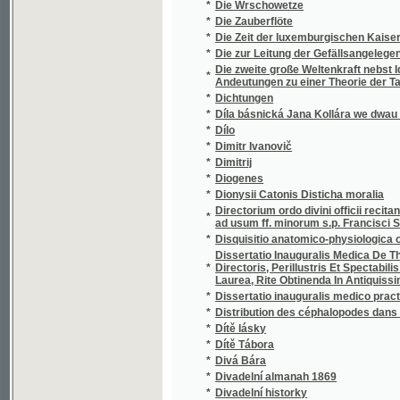
*
Djwčj bog
*
Dle přírody
*
Dnešní stav úrazových pojišťoven dělnický
*
Dni a noci
*
Do Kartouz
*
Do Kartouz
*
Do proudu žití
*
Do šesti neděl
*
Do wsseho se plete
*
Doba a její lidé
*
Doba poroby a vzkříšení
*
Doba úpadku a vzkříšení národní literatury
*
Dobrá Frydoljna a zlá Dorota
*
Dobrá rada
*
Dobrá rada Panny Marie a matky Pána a Spa
Dobrá rada Slowanským wenkowankám, aneb 
*
připrawowati, a tak se buď pro budaucj swa
*
Dobrák
*
Dobrák
*
Dobré děti
*
Dobré duše
*
Dobré duše
*
Dobré jitro!
*
Dobré Sjmě w dobrau zemi
*
Dobré srdce
*
Dobré srdce - pravý skvost
*
Dobročinné paní
*
Dobročinnost nejlepší okrasa dítek