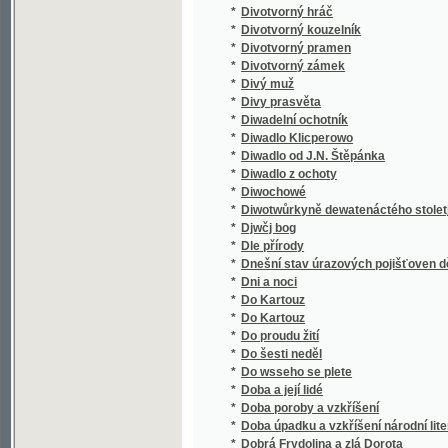
*
Dobývání surovin z nitra země, z povrchu a 
*
Dodatek ke sbírce vzorců k civilnímu řádu
*
Dodatky k románu Vzkříšení L.N. Tolstého
*
Dodávky a doplňky k Jungmannově Historii l
*
Dodawní swazek ku Wšeobecnému zeměpisu od
*
Dojmy a rozmary
*
Dojmy z přírody a společnosti
*
Dokonalý gednatel, aneb, Zemský adwokát ..
*
Dokonalý sekretář
*
Dokonalý sekretář
*
Dokonalý žák aneb gak by žák w domácnosti
*
Doktor Faust mladší
*
Doktor chebský
*
Doktor Jan Faust, swětoznámý čarodějník
*
Doktor Johánek
*
Doktor Kalous
*
Doktor Matějíček
*
Doktor Paprika
*
Doktor Pascal
*
Doktora Martina Luthera Malý katechismus
*
Doma
*
Doma
*
Doma
*
Doma i jinde
*
Doma i na sluníčku
*
Doma i v cizině
*
Doma i za mořem
*
Domácí cvrček