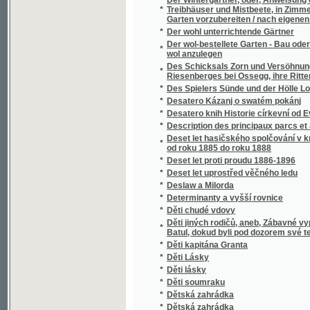
Deutsch-böhmisches Wörterbuch für Wirtscha
*
gehöriger Berücksichtigung der hierauf B
*
Deutsche Blätter
*
Deutsche Rechtsdenkmäler aus Böhmen u
Deutsche Sprach- und Redelehre mit gramm
*
Musterstücken aller Darstellungsformen
*
Deutsche Tänze mit der parodirten Cavatine a
*
Deutscher Haus-Kalender für das gemeine 
*
Deutschlands Gartenschatz nach der Grund
*
Děva, zlatovlasá bohyně pohanských Slova
*
Devadesát tři
*
Devátá vlna
*
Děvče lyonské aneb Láska a pýcha
*
Devět řečí duchovních o modlitbě Páně
*
Devítidenní pobožnost k božskému Srdci Pá
*
Děwče z Marianowa
*
Dewět stupňů k spasenj, čili, Putowánj za 
*
Děwjn
*
Děwjn
*
Diagnostika nemocí chirurgických
*
Dialektologie moravská
*
Diana und Endymion
*
Dictionnaire des Jardiniers et des Cultivate
Dictionnaire universel d'agriculture et de j
*
parties
Didaktika, čili, Navedení ku vyučování škol
*
učitelů v Hradci Králové
*
Die ältesten Denkmäler der böhmischen Sp