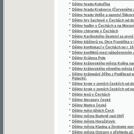
*
Dějiny měst jižních Čech
*
Dějiny města Budyně nad Ohří
*
Dějiny města Horažďovic
*
Dějiny města Kladna a životopis povzbuditel
*
Dějiny města Ostravy v přehledu až do r. 18
*
Dějiny města Turnova nad Jizerou v Bolesla
*
Dějiny města Uhlířských Janovic
*
Dějiny městečka Ždánic
*
Dějiny mladoboleslavského školství
*
Dějiny mocnářství rakouského.
*
Dějiny Moravy
*
Dějiny Moravy.
*
Dějiny Moravy.
*
Dějiny Musea království českého
*
Dějiny Náchoda
*
Dějiny národa bulharského
*
Dějiny národa ruského.
*
Dějiny národu českého
*
Dějiny národu českého v Čechách a v Mora
*
Dějiny národu českého w Čechách a w Mora
*
Dějiny národů slovanských
Dějiny někdejší slavné Řeholní kanonie sva
*
města
*
Dějiny Německa a Francouzska
*
Dějiny novodobé literatury francouzské.
*
Dějiny novověké filosofie od Mikuláše Cusa
*
Dějiny panování císařovny Marie Teresie