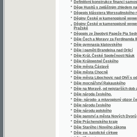
*
Děje města Chocně
*
Děje města Libochovic nad Ohří s odvolání
*
Děje mocnářství Rakauského
*
Děje na Moravě, od nejstarších dob až do ne
*
Děje národa českého.
*
Děje- národo- a mluvopisný obzor českoslo
*
Děje národu českého
*
Děje národu polského
*
Děje panství a města Nových Dvorů
*
Děje Práchenského kraje
*
Děje Starého i Nového zákona
*
Děje sw. katolické církwe
*
Děje Třebenic
*
Děje všeobecné
*
Děje vysokých škol Pražských od secessí c
*
Dějepis český
*
Dějepis Hradce Králové n. Labem a biskups
*
Dějepis katolické církve
*
Dějepis katolické církwe
*
Dějepis lidstva.
*
Dějepis literatury československé staré a s
*
Dějepis města Prahy.
*
Dějepis města Přeštic a jeho okolí
*
Dějepis národu českého
*
Dějepis pro mládež českoslovanskou na ob
*
Dějepis pro mládež českoslovanskou na šk
*
Dějepis pro školy obecné a měšťanské