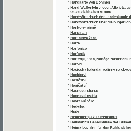
*
Hankowy pjsně
*
Hanuman
*
Harantova žena
*
Harfa
*
Harfenice
*
Harfeník
*
Harfenjk, aneb, Naděge zahanbenu býti nedo
*
Harold
*
Hasičský kalendář rodinný na obyčejný rok
*
Hasičství
*
Hasičství
*
Hasičství
*
Hasnoucí slunce
*
Hasnoucí světla
*
Havranní péro
*
Hedvika.
*
Hedy
*
Heidelbergský katechismus
*
Heilmann's Geheimnisse der Blumenwelt, od
*
Heimatbüchlein für das Kuhländchen
*
Heimath und Ferne
*
Heimatkunde der Markgrafschaft Mähren
Heimatskunde des politischen Bezirkes Kom
*
umfassend
*
Heimatskunde des Politischen Bezirkes Kr
*
Heimatskunde des politischen Bezirkes Tepl
*
Heinrich Cotta's Hülfstafeln für Forstwirthe
*
Heinrich der Förstersohn und seine Familie