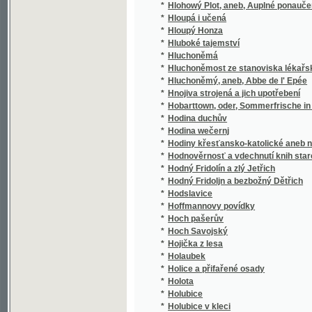
*
Hoch pašerův
*
Hoch Savojský
*
Hojička z lesa
*
Holaubek
*
Holice a přifařené osady
*
Holota
*
Holubice
*
Holubice v kleci
*
Holubička, aneb, Bůh často neynepatrněgssj
*
Holzschnitte
*
Homérova Batrachomyomachie, čili, Žab a 
*
Homérova Iliada
*
Homérova Ilias
*
Homérovský slovník řeckočeský
*
Homerowa Iliada
*
Homérowa Iliada
*
Homérowa Odyssea
*
Homiletická kázání na nedělní evangelia cír
*
Homiletické řeči na neděle a swátky celého 
Homilie, aneb, Wyučowánj lidu křesťanského
*
neděle a slawnosti Páně
*
Honorata z Wiśniowských Zapová
*
Honza v zakletém zámku
*
Hopsa! Hejsa! Vždylíp!
*
Hora Kalwárská, aneb, Gežjsse Krista přežal
*
Hora Kutná a její okolí
*
Hora Olivetská u Štramberka na panství No
*
Hora Sinai