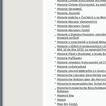
*
Historie Pánů z Bozkowic a hradu Bozkowa
*
Historie Pařížanky
*
Historie rewoluce francouzské od 1789-181
*
Historie vyšehradská
*
Historie zjevení biblického co úvod v starý 
*
Historische Literatur-Geschichte von Mähre
*
Historische Notizen über die Herrschaft Be
*
Historisch-geographischer Schul-Atlas
Historisch-malerische Beschreibung des Eins
*
Böhmen
*
Hladová léta
*
Hlahol
*
Hlas ljry české.
*
Hlas wděčnosti
*
Hlas wolagjcjho
*
Hlas wolagjcý k Sedlákům, o přednostech a
*
Hlas z Karloteyna
*
Hlasatel povětrnosti
*
Hlasatel slowa Božjho we swátek, neb, Celo
*
Hlasité čtení
*
Hláskosloví jazyka českého
*
Hlasowé o potřebě jednoty spisowného jazy
*
Hlasy a ohlasy
*
Hlasy nebeské
*
Hlasy o jednotě slovanské
*
Hlasy Slovákův
Hlasy wlastenců při radostném wjtánj GG. C
*
dne čtwrtého řjgna 1835