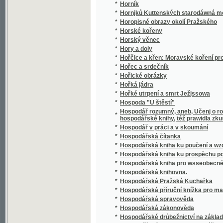
*
Hospodářská zákonověda
*
Hospodářské drůbežnictví na základě našic
*
Hospodářské letopisy a kalendář se zázna
*
Hospodářské ovocnářství
*
Hospodářské soustavy
*
Hospodářské úkoly moderního města
*
Hospodářsko-živnostenská pokladna
*
Hospodářský katechismus, čili, Krátká náu
*
Hospodářský klíč
*
Hospodářský živočichopis
Hospodářství ve státních podnicích : předn
*
1924 v Praze
*
Hospodářství vlastenské
*
Hospodyně našeho věku
*
Hostinný dům
*
Hovory olympské
*
Hrabata Chotkové z Chotkova a Vojnína
*
Hrabě a medvědář
*
Hrabě Beňowský
*
Hrabě Egmont a spanilá Klárka, aneb, Hrůzy 
*
Hrabě Felsenburg, aneb, Wyswoboditel dwan
*
Hrabě Monte-Kristo
*
Hrabě Polgočow, anebo, Wypowězenec z wla
*
Hrabě Rožmberk
*
Hrabě Rožmberk
*
Hrabě Rudolf
*
Hrabě Špork