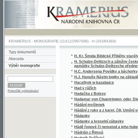
KRAMERIUS
-
MONOGRAFIE
(11412/2997698) -
H (343/84369)
Typy dokumentů
*
H. Kr. Šmida Biblické Přjběhy starého y now
Abeceda
H. Schulze-Delitzsch a záložny české : řeč
*
Výběr monografie
památky Schulze-Delitzsche přednesl Albin 
*
H.C. Andersena Povídky a báchorky
*
H.J. Hanuše Nástin logiky na základě meta
*
Hacafjrek w kazabaice
*
Had v růžích
Pokročilé vyhledávání
*
Hadačka z Boissy
*
Hadamar von Chuenringen, oder, Die Gründun
*
Hádání myšlenek
*
Hádání z ruky a z karet, čili, Umění věštiti 
*
Hádanky
*
Hádanky a kreselní zábavky
*
Hádě řepové či nematod a jeho hubení na ve
*
Hádrián z Řjmsů
*
Hadrník Pařížský
*
Hâfiz
*
Hagada, čili, Modlitby pro první dva večery 