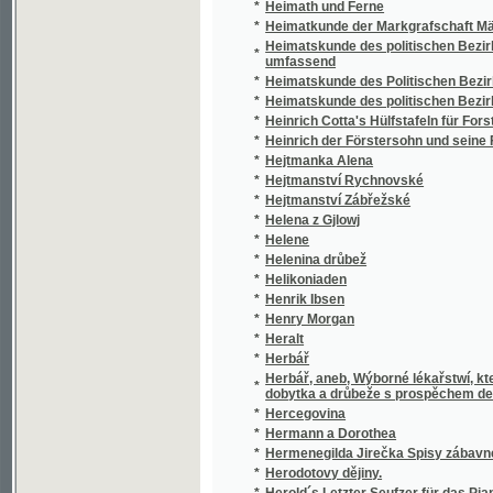
*
Hejtmanka Alena
*
Hejtmanství Rychnovské
*
Hejtmanství Zábřežské
*
Helena z Gjlowj
*
Helene
*
Helenina drůbež
*
Helikoniaden
*
Henrik Ibsen
*
Henry Morgan
*
Heralt
*
Herbář
Herbář, aneb, Wýborné lékařstwí, které zno
*
dobytka a drůbeže s prospěchem denně zko
*
Hercegovina
*
Hermann a Dorothea
*
Hermenegilda Jirečka Spisy zábavné a rozp
*
Herodotovy dějiny.
*
Herold´s Letzter Seufzer für das Piano Forte
*
Herzblut
*
Herzenswandlungen
*
Heřman z Heřmanowa a diwotworný meč, čili
*
Heřmanův Městec a okolí
*
Hierarchie a aristokracie, aneb, Působení Je
*
Hilarion
*
Hirlanda, králowna Bretaňská, aneb, Wítězst
*
Hirlanda, Vévodkyně z Bretaně, aneb, Tak vít
*
Histologie a mikroskopická anatomie