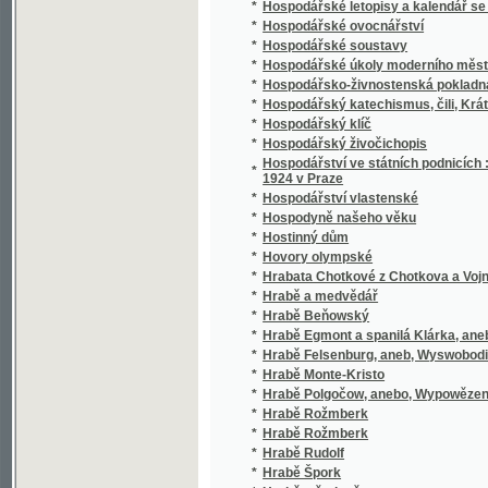
*
Hrabě v šatlavě
*
Hrabě z Beňovských
*
Hrabě z Monte-Christa.
*
Hraběcí sirotek
*
Hraběnka Dubarry
*
Hráč
*
Hrad
*
Hrad Bezděz
*
Hrad Bezděz v Boleslavště
*
Hrad Helštýn na Moravě
*
Hrad Hora Hwězdná (Sternberg) ginák Strmel
*
Hrad Lichnice v Čáslavsku
*
Hrad Lipnice
*
Hrad na Podlesí
*
Hrad Rábí
*
Hrad Radyně
*
Hrad Vorlík
*
Hradčanské povídky
*
Hradecký rukopis
*
Hradiště hory Tábor jako pevnosť v minulost
*
Hrady Žebrák a Točník
*
Hrady, zámky a tvrze království Českého
*
Hrbatý
*
Hrdina naší doby
*
Hrdinka románu
*
Hrdinové jiného světa
*
Hrdoslavská kronika
*
Hrdost a láska, anebo, Práce nese požehnán