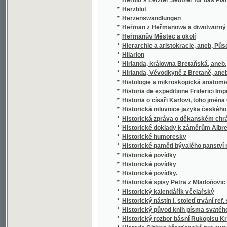
*
Historia de expeditione Friderici Imperatoris
*
Historia o císaři Karlovi, toho jména Čtvrté
*
Historická mluvnice jazyka českého
*
Historická zpráva o děkanském chrámu Páně,
*
Historické doklady k záměrům Albrechta z V
*
Historické humoresky
*
Historické paměti bývalého panství mníšec
*
Historické povídky
*
Historické povídky
*
Historické povídky.
*
Historické spisy Petra z Mladoňovic a jiné 
*
Historický kalendářík včelařský
*
Historický nástin I. století trvání ref. sbor
*
Historický původ knih písma svatého
*
Historický rozbor básní Rukopisu Králodvo
*
Historie Cjrkwe křesťanské pro ewangelick
*
Historie Cjrkwe křesťanské, ku potřebám 
*
Historie Girondinů.
*
Historie Jezovitů
*
Historie kalicha v Čechách a na Moravě
*
Historie literatur slovanských
*
Historie literatury české
*
Historie literatury české
Historie o Doktoru Faustovi, slavném černokn
*
propasti uvržení
*
Historie o sslechetné a krásné Meluzině, kt
Historie o těžkých protivenstvích církve čes
*
894. až do léta 1632. za panování Ferdinanda 