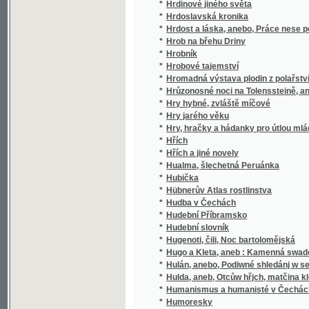
Landespatrons
*
Hůnové u Meziboru, aneb, Bůh dopouští, ale
Hurtigův Schematismus Prahy a předměstí obsa
*
Hradčany, V. Josefov, VI. Vyšehrad, VII. Hol
udáním čísel domovních, ulic, náměstí jakož
*
Hus a Jeronym, svatí mučenníci pro pravdu bo
*
Husinec, rodné místo Jana Husi
*
Husité, čili, Čechy od roku 1414-1424
*
Husité, čili, Čechy od roku 1414-1424.
*
Husitové před městem Naumburkem
*
Husitské válečnictví za doby Žižkovy a Pro
*
Huss et la guerre des Hussites
*
Husův poslední den
*
Hvězda, aneb, Charakterové
*
Hvězdičky
Hwězda Betlémská, čili, Duchowní Smiření 
*
knížky missionářské
*
Hwězda wečernj, anebo, Slepý wogjn
*
Hyacinthy
*
Hyacinty, lilie, tulipány a ostatní cibulovité k
*
Hydrodynamika
*
Hygiena lásky
*
Hymny a vzdechy
*
Hymny církewní
*
Hynek's Rathgeber und Führer durch Prag, 
*
Hynkův Průvodce po Praze a po zemské jubil
*
Hynkův Rádce a průvodce po Praze a po Jih
*
Hypatie, nebo, Noví nepřátelé se starou tváří