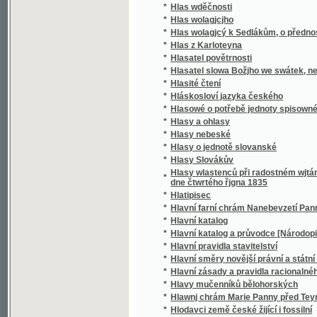
*
Hlatipisec
*
Hlavní farní chrám Nanebevzetí Panny Mar
*
Hlavní katalog
*
Hlavní katalog a průvodce [Národopisné vý
*
Hlavní pravidla stavitelství
*
Hlavní směry novější právní a státní filosofi
*
Hlavní zásady a pravidla racionalného hosp
*
Hlavy mučenníků bělohorských
*
Hlawnj chrám Marie Panny před Teynem
*
Hlodavci země české žijící i fossilní
*
Hlohowý Plot, aneb, Auplné ponaučenj, gak se
*
Hloupá i učená
*
Hloupý Honza
*
Hluboké tajemství
*
Hluchoněmá
*
Hluchoněmost ze stanoviska lékařského
*
Hluchoněmý, aneb, Abbe de l' Epée
*
Hnojiva strojená a jich upotřebení
*
Hobarttown, oder, Sommerfrische in den An
*
Hodina duchův
*
Hodina wečernj
*
Hodiny křesťansko-katolické aneb neyhlawn
*
Hodnověrnosť a vdechnutí knih staré i nov
*
Hodný Fridolín a zlý Jetřich
*
Hodný Fridoljn a bezbožný Dětřich
*
Hodslavice
*
Hoffmannovy povídky