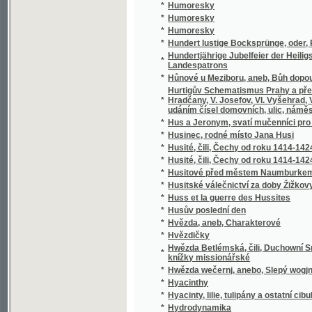
*
Hypochondr
*
Hyrlanda, Wéwodkyně z Bretaně, aneb, Tak w
*
Hyrlanda, Wéwodkyně z Bretaně, aneb, Tak w
*
Hystorický Půwod nábožné vctiwosti k Mary
Hystorie jednoho skrze bouřku mořskou nešť
*
jménem Bertholda
*
Hystorie o panu Tristanowi a krásné Izaldě, 
*
Hystorja O těžkých Protiwenstwjch Cýrkwe
*
Hystorycké wypsánj obzwlásstnjch Mjst Mil
Hystorye biblická pro odrostlegssj mládež ga
*
swému užjwati chtj.
*
Hystorye města Litomyssle
*
Hystorye Turecká, a nebo, Přjběhy Turecké 