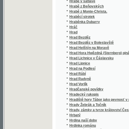
*
Hrob na břehu Driny
*
Hrobník
*
Hrobové tajemství
*
Hromadná výstava plodin z polařství a lesni
*
Hrůzonosné noci na Tolenssteině, aneb, Kos
*
Hry hybné, zvláště míčové
*
Hry jarého věku
*
Hry, hračky a hádanky pro útlou mládež
*
Hřích
*
Hřích a jiné novely
*
Hualma, šlechetná Peruánka
*
Hubička
*
Hübnerův Atlas rostlinstva
*
Hudba v Čechách
*
Hudební Příbramsko
*
Hudební slovník
*
Hugenoti, čili, Noc bartolomějská
*
Hugo a Kleta, aneb : Kamenná swadebnj poste
*
Hulán, anebo, Podiwné shledánj w sewernjch
*
Hulda, aneb, Otcůw hřjch, matčina kletba
*
Humanismus a humanisté v Čechách za krále 
*
Humoresky
*
Humoresky
*
Humoresky
*
Humoresky
*
Hundert lustige Bocksprünge, oder, Possen
Hundertjährige Jubelfeier der Heiligsprec
*