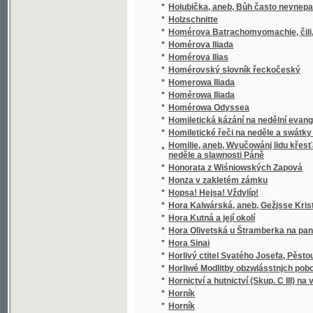
*
Horlivý ctitel Svatého Josefa, Pěstouna Pán
*
Horliwé Modlitby obzwlásstnjch pobožnosti, 
*
Hornictví a hutnictví (Skup. C III) na výstavě
*
Horník
*
Horník
*
Horník
*
Hornjků Kuttenských starodáwná modlitba 
*
Horopisné obrazy okolí Pražského
*
Horské kořeny
*
Horský věnec
*
Hory a doly
*
Hořčice a křen: Moravské koření pro každé 
*
Hořec a srdečník
*
Hořické obrázky
*
Hořká jádra
*
Hořké utrpení a smrt Ježjssowa
*
Hospoda "U štěstí"
Hospodář rozumný, aneb, Učenj o rolnictwj a
*
hospodářské knihy, též prawidla zkussenost
*
Hospodář v práci a v skoumání
*
Hospodářská čítanka
*
Hospodářská kniha ku poučení a wzdělání li
*
Hospodářská kniha ku prospěchu polním h
*
Hospodářská kniha pro wsseobecné naučen
*
Hospodářská knihovna.
*
Hospodářská Pražská Kuchařka
*
Hospodářská příruční knížka pro malé statk
*
Hospodářská spravověda