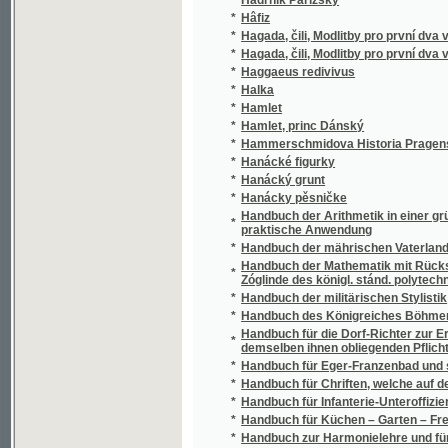
*
Hagada, čili, Modlitby pro první dva večery 
*
Haggaeus redivivus
*
Halka
*
Hamlet
*
Hamlet, princ Dánský
*
Hammerschmidova Historia Pragensis - in d
*
Hanácké figurky
*
Hanácký grunt
*
Hanácky pěsničke
Handbuch der Arithmetik in einer gründliche
*
praktische Anwendung
*
Handbuch der mährischen Vaterlandskunde
Handbuch der Mathematik mit Rücksicht auf
*
Zóglinde des königl. stánd. polytechnischen I
*
Handbuch der militärischen Stylistik
*
Handbuch des Königreiches Böhmen für das 
Handbuch für die Dorf-Richter zur Erkennung
*
demselben ihnen obliegenden Pflichten
*
Handbuch für Eger-Franzenbad und seine 
*
Handbuch für Chriften, welche auf der Grund
*
Handbuch für Infanterie-Unteroffiziere und j
*
Handbuch für Küchen – Garten – Freunde
*
Handbuch zur Harmonielehre und für den G
*
Handkarte von Böhmen
Hand-Waffenlehre, oder, Alle jetzt gebräuc
*
österreichischen Armee
*
Handwörterbuch der Landeskunde des Kön
*
Handwörterbuch über die bürgerliche Bauk