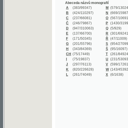
B
(424/110297)
N
(669/159872)
C
(237/66081)
O
(567/106911)
Č
(246/79867)
P
(1430/319977)
D
(947/310063)
Q
(5/929)
E
(137/66700)
R
(301/69241)
F
(171/50345)
Ř
(47/11009)
G
(201/55796)
S
(954/270999)
H
(343/84369)
Š
(95/16097)
CH
(75/17449)
T
(261/84924)
I
(75/19837)
U
(231/53093)
J
(297/76113)
V
(599/172614)
K
(820/226628)
W
(143/45392)
L
(261/74049)
X
(6/1638)
©2003-2010
Developed
under GNU GPL
by
Qbizm
,
NKČR
and
KNAV