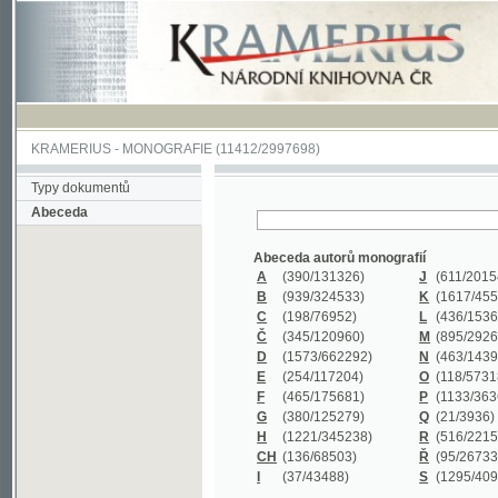
KRAMERIUS
-
MONOGRAFIE
(11412/2997698)
Typy dokumentů
Abeceda
Abeceda autorů monografií
A
(390
/131326)
J
(611
/201547)
B
(939
/324533)
K
(1617
/455199)
C
(198
/76952)
L
(436
/153626)
Č
(345
/120960)
M
(895
/292620)
D
(1573
/662292)
N
(463
/143968)
E
(254
/117204)
O
(118
/57318)
F
(465
/175681)
P
(1133
/363601)
G
(380
/125279)
Q
(21
/3936)
H
(1221
/345238)
R
(516
/221579)
CH
(136
/68503)
Ř
(95
/26733)
I
(37
/43488)
S
(1295
/409311)
Abeceda názvů monografií
A
(383/99347)
M
(579/130244)