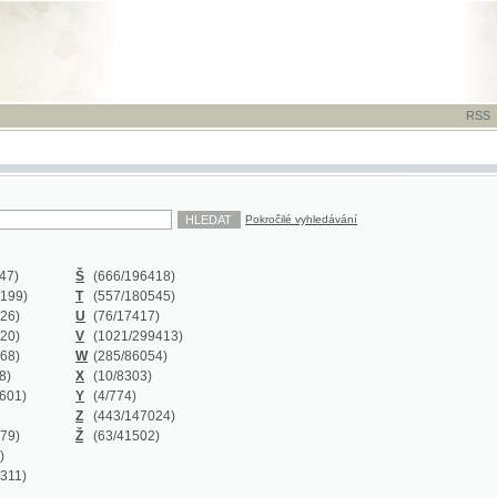
RSS
-
TISK
-
NÁP
Pokročilé vyhledávání
Š
(666
/196418)
T
(557
/180545)
U
(76
/17417)
V
(1021
/299413)
W
(285
/86054)
X
(10
/8303)
Y
(4
/774)
Z
(443
/147024)
Ž
(63
/41502)
Y
(0/0)