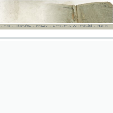
OVĚDA
-
ODKAZY
-
ALTERNATIVNÍ VYHLEDÁVÁNÍ
-
ENGLISH