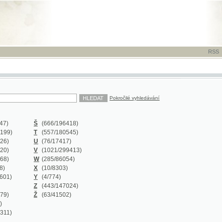
RSS
-
TISK
-
NÁP
Pokročilé vyhledávání
Š
(666
/196418)
T
(557
/180545)
U
(76
/17417)
V
(1021
/299413)
W
(285
/86054)
X
(10
/8303)
Y
(4
/774)
Z
(443
/147024)
Ž
(63
/41502)
Y
(0/0)