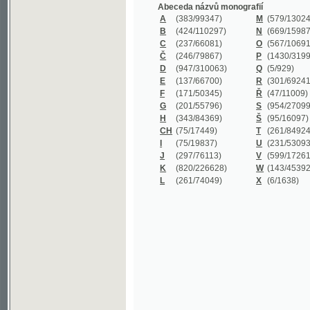
B
(424/110297)
N
(669/159872)
C
(237/66081)
O
(567/106911)
Č
(246/79867)
P
(1430/319977)
D
(947/310063)
Q
(5/929)
E
(137/66700)
R
(301/69241)
F
(171/50345)
Ř
(47/11009)
G
(201/55796)
S
(954/270999)
H
(343/84369)
Š
(95/16097)
CH
(75/17449)
T
(261/84924)
I
(75/19837)
U
(231/53093)
J
(297/76113)
V
(599/172614)
K
(820/226628)
W
(143/45392)
L
(261/74049)
X
(6/1638)
©2003-2010
Developed
under GNU GPL
by
Qbizm
,
NKČR
and
KNAV