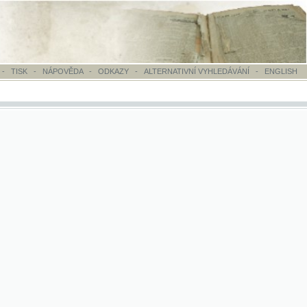
OVĚDA
-
ODKAZY
-
ALTERNATIVNÍ VYHLEDÁVÁNÍ
-
ENGLISH