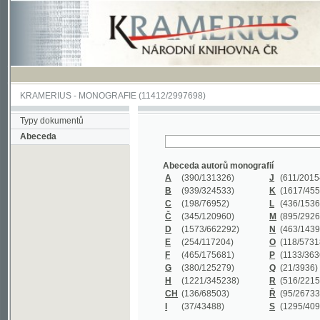
KRAMERIUS
-
MONOGRAFIE
(11412/2997698)
Typy dokumentů
Abeceda
Abeceda autorů monografií
A
(390
/131326)
J
(611
/201547)
B
(939
/324533)
K
(1617
/455199)
C
(198
/76952)
L
(436
/153626)
Č
(345
/120960)
M
(895
/292620)
D
(1573
/662292)
N
(463
/143968)
E
(254
/117204)
O
(118
/57318)
F
(465
/175681)
P
(1133
/363601)
G
(380
/125279)
Q
(21
/3936)
H
(1221
/345238)
R
(516
/221579)
CH
(136
/68503)
Ř
(95
/26733)
I
(37
/43488)
S
(1295
/409311)
Abeceda názvů monografií
A
(383/99347)
M
(579/130244)