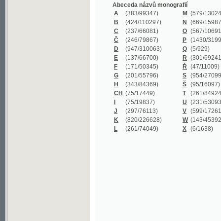
B
(424/110297)
N
(669/159872)
C
(237/66081)
O
(567/106911)
Č
(246/79867)
P
(1430/319977)
D
(947/310063)
Q
(5/929)
E
(137/66700)
R
(301/69241)
F
(171/50345)
Ř
(47/11009)
G
(201/55796)
S
(954/270999)
H
(343/84369)
Š
(95/16097)
CH
(75/17449)
T
(261/84924)
I
(75/19837)
U
(231/53093)
J
(297/76113)
V
(599/172614)
K
(820/226628)
W
(143/45392)
L
(261/74049)
X
(6/1638)
©2003-2010
Developed
under GNU GPL
by
Qbizm
,
NKČR
and
KNAV