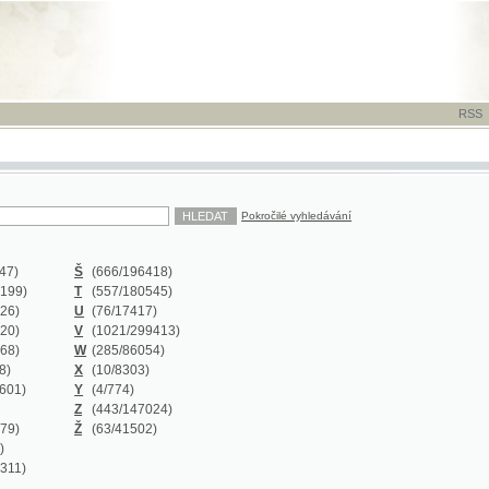
RSS
-
TISK
-
NÁP
Pokročilé vyhledávání
Š
(666
/196418)
T
(557
/180545)
U
(76
/17417)
V
(1021
/299413)
W
(285
/86054)
X
(10
/8303)
Y
(4
/774)
Z
(443
/147024)
Ž
(63
/41502)
Y
(0/0)