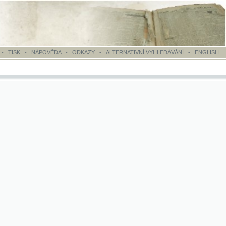
OVĚDA
-
ODKAZY
-
ALTERNATIVNÍ VYHLEDÁVÁNÍ
-
ENGLISH