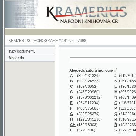
KRAMERIUS
-
MONOGRAFIE
(11412/2997698)
Typy dokumentů
Abeceda
Abeceda autorů monografií
A
(390
/131326)
J
(611
/201547)
B
(939
/324533)
K
(1617
/455199)
C
(198
/76952)
L
(436
/153626)
Č
(345
/120960)
M
(895
/292620)
D
(1573
/662292)
N
(463
/143968)
E
(254
/117204)
O
(118
/57318)
F
(465
/175681)
P
(1133
/363601)
G
(380
/125279)
Q
(21
/3936)
H
(1221
/345238)
R
(516
/221579)
CH
(136
/68503)
Ř
(95
/26733)
I
(37
/43488)
S
(1295
/409311)
Abeceda názvů monografií
A
(383/99347)
M
(579/130244)