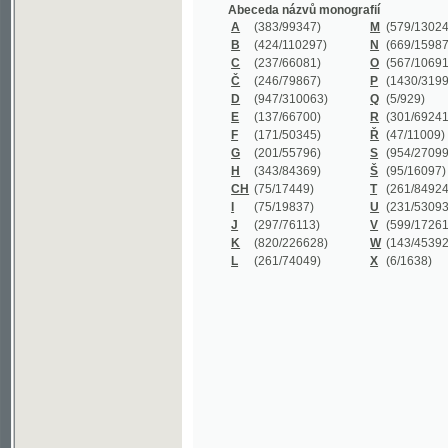
B
(424/110297)
N
(669/159872)
C
(237/66081)
O
(567/106911)
Č
(246/79867)
P
(1430/319977)
D
(947/310063)
Q
(5/929)
E
(137/66700)
R
(301/69241)
F
(171/50345)
Ř
(47/11009)
G
(201/55796)
S
(954/270999)
H
(343/84369)
Š
(95/16097)
CH
(75/17449)
T
(261/84924)
I
(75/19837)
U
(231/53093)
J
(297/76113)
V
(599/172614)
K
(820/226628)
W
(143/45392)
L
(261/74049)
X
(6/1638)
©2003-2010
Developed
under GNU GPL
by
Qbizm
,
NKČR
and
KNAV