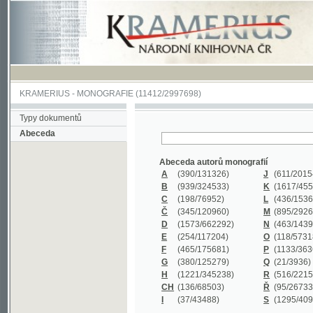
KRAMERIUS
-
MONOGRAFIE
(11412/2997698)
Typy dokumentů
Abeceda
Abeceda autorů monografií
A
(390
/131326)
J
(611
/201547)
B
(939
/324533)
K
(1617
/455199)
C
(198
/76952)
L
(436
/153626)
Č
(345
/120960)
M
(895
/292620)
D
(1573
/662292)
N
(463
/143968)
E
(254
/117204)
O
(118
/57318)
F
(465
/175681)
P
(1133
/363601)
G
(380
/125279)
Q
(21
/3936)
H
(1221
/345238)
R
(516
/221579)
CH
(136
/68503)
Ř
(95
/26733)
I
(37
/43488)
S
(1295
/409311)
Abeceda názvů monografií
A
(383/99347)
M
(579/130244)