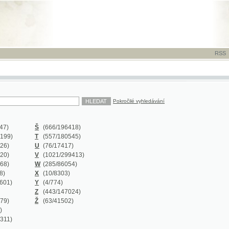
RSS
-
TISK
-
NÁP
Pokročilé vyhledávání
Š
(666
/196418)
T
(557
/180545)
U
(76
/17417)
V
(1021
/299413)
W
(285
/86054)
X
(10
/8303)
Y
(4
/774)
Z
(443
/147024)
Ž
(63
/41502)
Y
(0/0)