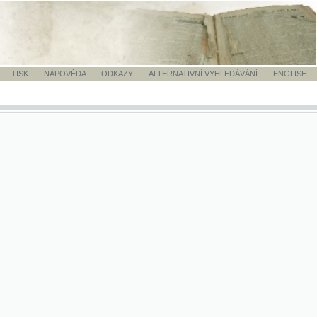
OVĚDA
-
ODKAZY
-
ALTERNATIVNÍ VYHLEDÁVÁNÍ
-
ENGLISH