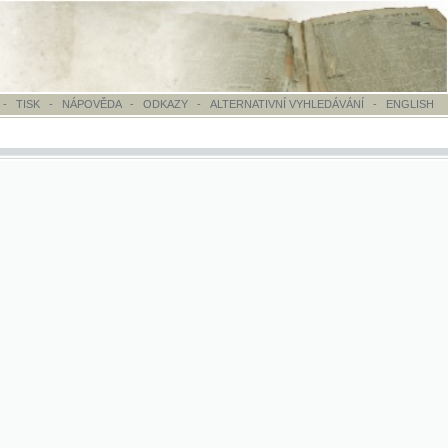
OVĚDA
-
ODKAZY
-
ALTERNATIVNÍ VYHLEDÁVÁNÍ
-
ENGLISH