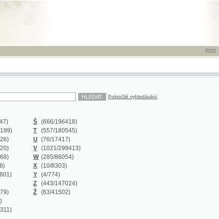
RSS
-
TISK
-
NÁP
Pokročilé vyhledávání
Š
(666
/196418)
T
(557
/180545)
U
(76
/17417)
V
(1021
/299413)
W
(285
/86054)
X
(10
/8303)
Y
(4
/774)
Z
(443
/147024)
Ž
(63
/41502)
Y
(0/0)