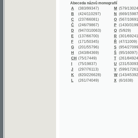
B
(424/110297)
N
(669/159872)
C
(237/66081)
O
(567/106911)
Č
(246/79867)
P
(1430/319977)
D
(947/310063)
Q
(5/929)
E
(137/66700)
R
(301/69241)
F
(171/50345)
Ř
(47/11009)
G
(201/55796)
S
(954/270999)
H
(343/84369)
Š
(95/16097)
CH
(75/17449)
T
(261/84924)
I
(75/19837)
U
(231/53093)
J
(297/76113)
V
(599/172614)
K
(820/226628)
W
(143/45392)
L
(261/74049)
X
(6/1638)
©2003-2010
Developed
under GNU GPL
by
Qbizm
,
NKČR
and
KNAV