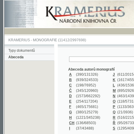
KRAMERIUS
-
MONOGRAFIE
(11412/2997698)
Typy dokumentů
Abeceda
Abeceda autorů monografií
A
(390
/131326)
J
(611
/201547)
B
(939
/324533)
K
(1617
/455199)
C
(198
/76952)
L
(436
/153626)
Č
(345
/120960)
M
(895
/292620)
D
(1573
/662292)
N
(463
/143968)
E
(254
/117204)
O
(118
/57318)
F
(465
/175681)
P
(1133
/363601)
G
(380
/125279)
Q
(21
/3936)
H
(1221
/345238)
R
(516
/221579)
CH
(136
/68503)
Ř
(95
/26733)
I
(37
/43488)
S
(1295
/409311)
Abeceda názvů monografií
A
(383/99347)
M
(579/130244)