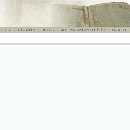
OVĚDA
-
ODKAZY
-
ALTERNATIVNÍ VYHLEDÁVÁNÍ
-
ENGLISH