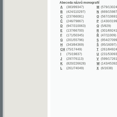
B
(424/110297)
N
(669/159872)
C
(237/66081)
O
(567/106911)
Č
(246/79867)
P
(1430/319977)
D
(947/310063)
Q
(5/929)
E
(137/66700)
R
(301/69241)
F
(171/50345)
Ř
(47/11009)
G
(201/55796)
S
(954/270999)
H
(343/84369)
Š
(95/16097)
CH
(75/17449)
T
(261/84924)
I
(75/19837)
U
(231/53093)
J
(297/76113)
V
(599/172614)
K
(820/226628)
W
(143/45392)
L
(261/74049)
X
(6/1638)
©2003-2010
Developed
under GNU GPL
by
Qbizm
,
NKČR
and
KNAV