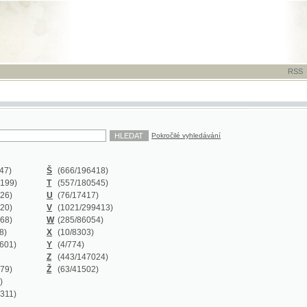
RSS
-
TISK
-
NÁP
Pokročilé vyhledávání
Š
(666
/196418)
T
(557
/180545)
U
(76
/17417)
V
(1021
/299413)
W
(285
/86054)
X
(10
/8303)
Y
(4
/774)
Z
(443
/147024)
Ž
(63
/41502)
Y
(0/0)