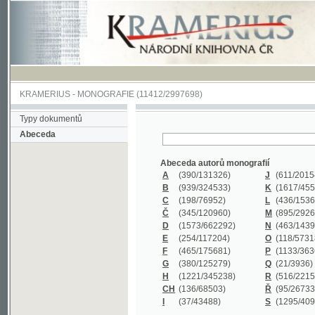
KRAMERIUS
-
MONOGRAFIE
(11412/2997698)
Typy dokumentů
Abeceda
Abeceda autorů monografií
A
(390
/131326)
J
(611
/201547)
B
(939
/324533)
K
(1617
/455199)
C
(198
/76952)
L
(436
/153626)
Č
(345
/120960)
M
(895
/292620)
D
(1573
/662292)
N
(463
/143968)
E
(254
/117204)
O
(118
/57318)
F
(465
/175681)
P
(1133
/363601)
G
(380
/125279)
Q
(21
/3936)
H
(1221
/345238)
R
(516
/221579)
CH
(136
/68503)
Ř
(95
/26733)
I
(37
/43488)
S
(1295
/409311)
Abeceda názvů monografií
A
(383/99347)
M
(579/130244)