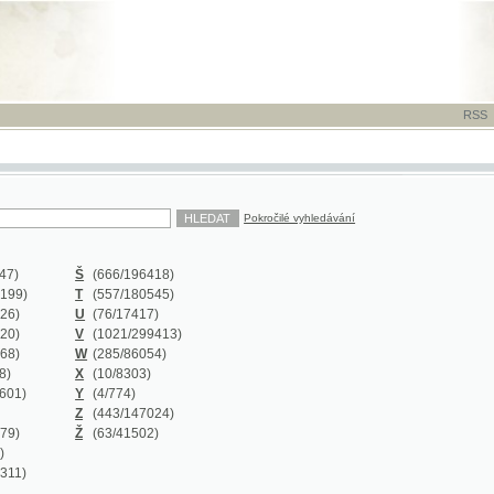
RSS
-
TISK
-
NÁP
Pokročilé vyhledávání
Š
(666
/196418)
T
(557
/180545)
U
(76
/17417)
V
(1021
/299413)
W
(285
/86054)
X
(10
/8303)
Y
(4
/774)
Z
(443
/147024)
Ž
(63
/41502)
Y
(0/0)