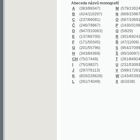
B
(424/110297)
N
(669/159872)
C
(237/66081)
O
(567/106911)
Č
(246/79867)
P
(1430/319977)
D
(947/310063)
Q
(5/929)
E
(137/66700)
R
(301/69241)
F
(171/50345)
Ř
(47/11009)
G
(201/55796)
S
(954/270999)
H
(343/84369)
Š
(95/16097)
CH
(75/17449)
T
(261/84924)
I
(75/19837)
U
(231/53093)
J
(297/76113)
V
(599/172614)
K
(820/226628)
W
(143/45392)
L
(261/74049)
X
(6/1638)
©2003-2010
Developed
under GNU GPL
by
Qbizm
,
NKČR
and
KNAV