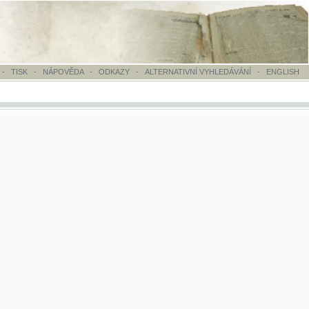
OVĚDA
-
ODKAZY
-
ALTERNATIVNÍ VYHLEDÁVÁNÍ
-
ENGLISH