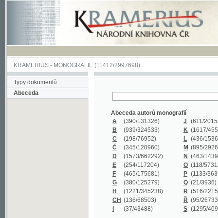
KRAMERIUS
-
MONOGRAFIE
(11412/2997698)
Typy dokumentů
Abeceda
Abeceda autorů monografií
A
(390
/131326)
J
(611
/201547)
B
(939
/324533)
K
(1617
/455199)
C
(198
/76952)
L
(436
/153626)
Č
(345
/120960)
M
(895
/292620)
D
(1573
/662292)
N
(463
/143968)
E
(254
/117204)
O
(118
/57318)
F
(465
/175681)
P
(1133
/363601)
G
(380
/125279)
Q
(21
/3936)
H
(1221
/345238)
R
(516
/221579)
CH
(136
/68503)
Ř
(95
/26733)
I
(37
/43488)
S
(1295
/409311)
Abeceda názvů monografií
A
(383/99347)
M
(579/130244)