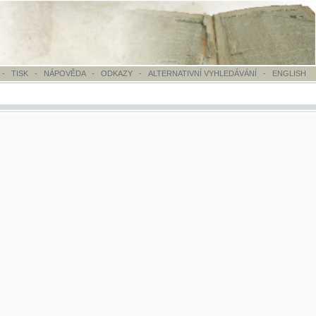
OVĚDA
-
ODKAZY
-
ALTERNATIVNÍ VYHLEDÁVÁNÍ
-
ENGLISH