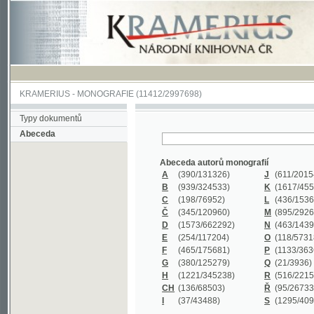
KRAMERIUS
-
MONOGRAFIE
(11412/2997698)
Typy dokumentů
Abeceda
Abeceda autorů monografií
A
(390
/131326)
J
(611
/201547)
B
(939
/324533)
K
(1617
/455199)
C
(198
/76952)
L
(436
/153626)
Č
(345
/120960)
M
(895
/292620)
D
(1573
/662292)
N
(463
/143968)
E
(254
/117204)
O
(118
/57318)
F
(465
/175681)
P
(1133
/363601)
G
(380
/125279)
Q
(21
/3936)
H
(1221
/345238)
R
(516
/221579)
CH
(136
/68503)
Ř
(95
/26733)
I
(37
/43488)
S
(1295
/409311)
Abeceda názvů monografií
A
(383/99347)
M
(579/130244)