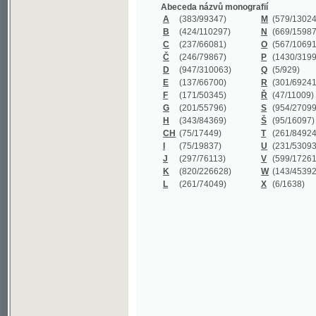
B
(424/110297)
N
(669/159872)
C
(237/66081)
O
(567/106911)
Č
(246/79867)
P
(1430/319977)
D
(947/310063)
Q
(5/929)
E
(137/66700)
R
(301/69241)
F
(171/50345)
Ř
(47/11009)
G
(201/55796)
S
(954/270999)
H
(343/84369)
Š
(95/16097)
CH
(75/17449)
T
(261/84924)
I
(75/19837)
U
(231/53093)
J
(297/76113)
V
(599/172614)
K
(820/226628)
W
(143/45392)
L
(261/74049)
X
(6/1638)
©2003-2010
Developed
under GNU GPL
by
Qbizm
,
NKČR
and
KNAV