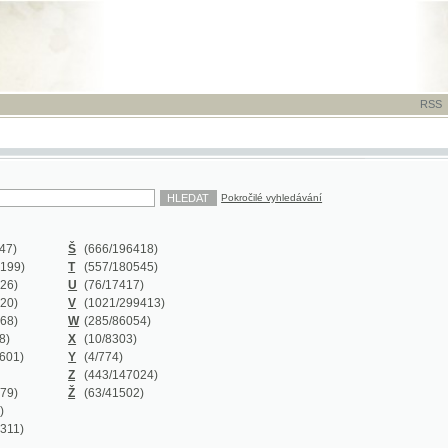
RSS
-
TISK
-
NÁP
Pokročilé vyhledávání
Š
(666
/196418)
T
(557
/180545)
U
(76
/17417)
V
(1021
/299413)
W
(285
/86054)
X
(10
/8303)
Y
(4
/774)
Z
(443
/147024)
Ž
(63
/41502)
Y
(0/0)