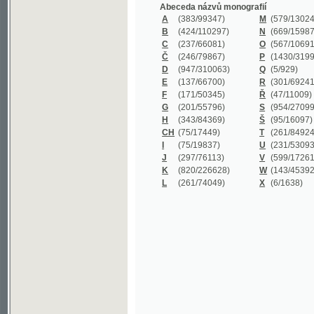
B
(424/110297)
N
(669/159872)
C
(237/66081)
O
(567/106911)
Č
(246/79867)
P
(1430/319977)
D
(947/310063)
Q
(5/929)
E
(137/66700)
R
(301/69241)
F
(171/50345)
Ř
(47/11009)
G
(201/55796)
S
(954/270999)
H
(343/84369)
Š
(95/16097)
CH
(75/17449)
T
(261/84924)
I
(75/19837)
U
(231/53093)
J
(297/76113)
V
(599/172614)
K
(820/226628)
W
(143/45392)
L
(261/74049)
X
(6/1638)
©2003-2010
Developed
under GNU GPL
by
Qbizm
,
NKČR
and
KNAV