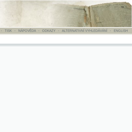
OVĚDA
-
ODKAZY
-
ALTERNATIVNÍ VYHLEDÁVÁNÍ
-
ENGLISH