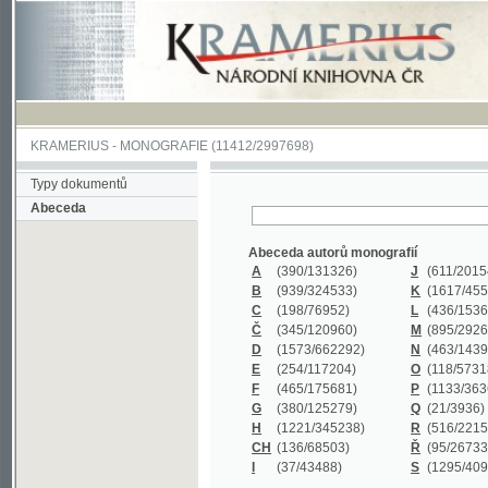
KRAMERIUS
-
MONOGRAFIE
(11412/2997698)
Typy dokumentů
Abeceda
Abeceda autorů monografií
A
(390
/131326)
J
(611
/201547)
B
(939
/324533)
K
(1617
/455199)
C
(198
/76952)
L
(436
/153626)
Č
(345
/120960)
M
(895
/292620)
D
(1573
/662292)
N
(463
/143968)
E
(254
/117204)
O
(118
/57318)
F
(465
/175681)
P
(1133
/363601)
G
(380
/125279)
Q
(21
/3936)
H
(1221
/345238)
R
(516
/221579)
CH
(136
/68503)
Ř
(95
/26733)
I
(37
/43488)
S
(1295
/409311)
Abeceda názvů monografií
A
(383/99347)
M
(579/130244)