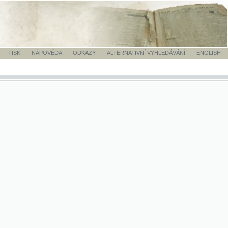
OVĚDA
-
ODKAZY
-
ALTERNATIVNÍ VYHLEDÁVÁNÍ
-
ENGLISH