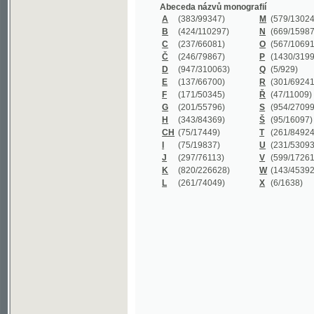
B
(424/110297)
N
(669/159872)
C
(237/66081)
O
(567/106911)
Č
(246/79867)
P
(1430/319977)
D
(947/310063)
Q
(5/929)
E
(137/66700)
R
(301/69241)
F
(171/50345)
Ř
(47/11009)
G
(201/55796)
S
(954/270999)
H
(343/84369)
Š
(95/16097)
CH
(75/17449)
T
(261/84924)
I
(75/19837)
U
(231/53093)
J
(297/76113)
V
(599/172614)
K
(820/226628)
W
(143/45392)
L
(261/74049)
X
(6/1638)
©2003-2010
Developed
under GNU GPL
by
Qbizm
,
NKČR
and
KNAV