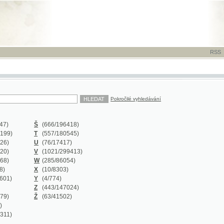
RSS
-
TISK
-
NÁP
Pokročilé vyhledávání
Š
(666
/196418)
T
(557
/180545)
U
(76
/17417)
V
(1021
/299413)
W
(285
/86054)
X
(10
/8303)
Y
(4
/774)
Z
(443
/147024)
Ž
(63
/41502)
Y
(0/0)