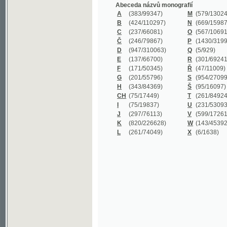
B
(424/110297)
N
(669/159872)
C
(237/66081)
O
(567/106911)
Č
(246/79867)
P
(1430/319977)
D
(947/310063)
Q
(5/929)
E
(137/66700)
R
(301/69241)
F
(171/50345)
Ř
(47/11009)
G
(201/55796)
S
(954/270999)
H
(343/84369)
Š
(95/16097)
CH
(75/17449)
T
(261/84924)
I
(75/19837)
U
(231/53093)
J
(297/76113)
V
(599/172614)
K
(820/226628)
W
(143/45392)
L
(261/74049)
X
(6/1638)