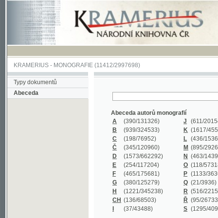
KRAMERIUS
-
MONOGRAFIE
(11412/2997698)
Typy dokumentů
Abeceda
Abeceda autorů monografií
A
(390
/131326)
J
(611
/201547)
B
(939
/324533)
K
(1617
/455199)
C
(198
/76952)
L
(436
/153626)
Č
(345
/120960)
M
(895
/292620)
D
(1573
/662292)
N
(463
/143968)
E
(254
/117204)
O
(118
/57318)
F
(465
/175681)
P
(1133
/363601)
G
(380
/125279)
Q
(21
/3936)
H
(1221
/345238)
R
(516
/221579)
CH
(136
/68503)
Ř
(95
/26733)
I
(37
/43488)
S
(1295
/409311)
Abeceda názvů monografií
A
(383/99347)
M
(579/130244)