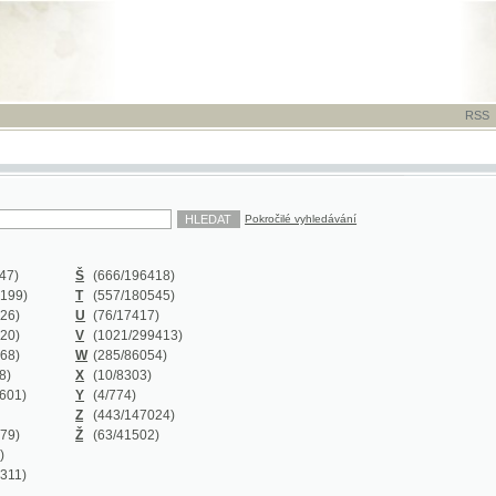
RSS
-
TISK
-
NÁP
Pokročilé vyhledávání
Š
(666
/196418)
T
(557
/180545)
U
(76
/17417)
V
(1021
/299413)
W
(285
/86054)
X
(10
/8303)
Y
(4
/774)
Z
(443
/147024)
Ž
(63
/41502)
Y
(0/0)