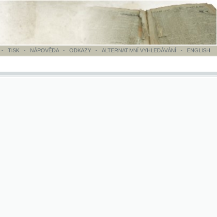
OVĚDA
-
ODKAZY
-
ALTERNATIVNÍ VYHLEDÁVÁNÍ
-
ENGLISH