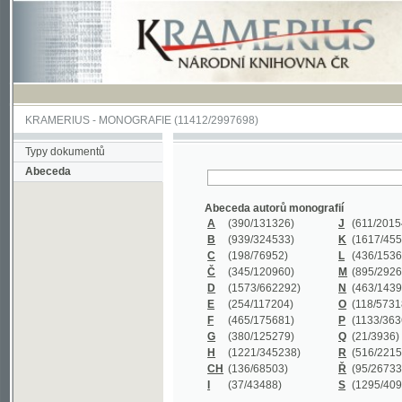
KRAMERIUS
-
MONOGRAFIE
(11412/2997698)
Typy dokumentů
Abeceda
Abeceda autorů monografií
A
(390
/131326)
J
(611
/201547)
B
(939
/324533)
K
(1617
/455199)
C
(198
/76952)
L
(436
/153626)
Č
(345
/120960)
M
(895
/292620)
D
(1573
/662292)
N
(463
/143968)
E
(254
/117204)
O
(118
/57318)
F
(465
/175681)
P
(1133
/363601)
G
(380
/125279)
Q
(21
/3936)
H
(1221
/345238)
R
(516
/221579)
CH
(136
/68503)
Ř
(95
/26733)
I
(37
/43488)
S
(1295
/409311)
Abeceda názvů monografií
A
(383/99347)
M
(579/130244)