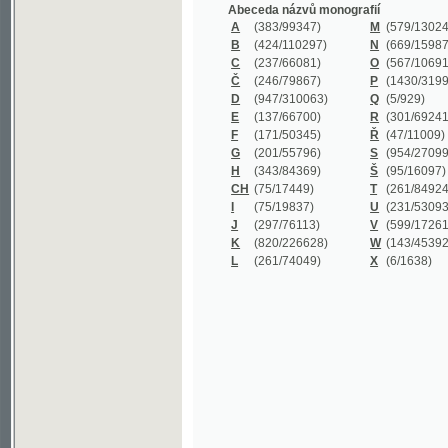
B
(424/110297)
N
(669/159872)
C
(237/66081)
O
(567/106911)
Č
(246/79867)
P
(1430/319977)
D
(947/310063)
Q
(5/929)
E
(137/66700)
R
(301/69241)
F
(171/50345)
Ř
(47/11009)
G
(201/55796)
S
(954/270999)
H
(343/84369)
Š
(95/16097)
CH
(75/17449)
T
(261/84924)
I
(75/19837)
U
(231/53093)
J
(297/76113)
V
(599/172614)
K
(820/226628)
W
(143/45392)
L
(261/74049)
X
(6/1638)
©2003-2010
Developed
under GNU GPL
by
Qbizm
,
NKČR
and
KNAV