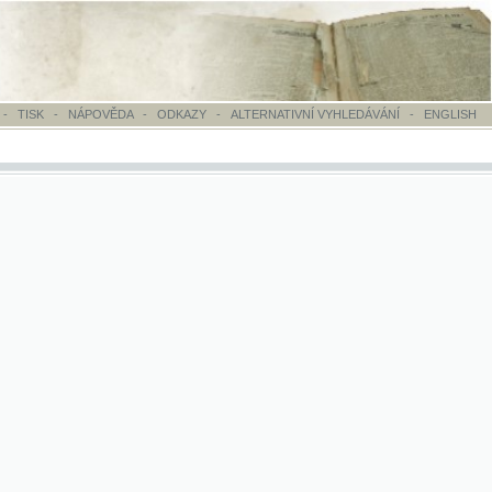
OVĚDA
-
ODKAZY
-
ALTERNATIVNÍ VYHLEDÁVÁNÍ
-
ENGLISH