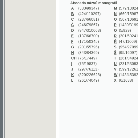
B
(424/110297)
N
(669/159872)
C
(237/66081)
O
(567/106911)
Č
(246/79867)
P
(1430/319977)
D
(947/310063)
Q
(5/929)
E
(137/66700)
R
(301/69241)
F
(171/50345)
Ř
(47/11009)
G
(201/55796)
S
(954/270999)
H
(343/84369)
Š
(95/16097)
CH
(75/17449)
T
(261/84924)
I
(75/19837)
U
(231/53093)
J
(297/76113)
V
(599/172614)
K
(820/226628)
W
(143/45392)
L
(261/74049)
X
(6/1638)
©2003-2010
Developed
under GNU GPL
by
Qbizm
,
NKČR
and
KNAV