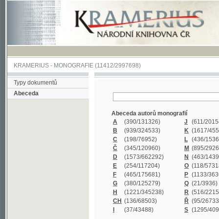
KRAMERIUS
-
MONOGRAFIE
(11412/2997698)
Typy dokumentů
Abeceda
Abeceda autorů monografií
A
(390
/131326)
J
(611
/201547)
B
(939
/324533)
K
(1617
/455199)
C
(198
/76952)
L
(436
/153626)
Č
(345
/120960)
M
(895
/292620)
D
(1573
/662292)
N
(463
/143968)
E
(254
/117204)
O
(118
/57318)
F
(465
/175681)
P
(1133
/363601)
G
(380
/125279)
Q
(21
/3936)
H
(1221
/345238)
R
(516
/221579)
CH
(136
/68503)
Ř
(95
/26733)
I
(37
/43488)
S
(1295
/409311)
Abeceda názvů monografií
A
(383/99347)
M
(579/130244)