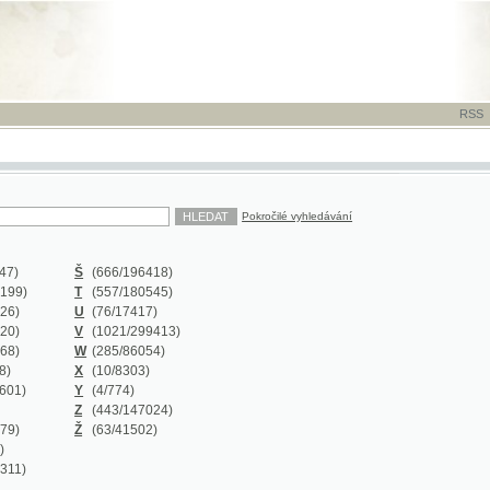
RSS
-
TISK
-
NÁP
Pokročilé vyhledávání
Š
(666
/196418)
T
(557
/180545)
U
(76
/17417)
V
(1021
/299413)
W
(285
/86054)
X
(10
/8303)
Y
(4
/774)
Z
(443
/147024)
Ž
(63
/41502)
Y
(0/0)