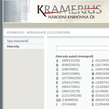
KRAMERIUS
-
MONOGRAFIE
(11412/2997698)
Typy dokumentů
Abeceda
Abeceda autorů monografií
A
(390
/131326)
J
(611
/201547)
B
(939
/324533)
K
(1617
/455199)
C
(198
/76952)
L
(436
/153626)
Č
(345
/120960)
M
(895
/292620)
D
(1573
/662292)
N
(463
/143968)
E
(254
/117204)
O
(118
/57318)
F
(465
/175681)
P
(1133
/363601)
G
(380
/125279)
Q
(21
/3936)
H
(1221
/345238)
R
(516
/221579)
CH
(136
/68503)
Ř
(95
/26733)
I
(37
/43488)
S
(1295
/409311)
Abeceda názvů monografií
A
(383/99347)
M
(579/130244)