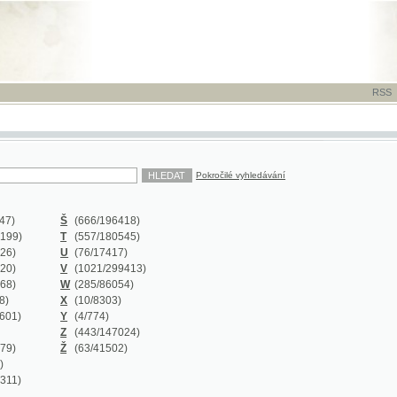
RSS
-
TISK
-
NÁP
Pokročilé vyhledávání
Š
(666
/196418)
T
(557
/180545)
U
(76
/17417)
V
(1021
/299413)
W
(285
/86054)
X
(10
/8303)
Y
(4
/774)
Z
(443
/147024)
Ž
(63
/41502)
Y
(0/0)