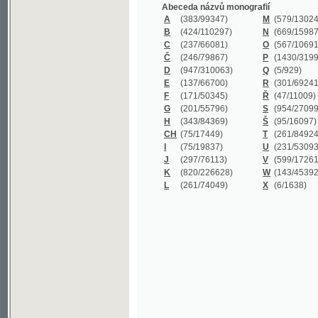
B
(424/110297)
N
(669/159872)
C
(237/66081)
O
(567/106911)
Č
(246/79867)
P
(1430/319977)
D
(947/310063)
Q
(5/929)
E
(137/66700)
R
(301/69241)
F
(171/50345)
Ř
(47/11009)
G
(201/55796)
S
(954/270999)
H
(343/84369)
Š
(95/16097)
CH
(75/17449)
T
(261/84924)
I
(75/19837)
U
(231/53093)
J
(297/76113)
V
(599/172614)
K
(820/226628)
W
(143/45392)
L
(261/74049)
X
(6/1638)
©2003-2010
Developed
under GNU GPL
by
Qbizm
,
NKČR
and
KNAV