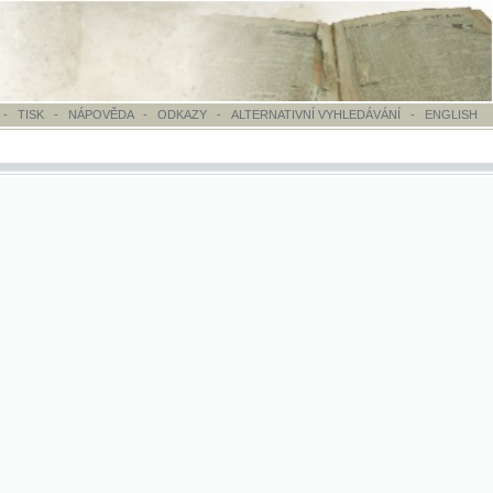
OVĚDA
-
ODKAZY
-
ALTERNATIVNÍ VYHLEDÁVÁNÍ
-
ENGLISH