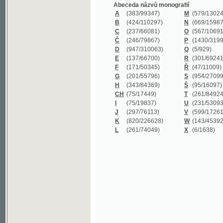
B
(424/110297)
N
(669/159872)
C
(237/66081)
O
(567/106911)
Č
(246/79867)
P
(1430/319977)
D
(947/310063)
Q
(5/929)
E
(137/66700)
R
(301/69241)
F
(171/50345)
Ř
(47/11009)
G
(201/55796)
S
(954/270999)
H
(343/84369)
Š
(95/16097)
CH
(75/17449)
T
(261/84924)
I
(75/19837)
U
(231/53093)
J
(297/76113)
V
(599/172614)
K
(820/226628)
W
(143/45392)
L
(261/74049)
X
(6/1638)
©2003-2010
Developed
under GNU GPL
by
Qbizm
,
NKČR
and
KNAV