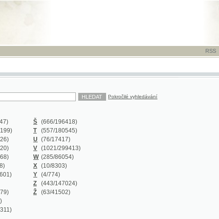
RSS
-
TISK
-
NÁP
Pokročilé vyhledávání
Š
(666
/196418)
T
(557
/180545)
U
(76
/17417)
V
(1021
/299413)
W
(285
/86054)
X
(10
/8303)
Y
(4
/774)
Z
(443
/147024)
Ž
(63
/41502)
Y
(0/0)