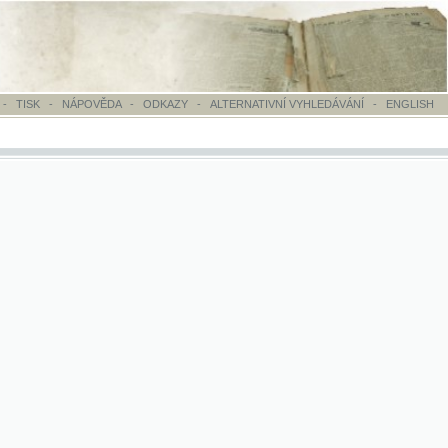
OVĚDA
-
ODKAZY
-
ALTERNATIVNÍ VYHLEDÁVÁNÍ
-
ENGLISH