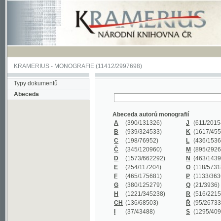
KRAMERIUS
-
MONOGRAFIE
(11412/2997698)
Typy dokumentů
Abeceda
Abeceda autorů monografií
A
(390
/131326)
J
(611
/201547)
B
(939
/324533)
K
(1617
/455199)
C
(198
/76952)
L
(436
/153626)
Č
(345
/120960)
M
(895
/292620)
D
(1573
/662292)
N
(463
/143968)
E
(254
/117204)
O
(118
/57318)
F
(465
/175681)
P
(1133
/363601)
G
(380
/125279)
Q
(21
/3936)
H
(1221
/345238)
R
(516
/221579)
CH
(136
/68503)
Ř
(95
/26733)
I
(37
/43488)
S
(1295
/409311)
Abeceda názvů monografií
A
(383/99347)
M
(579/130244)