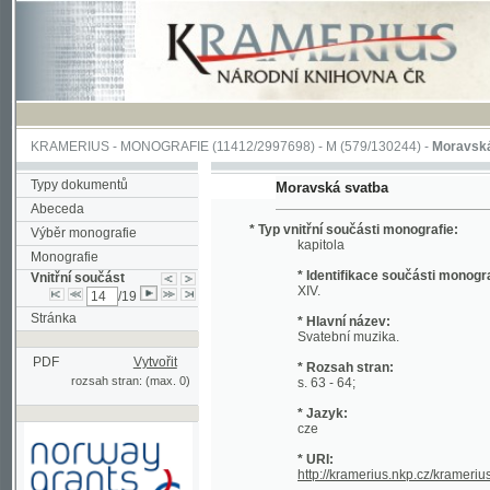
KRAMERIUS
-
MONOGRAFIE
(11412/2997698) -
M (579/130244)
-
Moravská svatb
Typy dokumentů
Moravská svatba
Abeceda
* Typ vnitřní součásti monografie:
Výběr monografie
kapitola
Monografie
* Identifikace součásti monografie:
Vnitřní součást
XIV.
/19
Stránka
* Hlavní název:
Svatební muzika.
PDF
Vytvořit
* Rozsah stran:
rozsah stran: (max. 0)
s. 63 - 64;
* Jazyk:
cze
* URI:
http://kramerius.nkp.cz/kramerius/hand
Podpořeno grantem z Norska