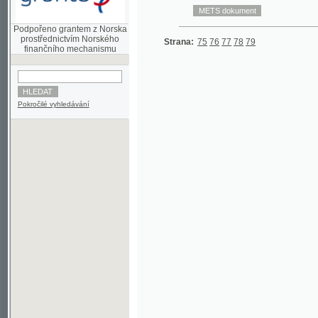
prostřednictvím Norského
Strana:
75
76
77
78
79
finančního mechanismu
Pokročilé vyhledávání
©2003-2010
Developed
under GNU GPL
by
Qbizm
,
NKČR
and
KNAV