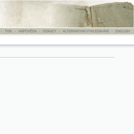
OVĚDA
-
ODKAZY
-
ALTERNATIVNÍ VYHLEDÁVÁNÍ
-
ENGLISH