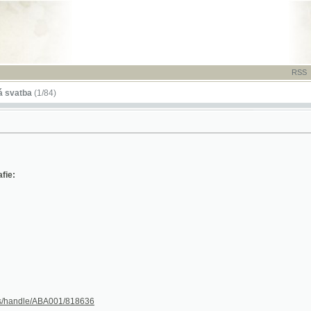
RSS
-
TISK
-
NÁP
a
(1/84)
le/ABA001/818636