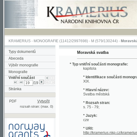
KRAMERIUS
-
MONOGRAFIE
(11412/2997698) -
M (579/130244)
-
Moravská svatb
Typy dokumentů
Moravská svatba
Abeceda
* Typ vnitřní součásti monografie:
Výběr monografie
kapitola
Monografie
* Identifikace součásti monografie:
Vnitřní součást
XIX.
/19
Stránka
* Hlavní název:
Svatba městská
PDF
Vytvořit
* Rozsah stran:
rozsah stran: (max. 0)
s. 75 - 79;
* Jazyk:
cze
* URI:
http://kramerius.nkp.cz/kramerius/hand
Podpořeno grantem z Norska