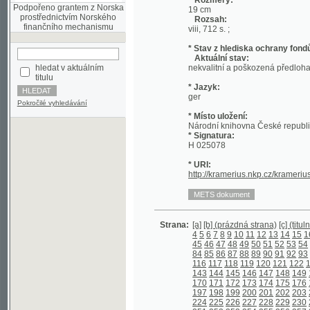
* Stav z hlediska ochrany fondů:
Aktuální stav:
hledat v aktuálním
nekvalitní a poškozená předloha; nekonzi
titulu
* Jazyk:
ger
Pokročilé vyhledávání
* Místo uložení:
Národní knihovna České republiky
* Signatura:
H 025078
* URI:
http://kramerius.nkp.cz/kramerius/hand
Strana:
[a]
[b] (prázdná strana)
[c] (titulní strana)
4
5
6
7
8
9
10
11
12
13
14
15
16
17
18
45
46
47
48
49
50
51
52
53
54
55
56
5
84
85
86
87
88
89
90
91
92
93
94
95
9
116
117
118
119
120
121
122
123
124
143
144
145
146
147
148
149
150
151
170
171
172
173
174
175
176
177
178
197
198
199
200
201
202
203
204
205
224
225
226
227
228
229
230
231
232
251
252
253
254
255
256
257
258
259
278
279
280
281
282
283
284
285
286
305
306
307
308
309
310
311
312
313
332
333
334
335
336
337
338
339
340
358
359
360
361
362
363
364
365
366
385
386
387
388
389
390
391
392
393
412
413
414
415
416
417
418
419
420