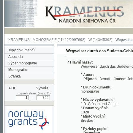
KRAMERIUS
-
MONOGRAFIE
(11412/2997698) -
W (143/45392)
-
Wegweiser durch 
Typy dokumentů
Wegweiser durch das Sudeten-Gebirge
Abeceda
* Hlavní název:
Výběr monografie
Wegweiser durch das Sudeten-Gebirge
Monografie
* Autor:
Stránka
Příjmení:
Berndt
Jméno:
Johann, Chri
* Druh dokumentu:
PDF
Vytvořit
monografie
rozsah stran: (max. 20)
-
* Název vydavatele:
J.D. Grüson und Comp.
* Datum vydání:
1828
* Místo vydání:
Breslau
* Fyzický popis:
Rozměry:
Podpořeno grantem z Norska
19 cm
prostřednictvím Norského
Rozsah:
finančního mechanismu
viii, 712 s. ;