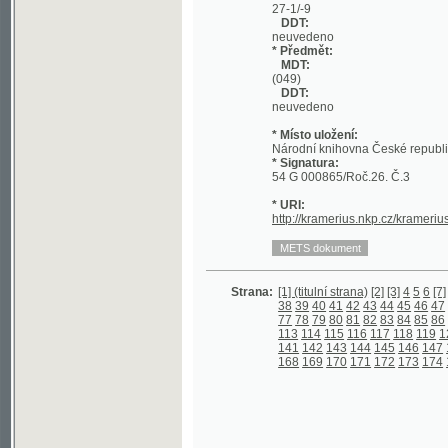
DDT:
neuvedeno
* Místo uložení:
Národní knihovna České republiky
* Signatura:
54 G 000865/Roč.26. Č.3
* URI:
http://kramerius.nkp.cz/kramerius/hand
Strana:
[1] (titulní strana)
[2]
[3]
4
5
6
[7]
8
9
10
1
38
39
40
41
42
43
44
45
46
47
48
49
5
77
78
79
80
81
82
83
84
85
86
87
88
8
113
114
115
116
117
118
119
120
121
141
142
143
144
145
146
147
148
149
168
169
170
171
172
173
174
175
176