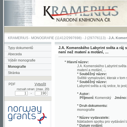
KRAMERIUS
-
MONOGRAFIE
(11412/2997698) -
J (297/76113)
-
J.A. Komenského Laby
J.A. Komenského Labyrint světa a ráj srdce, t
Typy dokumentů
není než matení a motání, ...
Abeceda
Výběr monografie
* Hlavní název:
J.A. Komenského Labyrint světa a ráj srd
Monografie
matení a motání, ...
Stránka
* Souběžný název:
Světlé vymalování, kterak v tom světě a 
* Souběžný název:
PDF
Vytvořit
Labyrint světa a ráj srdce, to jest, Svět
rozsah stran: (max. 20)
-
* Autor:
Příjmení:
Komenský
Jméno:
Jan, A
* Druh dokumentu:
monografie
* Název vydavatele:
Nákladem spolku pro vydávání laciných 
* Datum vydání:
1892
Podpořeno grantem z Norska
* Místo vydání:
prostřednictvím Norského
V Praze
finančního mechanismu