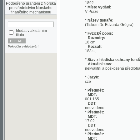
* Název tiskaře:
(Tiskem Dr. Edvarda Grégra)
hledat v aktuálním
* Fyzický popis:
titulu
Rozměry:
18 cm
Rozsah:
Pokročilé vyhledávání
188 s.;
* Stav z hlediska ochrany fondů:
Aktuální stav:
nekvalitní a poškozená předloha; nekonzi
* Jazyk:
cze
* Předmět:
MDT:
001:165
DDT:
neuvedeno
* Předmět:
MDT:
17.02
DDT:
neuvedeno
* Předmět:
MDT:
27-1/-9
DDT:
neuvedeno
* Předmět:
MDT:
(049)