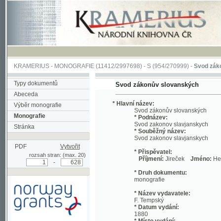
KRAMERIUS
-
MONOGRAFIE
(11412/2997698) -
S (954/270999)
-
Svod zákonův sl
Typy dokumentů
Svod zákonův slovanských
Abeceda
* Hlavní název:
Výběr monografie
Svod zákonův slovanských
Monografie
* Podnázev:
Svod zakonov slavjanskych
Stránka
* Souběžný název:
Svod zakonov slavjanskych
PDF
Vytvořit
* Přispěvatel:
rozsah stran: (max. 20)
Příjmení:
Jireček
Jméno:
Hermenegi
-
* Druh dokumentu:
monografie
* Název vydavatele:
F. Tempský
* Datum vydání:
1880
* Místo vydání:
Podpořeno grantem z Norska
V Praze
prostřednictvím Norského
finančního mechanismu
* Fyzický popis: