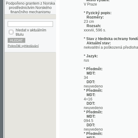
Rozměry:
23 cm
Rozsah:
hledat v aktuálním
xxxviii, 596 s.
titulu
* Stav z hlediska ochrany fondů:
Aktuální stav:
Pokročilé vyhledávání
nekvalitní a poškozená předloha;
* Jazyk:
rus
* Předmět:
MDT:
34
DDT:
neuvedeno
* Předmět:
MDT:
4=16
DDT:
neuvedeno
* Předmět:
MDT:
094.5
DDT:
neuvedeno
* Předmět:
MDT:
094
DDT:
neuvedeno
* Předmět:
MDT:
082