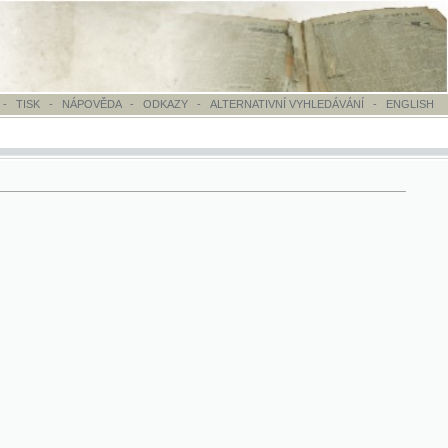
OVĚDA
-
ODKAZY
-
ALTERNATIVNÍ VYHLEDÁVÁNÍ
-
ENGLISH