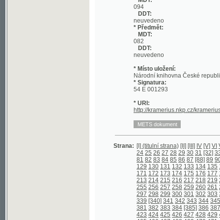
DDT:
neuvedeno
* Místo uložení:
Národní knihovna České republiky
* Signatura:
54 E 001293
* URI:
http://kramerius.nkp.cz/kramerius/han
Strana:
[I] (titulní strana)
[II]
[III]
IV
[V]
VI
VII
VIII
I
24
25
26
27
28
29
30
31
[32]
33
[34]
35
81
82
83
84
85
86
87
[88]
89
90
91
92
129
130
131
132
133
134
135
136
137
171
172
173
174
175
176
177
178
179
213
214
215
216
217
218
219
220
221
255
256
257
258
259
260
261
262
263
297
298
299
300
301
302
303
304
305
339
[340]
341
342
343
344
345
346
34
381
382
383
384
[385]
386
387
388
[38
423
424
425
426
427
428
429
430
431
465
466
467
468
469
470
471
472
473
506
507
508
[509]
510
511
512
513
51
©2003-2010
548
549
550
551
552
553
554
555
556
Developed
under GNU GPL
590
591
592
593
594
595
596
[597] (o
by
Qbizm
,
NKČR
and
KNAV