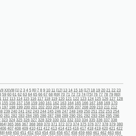
4
5
[6]
7
8
9
10
11
[12]
13
14
15
16
[17]
18
19
20
21
22
23
64
65
66
67
68
[69]
70
71
72
73
74
[75]
76
77
78
79
[80]
15
116
117
118
119
120
121
122
123
124
125
126
127
128
58
159
160
161
162
163
164
165
166
167
168
169
170
00
201
202
203
204
205
206
207
208
209
210
211
212
242
243
244
245
246
247
248
249
250
251
252
253
254
284
285
286
287
288
289
290
291
292
293
294
295
296
26
327
328
329
330
331
332
333
334
335
336
337
338
7
368
369
370
371
372
373
374
375
376
377
378
379
380
9
410
411
412
413
414
415
416
417
418
419
420
421
422
452
453
454
455
456
457
458
459
460
461
462
463
464
93]
494
495
496
497
[498]
499
500
501
[502]
503
504
505
535
536
537
538
539
540
541
542
543
544
545
546
547
577
578
579
580
581
582
583
584
585
586
[587]
588
589