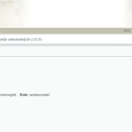
RSS
-
TISK
-
NÁP
ovanských
(1/628)
ld
Role:
sestavovatel