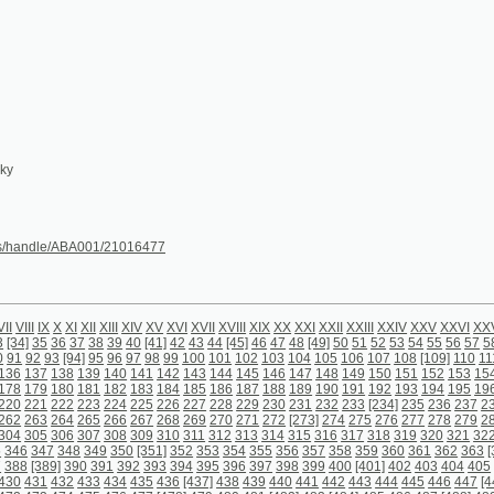
dle/ABA001/21016477
X
X
XI
XII
XIII
XIV
XV
XVI
XVII
XVIII
XIX
XX
XXI
XXII
XXIII
XXIV
XXV
XXVI
XXVII
XXVIII
[1]
2
3
36
37
38
39
40
[41]
42
43
44
[45]
46
47
48
[49]
50
51
52
53
54
55
56
57
58
59
60
61
62
63
93
[94]
95
96
97
98
99
100
101
102
103
104
105
106
107
108
[109]
110
111
112
113
114
1
138
139
140
141
142
143
144
145
146
147
148
149
150
151
152
153
154
155
156
157
1
180
181
182
183
184
185
186
187
188
189
190
191
192
193
194
195
196
197
198
199
2
222
223
224
225
226
227
228
229
230
231
232
233
[234]
235
236
237
238
239
240
241
264
265
266
267
268
269
270
271
272
[273]
274
275
276
277
278
279
280
281
282
283
306
307
308
309
310
311
312
313
314
315
316
317
318
319
320
321
322
323
324
325
3
7
348
349
350
[351]
352
353
354
355
356
357
358
359
360
361
362
363
[364]
365
366
36
9]
390
391
392
393
394
395
396
397
398
399
400
[401]
402
403
404
405
406
407
408
40
432
433
434
435
436
[437]
438
439
440
441
442
443
444
445
446
447
[448]
449
450
451
474
475
476
477
[478]
479
480
481
[482]
483
[484]
485
486
487
[488]
489
490
491
492
[4
4
515
516
517
518
519
520
521
522
523
524
525
526
527
528
529
530
531
[532]
533
534
557
558
559
560
561
562
563
564
565
566
567
568
569
570
[571]
572
573
574
575
576
bsah)
[598] (obsah)
[599] (obsah)
[600] (prázdná strana)