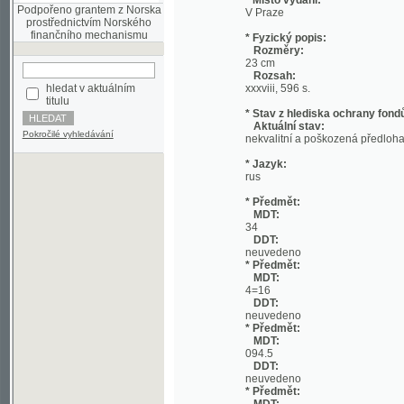
Rozměry:
23 cm
Rozsah:
hledat v aktuálním
xxxviii, 596 s.
titulu
* Stav z hlediska ochrany fondů:
Aktuální stav:
Pokročilé vyhledávání
nekvalitní a poškozená předloha;
* Jazyk:
rus
* Předmět:
MDT:
34
DDT:
neuvedeno
* Předmět:
MDT:
4=16
DDT:
neuvedeno
* Předmět:
MDT:
094.5
DDT:
neuvedeno
* Předmět:
MDT:
094
DDT:
neuvedeno
* Předmět:
MDT:
082