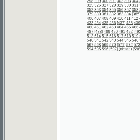
567
568
569
570
[571]
572
573
574
57
594
595
596
[597] (obsah)
[598] (obsah