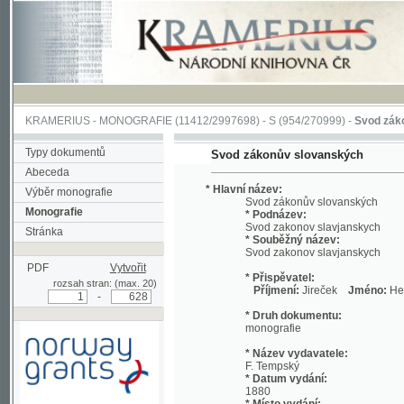
KRAMERIUS
-
MONOGRAFIE
(11412/2997698) -
S (954/270999)
-
Svod zákonův sl
Typy dokumentů
Svod zákonův slovanských
Abeceda
* Hlavní název:
Výběr monografie
Svod zákonův slovanských
Monografie
* Podnázev:
Svod zakonov slavjanskych
Stránka
* Souběžný název:
Svod zakonov slavjanskych
PDF
Vytvořit
* Přispěvatel:
rozsah stran: (max. 20)
Příjmení:
Jireček
Jméno:
Hermenegi
-
* Druh dokumentu:
monografie
* Název vydavatele:
F. Tempský
* Datum vydání:
1880
* Místo vydání:
Podpořeno grantem z Norska
V Praze
prostřednictvím Norského
finančního mechanismu
* Fyzický popis: