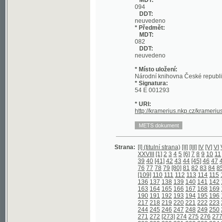
DDT:
neuvedeno
* Místo uložení:
Národní knihovna České republiky
* Signatura:
54 E 001293
* URI:
http://kramerius.nkp.cz/kramerius/han
Strana:
[I] (titulní strana)
[II]
[III]
IV
[V]
VI
VII
VIII
I
XXVIII
[1]
2
3
4
5
[6]
7
8
9
10
11
[12]
13
39
40
[41]
42
43
44
[45]
46
47
48
[49]
5
76
77
78
79
[80]
81
82
83
84
85
86
87
[109]
110
111
112
113
114
115
116
117
136
137
138
139
140
141
142
143
144
163
164
165
166
167
168
169
170
171
190
191
192
193
194
195
196
197
198
217
218
219
220
221
222
223
224
225
244
245
246
247
248
249
250
251
252
271
272
[273]
274
275
276
277
278
27
298
299
300
301
302
303
304
305
306
325
326
327
328
329
330
331
332
333
352
353
354
355
356
357
358
359
360
379
380
381
382
383
384
[385]
386
38
406
407
408
409
410
411
412
413
414
433
434
435
436
[437]
438
439
440
44
460
461
462
463
464
465
466
467
468
487
[488]
489
490
491
492
[493]
494
4
513
514
515
516
517
518
519
520
521
540
541
542
543
544
545
546
547
548