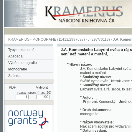
KRAMERIUS
-
MONOGRAFIE
(11412/2997698) -
J (297/76113)
-
J.A. Komenského Laby
J.A. Komenského Labyrint světa a ráj srdce, t
Typy dokumentů
není než matení a motání, ...
Abeceda
Výběr monografie
* Hlavní název:
J.A. Komenského Labyrint světa a ráj srd
Monografie
matení a motání, ...
Stránka
* Souběžný název:
Světlé vymalování, kterak v tom světě a 
* Souběžný název:
PDF
Vytvořit
Labyrint světa a ráj srdce, to jest, Svět
rozsah stran: (max. 20)
-
* Autor:
Příjmení:
Komenský
Jméno:
Jan, A
* Druh dokumentu:
monografie
* Název vydavatele:
Nákladem spolku pro vydávání laciných 
* Datum vydání:
1892
Podpořeno grantem z Norska
* Místo vydání:
prostřednictvím Norského
V Praze
finančního mechanismu