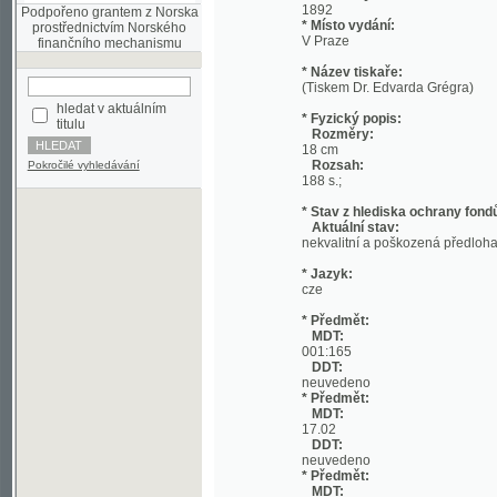
* Název tiskaře:
(Tiskem Dr. Edvarda Grégra)
hledat v aktuálním
* Fyzický popis:
titulu
Rozměry:
18 cm
Rozsah:
Pokročilé vyhledávání
188 s.;
* Stav z hlediska ochrany fondů:
Aktuální stav:
nekvalitní a poškozená předloha; nekonzi
* Jazyk:
cze
* Předmět:
MDT:
001:165
DDT:
neuvedeno
* Předmět:
MDT:
17.02
DDT:
neuvedeno
* Předmět:
MDT:
27-1/-9
DDT:
neuvedeno
* Předmět:
MDT:
(049)