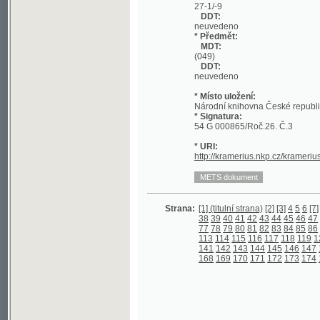
DDT:
neuvedeno
* Místo uložení:
Národní knihovna České republiky
* Signatura:
54 G 000865/Roč.26. Č.3
* URI:
http://kramerius.nkp.cz/kramerius/hand
Strana:
[1] (titulní strana)
[2]
[3]
4
5
6
[7]
8
9
10
1
38
39
40
41
42
43
44
45
46
47
48
49
5
77
78
79
80
81
82
83
84
85
86
87
88
8
113
114
115
116
117
118
119
120
121
141
142
143
144
145
146
147
148
149
168
169
170
171
172
173
174
175
176