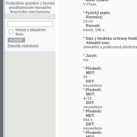
Rozměry:
23 cm
Rozsah:
hledat v aktuálním
xxxviii, 596 s.
titulu
* Stav z hlediska ochrany fondů:
Aktuální stav:
Pokročilé vyhledávání
nekvalitní a poškozená předloha;
* Jazyk:
rus
* Předmět:
MDT:
34
DDT:
neuvedeno
* Předmět:
MDT:
4=16
DDT:
neuvedeno
* Předmět:
MDT:
094.5
DDT:
neuvedeno
* Předmět:
MDT:
094
DDT:
neuvedeno
* Předmět:
MDT:
082