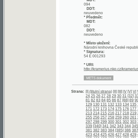
DDT:
neuvedeno
* Místo uložení:
Národní knihovna České republiky
* Signatura:
54 E 001293
* URI:
http://kramerius.nkp.cz/kramerius/han
Strana:
[I] (titulní strana)
[II]
[III]
IV
[V]
VI
VII
VIII
I
24
25
26
27
28
29
30
31
[32]
33
[34]
35
81
82
83
84
85
86
87
[88]
89
90
91
92
129
130
131
132
133
134
135
136
137
171
172
173
174
175
176
177
178
179
213
214
215
216
217
218
219
220
221
255
256
257
258
259
260
261
262
263
297
298
299
300
301
302
303
304
305
339
[340]
341
342
343
344
345
346
34
381
382
383
384
[385]
386
387
388
[38
423
424
425
426
427
428
429
430
431
465
466
467
468
469
470
471
472
473
506
507
508
[509]
510
511
512
513
51
©2003-2010
548
549
550
551
552
553
554
555
556
Developed
under GNU GPL
590
591
592
593
594
595
596
[597] (o
by
Qbizm
,
NKČR
and
KNAV