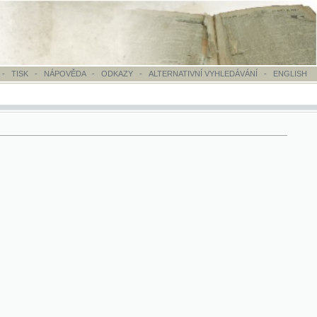
OVĚDA
-
ODKAZY
-
ALTERNATIVNÍ VYHLEDÁVÁNÍ
-
ENGLISH