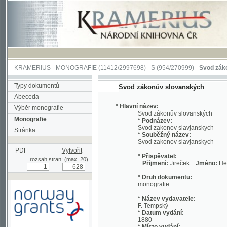
KRAMERIUS
-
MONOGRAFIE
(11412/2997698) -
S (954/270999)
-
Svod zákonův sl
Typy dokumentů
Svod zákonův slovanských
Abeceda
* Hlavní název:
Výběr monografie
Svod zákonův slovanských
Monografie
* Podnázev:
Svod zakonov slavjanskych
Stránka
* Souběžný název:
Svod zakonov slavjanskych
PDF
Vytvořit
* Přispěvatel:
rozsah stran: (max. 20)
Příjmení:
Jireček
Jméno:
Hermenegi
-
* Druh dokumentu:
monografie
* Název vydavatele:
F. Tempský
* Datum vydání:
1880
* Místo vydání:
Podpořeno grantem z Norska
V Praze
prostřednictvím Norského
finančního mechanismu
* Fyzický popis: