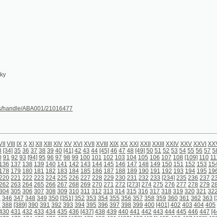
dle/ABA001/21016477
X
X
XI
XII
XIII
XIV
XV
XVI
XVII
XVIII
XIX
XX
XXI
XXII
XXIII
XXIV
XXV
XXVI
XXVII
XXVIII
[1]
2
3
36
37
38
39
40
[41]
42
43
44
[45]
46
47
48
[49]
50
51
52
53
54
55
56
57
58
59
60
61
62
63
93
[94]
95
96
97
98
99
100
101
102
103
104
105
106
107
108
[109]
110
111
112
113
114
1
138
139
140
141
142
143
144
145
146
147
148
149
150
151
152
153
154
155
156
157
1
180
181
182
183
184
185
186
187
188
189
190
191
192
193
194
195
196
197
198
199
2
222
223
224
225
226
227
228
229
230
231
232
233
[234]
235
236
237
238
239
240
241
264
265
266
267
268
269
270
271
272
[273]
274
275
276
277
278
279
280
281
282
283
306
307
308
309
310
311
312
313
314
315
316
317
318
319
320
321
322
323
324
325
3
7
348
349
350
[351]
352
353
354
355
356
357
358
359
360
361
362
363
[364]
365
366
36
9]
390
391
392
393
394
395
396
397
398
399
400
[401]
402
403
404
405
406
407
408
40
432
433
434
435
436
[437]
438
439
440
441
442
443
444
445
446
447
[448]
449
450
451
474
475
476
477
[478]
479
480
481
[482]
483
[484]
485
486
487
[488]
489
490
491
492
[4
4
515
516
517
518
519
520
521
522
523
524
525
526
527
528
529
530
531
[532]
533
534
557
558
559
560
561
562
563
564
565
566
567
568
569
570
[571]
572
573
574
575
576
bsah)
[598] (obsah)
[599] (obsah)
[600] (prázdná strana)