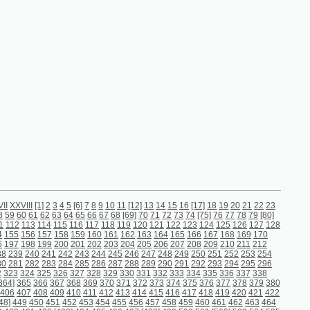
4
5
[6]
7
8
9
10
11
[12]
13
14
15
16
[17]
18
19
20
21
22
23
64
65
66
67
68
[69]
70
71
72
73
74
[75]
76
77
78
79
[80]
15
116
117
118
119
120
121
122
123
124
125
126
127
128
58
159
160
161
162
163
164
165
166
167
168
169
170
00
201
202
203
204
205
206
207
208
209
210
211
212
242
243
244
245
246
247
248
249
250
251
252
253
254
284
285
286
287
288
289
290
291
292
293
294
295
296
26
327
328
329
330
331
332
333
334
335
336
337
338
7
368
369
370
371
372
373
374
375
376
377
378
379
380
9
410
411
412
413
414
415
416
417
418
419
420
421
422
452
453
454
455
456
457
458
459
460
461
462
463
464
93]
494
495
496
497
[498]
499
500
501
[502]
503
504
505
535
536
537
538
539
540
541
542
543
544
545
546
547
577
578
579
580
581
582
583
584
585
586
[587]
588
589