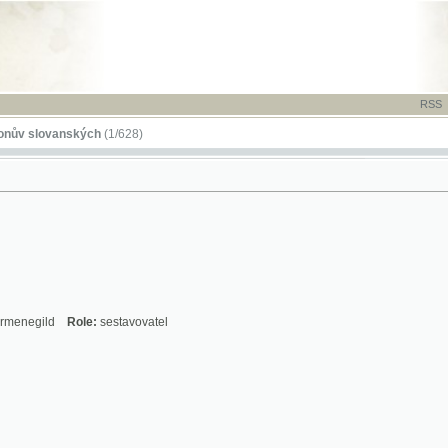
RSS
-
TISK
-
NÁP
ovanských
(1/628)
ld
Role:
sestavovatel