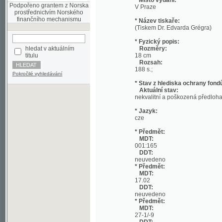
(Tiskem Dr. Edvarda Grégra)
* Fyzický popis:
hledat v aktuálním
Rozměry:
titulu
18 cm
Rozsah:
188 s.;
Pokročilé vyhledávání
* Stav z hlediska ochrany fondů:
Aktuální stav:
nekvalitní a poškozená předloha; nekonzi
* Jazyk:
cze
* Předmět:
MDT:
001:165
DDT:
neuvedeno
* Předmět:
MDT:
17.02
DDT:
neuvedeno
* Předmět:
MDT:
27-1/-9
DDT:
neuvedeno
* Předmět:
MDT:
(049)
DDT:
neuvedeno