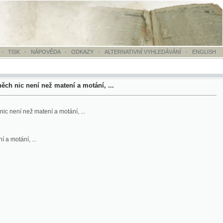
OVĚDA
-
ODKAZY
-
ALTERNATIVNÍ VYHLEDÁVÁNÍ
-
ENGLISH
ež matení a motání, ...
ní a motání, ...