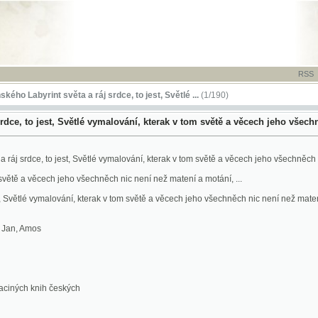
RSS
-
TISK
-
NÁP
rint světa a ráj srdce, to jest, Světlé ...
(1/190)
 jest, Světlé vymalování, kterak v tom světě a věcech jeho všechněch nic není n
e, to jest, Světlé vymalování, kterak v tom světě a věcech jeho všechněch nic není než mate
věcech jeho všechněch nic není než matení a motání, ...
lé vymalování, kterak v tom světě a věcech jeho všechněch nic není než matení a motání, ...
mos
knih českých