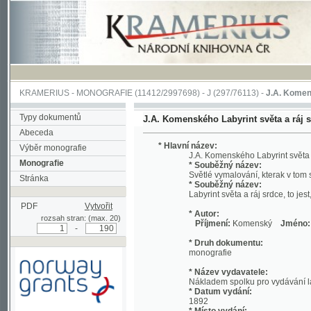
KRAMERIUS
-
MONOGRAFIE
(11412/2997698) -
J (297/76113)
-
J.A. Komenského Laby
Typy dokumentů
J.A. Komenského Labyrint světa a ráj srdce, to
Abeceda
* Hlavní název:
Výběr monografie
J.A. Komenského Labyrint světa a ráj srdc
Monografie
* Souběžný název:
Světlé vymalování, kterak v tom světě a 
Stránka
* Souběžný název:
Labyrint světa a ráj srdce, to jest, Svět
PDF
Vytvořit
* Autor:
rozsah stran: (max. 20)
Příjmení:
Komenský
Jméno:
Jan, A
-
* Druh dokumentu:
monografie
* Název vydavatele:
Nákladem spolku pro vydávání laciných 
* Datum vydání:
1892
* Místo vydání:
Podpořeno grantem z Norska
V Praze
prostřednictvím Norského
finančního mechanismu
* Název tiskaře: