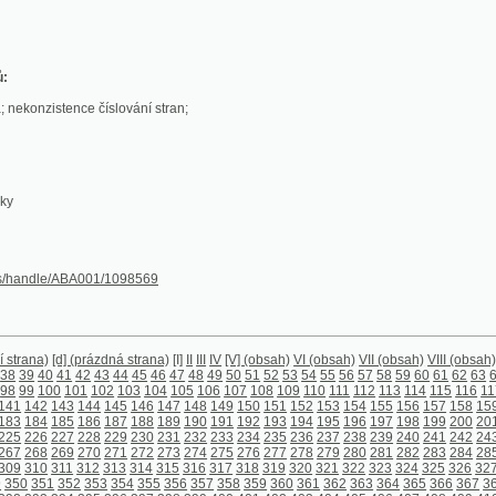
stence číslování stran;
le/ABA001/1098569
[d] (prázdná strana)
[I]
II
III
IV
[V] (obsah)
VI (obsah)
VII (obsah)
VIII (obsah)
[1]
2
3
4
5
6
7
8
0
41
42
43
44
45
46
47
48
49
50
51
52
53
54
55
56
57
58
59
60
61
62
63
64
65
66
67
68
6
00
101
102
103
104
105
106
107
108
109
110
111
112
113
114
115
116
117
118
119
120
1
143
144
145
146
147
148
149
150
151
152
153
154
155
156
157
158
159
160
161
162
1
185
186
187
188
189
190
191
192
193
194
195
196
197
198
199
200
201
202
203
204
2
227
228
229
230
231
232
233
234
235
236
237
238
239
240
241
242
243
244
245
246
2
269
270
271
272
273
274
275
276
277
278
279
280
281
282
283
284
285
286
287
288
2
311
312
313
314
315
316
317
318
319
320
321
322
323
324
325
326
327
328
329
330
3
1
352
353
354
355
356
357
358
359
360
361
362
363
364
365
366
367
368
369
370
371
394
395
396
397
398
399
400
401
402
403
404
405
406
407
408
409
410
411
412
413
4
436
437
438
439
440
441
442
443
444
445
446
447
448
449
450
451
452
453
454
455
4
478
479
480
481
482
483
484
485
486
487
488
489
490
491
492
493
494
495
496
497
4
520
521
522
523
524
525
526
527
528
529
530
531
532
533
534
535
536
537
538
539
5
562
563
566
567
568
569
570
571
572
573
574
575
576
577
578
579
580
581
582
583
5
606
607
608
609
610
611
612
613
614
615
616
617
618
619
620
621
622
623
624
625
6
648
649
650
651
652
653
654
655
656
657
658
659
660
661
662
663
664
665
666
667
6