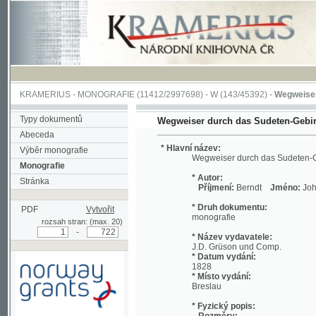
KRAMERIUS
-
MONOGRAFIE
(11412/2997698) -
W (143/45392)
-
Wegweiser durch 
Typy dokumentů
Wegweiser durch das Sudeten-Gebirge
Abeceda
* Hlavní název:
Výběr monografie
Wegweiser durch das Sudeten-Gebirge
Monografie
* Autor:
Stránka
Příjmení:
Berndt
Jméno:
Johann, Chri
* Druh dokumentu:
PDF
Vytvořit
monografie
rozsah stran: (max. 20)
-
* Název vydavatele:
J.D. Grüson und Comp.
* Datum vydání:
1828
* Místo vydání:
Breslau
* Fyzický popis:
Rozměry:
Podpořeno grantem z Norska
19 cm
prostřednictvím Norského
Rozsah:
finančního mechanismu
viii, 712 s. ;