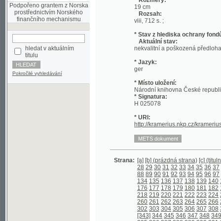
* Stav z hlediska ochrany fondů:
Aktuální stav:
hledat v aktuálním
nekvalitní a poškozená předloha; nekonzi
titulu
* Jazyk:
ger
Pokročilé vyhledávání
* Místo uložení:
Národní knihovna České republiky
* Signatura:
H 025078
* URI:
http://kramerius.nkp.cz/kramerius/hand
Strana:
[a]
[b] (prázdná strana)
[c] (titulní strana)
28
29
30
31
32
33
34
35
36
37
38
39
4
88
89
90
91
92
93
94
95
96
97
98
99
1
134
135
136
137
138
139
140
141
142
176
177
178
179
180
181
182
183
184
218
219
220
221
222
223
224
225
226
260
261
262
263
264
265
266
267
268
302
303
304
305
306
307
308
309
310
[343]
344
345
346
347
348
349
350
35
385
386
387
388
389
390
391
392
393
427
428
429
430
431
432
433
434
435
469
470
471
472
473
474
475
476
477
511
512
513
514
515
516
517
518
519
553
554
555
556
557
558
559
560
561
597
598
599
600
601
602
603
604
605
639
640
641
642
643
644
645
646
647