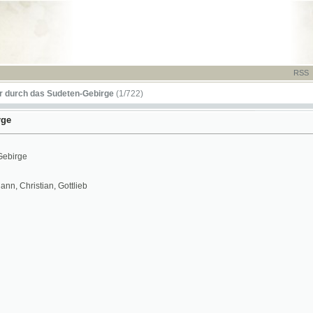
RSS
-
TISK
-
NÁP
das Sudeten-Gebirge
(1/722)
stian, Gottlieb