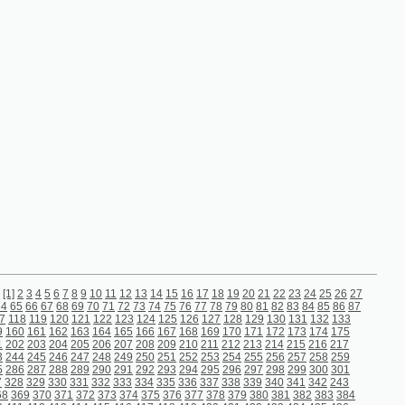
9
10
11
12
13
14
15
16
17
18
19
20
21
22
23
24
25
26
27
9
70
71
72
73
74
75
76
77
78
79
80
81
82
83
84
85
86
87
21
122
123
124
125
126
127
128
129
130
131
132
133
63
164
165
166
167
168
169
170
171
172
173
174
175
05
206
207
208
209
210
211
212
213
214
215
216
217
47
248
249
250
251
252
253
254
255
256
257
258
259
89
290
291
292
293
294
295
296
297
298
299
300
301
31
332
333
334
335
336
337
338
339
340
341
342
243
372
373
374
375
376
377
378
379
380
381
382
383
384
14
415
416
417
418
419
420
421
422
423
424
425
426
56
457
458
459
460
461
462
463
464
465
466
467
468
98
499
500
501
502
503
504
505
506
507
508
509
510
40
541
542
543
544
545
546
547
548
549
550
551
552
84
585
586
587
588
589
590
591
592
593
594
595
596
26
627
628
629
630
631
632
633
634
635
636
637
638
68
669
670
671
672
673
674
675
676
677
678
679
680