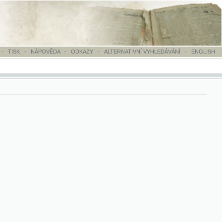
OVĚDA
-
ODKAZY
-
ALTERNATIVNÍ VYHLEDÁVÁNÍ
-
ENGLISH