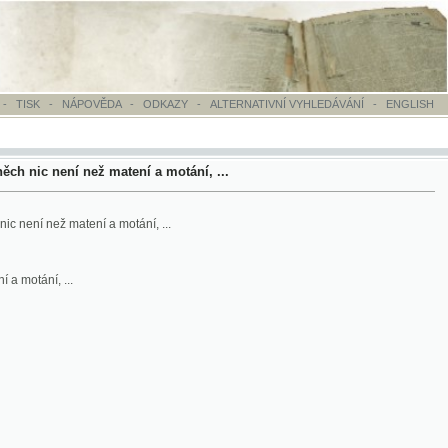
OVĚDA
-
ODKAZY
-
ALTERNATIVNÍ VYHLEDÁVÁNÍ
-
ENGLISH
ež matení a motání, ...
ní a motání, ...