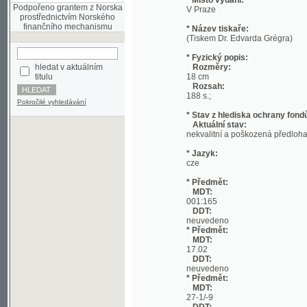
(Tiskem Dr. Edvarda Grégra)
* Fyzický popis:
hledat v aktuálním
Rozměry:
titulu
18 cm
Rozsah:
188 s.;
Pokročilé vyhledávání
* Stav z hlediska ochrany fondů:
Aktuální stav:
nekvalitní a poškozená předloha; nekonzi
* Jazyk:
cze
* Předmět:
MDT:
001:165
DDT:
neuvedeno
* Předmět:
MDT:
17.02
DDT:
neuvedeno
* Předmět:
MDT:
27-1/-9
DDT:
neuvedeno
* Předmět:
MDT:
(049)
DDT:
neuvedeno