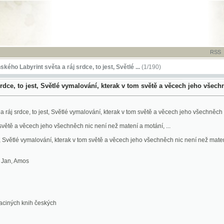
RSS
-
TISK
-
NÁP
rint světa a ráj srdce, to jest, Světlé ...
(1/190)
 jest, Světlé vymalování, kterak v tom světě a věcech jeho všechněch nic není n
e, to jest, Světlé vymalování, kterak v tom světě a věcech jeho všechněch nic není než mate
věcech jeho všechněch nic není než matení a motání, ...
lé vymalování, kterak v tom světě a věcech jeho všechněch nic není než matení a motání, ...
mos
knih českých