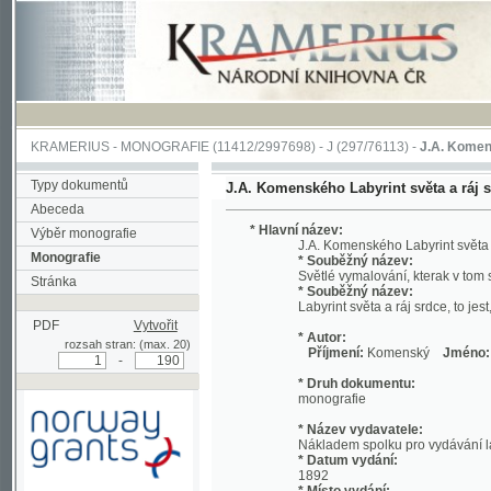
KRAMERIUS
-
MONOGRAFIE
(11412/2997698) -
J (297/76113)
-
J.A. Komenského Laby
Typy dokumentů
J.A. Komenského Labyrint světa a ráj srdce, to
Abeceda
* Hlavní název:
Výběr monografie
J.A. Komenského Labyrint světa a ráj srdc
Monografie
* Souběžný název:
Světlé vymalování, kterak v tom světě a 
Stránka
* Souběžný název:
Labyrint světa a ráj srdce, to jest, Svět
PDF
Vytvořit
* Autor:
rozsah stran: (max. 20)
Příjmení:
Komenský
Jméno:
Jan, A
-
* Druh dokumentu:
monografie
* Název vydavatele:
Nákladem spolku pro vydávání laciných 
* Datum vydání:
1892
* Místo vydání:
Podpořeno grantem z Norska
V Praze
prostřednictvím Norského
finančního mechanismu
* Název tiskaře: