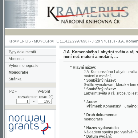
KRAMERIUS
-
MONOGRAFIE
(11412/2997698) -
J (297/76113)
-
J.A. Komenského Laby
J.A. Komenského Labyrint světa a ráj srdce, t
Typy dokumentů
není než matení a motání, ...
Abeceda
Výběr monografie
* Hlavní název:
J.A. Komenského Labyrint světa a ráj srd
Monografie
matení a motání, ...
Stránka
* Souběžný název:
Světlé vymalování, kterak v tom světě a 
* Souběžný název:
PDF
Vytvořit
Labyrint světa a ráj srdce, to jest, Svět
rozsah stran: (max. 20)
-
* Autor:
Příjmení:
Komenský
Jméno:
Jan, A
* Druh dokumentu:
monografie
* Název vydavatele:
Nákladem spolku pro vydávání laciných 
* Datum vydání:
1892
Podpořeno grantem z Norska
* Místo vydání:
prostřednictvím Norského
V Praze
finančního mechanismu