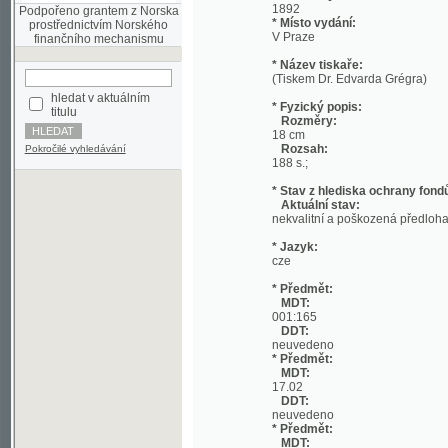
* Název tiskaře:
(Tiskem Dr. Edvarda Grégra)
hledat v aktuálním
* Fyzický popis:
titulu
Rozměry:
18 cm
Rozsah:
Pokročilé vyhledávání
188 s.;
* Stav z hlediska ochrany fondů:
Aktuální stav:
nekvalitní a poškozená předloha; nekonzi
* Jazyk:
cze
* Předmět:
MDT:
001:165
DDT:
neuvedeno
* Předmět:
MDT:
17.02
DDT:
neuvedeno
* Předmět:
MDT:
27-1/-9
DDT:
neuvedeno
* Předmět:
MDT:
(049)