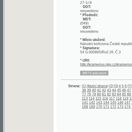
DDT:
neuvedeno
* Místo uložení:
Národní knihovna České republiky
* Signatura:
54 G 000865/Roč.26. Č.3
* URI:
http://kramerius.nkp.cz/kramerius/hand
Strana:
[1] (titulní strana)
[2]
[3]
4
5
6
[7]
8
9
10
1
38
39
40
41
42
43
44
45
46
47
48
49
5
77
78
79
80
81
82
83
84
85
86
87
88
8
113
114
115
116
117
118
119
120
121
141
142
143
144
145
146
147
148
149
168
169
170
171
172
173
174
175
176