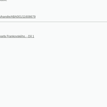
le/ABA001/11608679
nkovského. - Díl 1