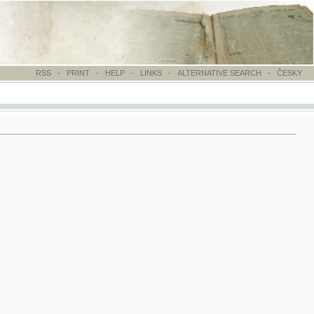
-
PRINT
-
HELP
-
LINKS
-
ALTERNATIVE SEARCH
-
ČESKY