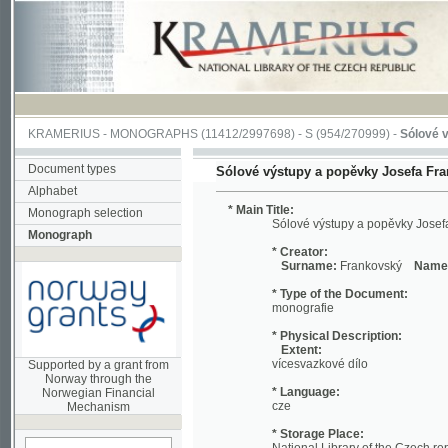
KRAMERIUS
-
MONOGRAPHS
(11412/2997698) -
S (954/270999)
-
Sólové výstupy
Document types
Sólové výstupy a popěvky Josefa Frankovsk
Alphabet
* Main Title:
Monograph selection
Sólové výstupy a popěvky Josefa Frank
Monograph
* Creator:
Surname:
Frankovský
Name:
Josef
* Type of the Document:
monografie
* Physical Description:
Extent:
vícesvazkové dílo
Supported by a grant from
Norway through the
* Language:
Norwegian Financial
cze
Mechanism
* Storage Place:
National Library of the Czech republic
* Shelf-Number:
search in actual
54 J 000707
monograph