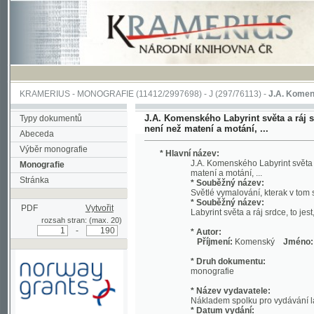
KRAMERIUS
-
MONOGRAFIE
(11412/2997698) -
J (297/76113)
-
J.A. Komenského Laby
J.A. Komenského Labyrint světa a ráj srdce, t
Typy dokumentů
není než matení a motání, ...
Abeceda
Výběr monografie
* Hlavní název:
J.A. Komenského Labyrint světa a ráj srd
Monografie
matení a motání, ...
Stránka
* Souběžný název:
Světlé vymalování, kterak v tom světě a 
* Souběžný název:
PDF
Vytvořit
Labyrint světa a ráj srdce, to jest, Svět
rozsah stran: (max. 20)
-
* Autor:
Příjmení:
Komenský
Jméno:
Jan, A
* Druh dokumentu:
monografie
* Název vydavatele:
Nákladem spolku pro vydávání laciných 
* Datum vydání:
1892
Podpořeno grantem z Norska
* Místo vydání:
prostřednictvím Norského
V Praze
finančního mechanismu