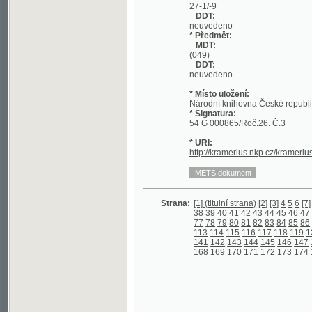
DDT:
neuvedeno
* Místo uložení:
Národní knihovna České republiky
* Signatura:
54 G 000865/Roč.26. Č.3
* URI:
http://kramerius.nkp.cz/kramerius/hand
Strana:
[1] (titulní strana)
[2]
[3]
4
5
6
[7]
8
9
10
1
38
39
40
41
42
43
44
45
46
47
48
49
5
77
78
79
80
81
82
83
84
85
86
87
88
8
113
114
115
116
117
118
119
120
121
141
142
143
144
145
146
147
148
149
168
169
170
171
172
173
174
175
176