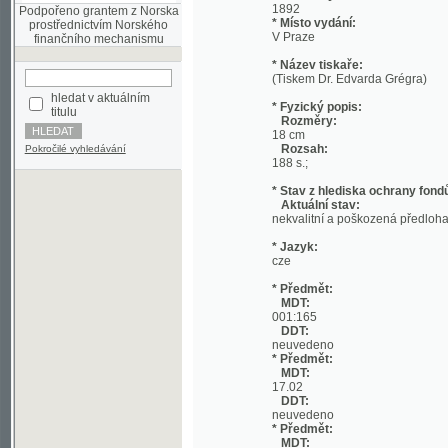
* Název tiskaře:
(Tiskem Dr. Edvarda Grégra)
hledat v aktuálním
* Fyzický popis:
titulu
Rozměry:
18 cm
Rozsah:
Pokročilé vyhledávání
188 s.;
* Stav z hlediska ochrany fondů:
Aktuální stav:
nekvalitní a poškozená předloha; nekonzi
* Jazyk:
cze
* Předmět:
MDT:
001:165
DDT:
neuvedeno
* Předmět:
MDT:
17.02
DDT:
neuvedeno
* Předmět:
MDT:
27-1/-9
DDT:
neuvedeno
* Předmět:
MDT:
(049)