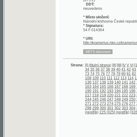
54 F 014364
* URI:
http://kramerius.nkp.cz/kramerius/hand
Strana:
[I] (titulní strana)
[II]
[III]
IV
V
VI
[1]
2
3
4
5
34
35
36
37
38
39
40
41
42
43
44
45
4
73
74
75
76
77
78
79
80
81
82
83
84
8
108
109
110
111
112
113
114
115
116
1
136
137
138
139
140
141
142
143
144
163
164
165
166
167
168
169
170
171
190
191
192
193
194
195
196
197
198
217
218
219
220
221
222
223
224
225
244
245
246
247
248
249
250
251
252
271
272
273
274
275
276
277
278
279
298
299
300
301
302
303
304
305
306
(rejstřík)
225 [325] (rejstřík)
[326] (prázd