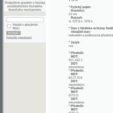
23 cm
Rozsah:
vi, 225 [i.e. 325] s. ;
hledat v aktuálním
titulu
* Stav z hlediska ochrany fondů:
Aktuální stav:
nekvalitní a poškozená předloha;
Pokročilé vyhledávání
* Jazyk:
cze
* Předmět:
MDT:
821.162.3
DDT:
neuvedeno
* Předmět:
MDT:
82:37.016
DDT:
neuvedeno
* Předmět:
MDT:
(075.3)
DDT:
neuvedeno
* Předmět:
MDT:
(075.2)
DDT:
neuvedeno
* Místo uložení:
Národní knihovna České republiky
* Signatura: