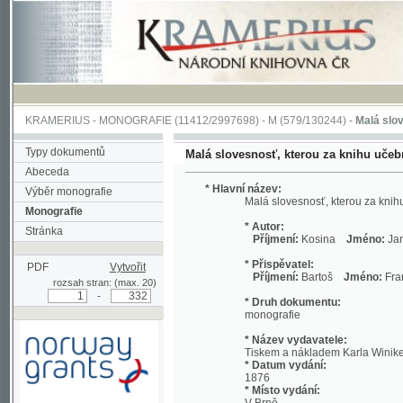
KRAMERIUS
-
MONOGRAFIE
(11412/2997698) -
M (579/130244)
-
Malá slovesnosť, 
Typy dokumentů
Malá slovesnosť, kterou za knihu učebnou a čít
Abeceda
* Hlavní název:
Výběr monografie
Malá slovesnosť, kterou za knihu učebnou 
Monografie
* Autor:
Stránka
Příjmení:
Kosina
Jméno:
Jan Evange
* Přispěvatel:
PDF
Vytvořit
Příjmení:
Bartoš
Jméno:
František
R
rozsah stran: (max. 20)
-
* Druh dokumentu:
monografie
* Název vydavatele:
Tiskem a nákladem Karla Winikera
* Datum vydání:
1876
* Místo vydání:
V Brně
Podpořeno grantem z Norska
prostřednictvím Norského
* Fyzický popis:
finančního mechanismu
Rozměry: