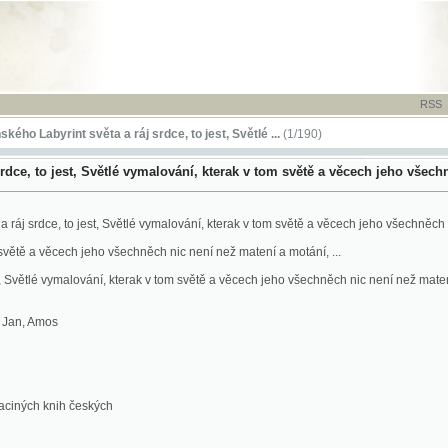
RSS
-
TISK
-
NÁP
rint světa a ráj srdce, to jest, Světlé ...
(1/190)
 jest, Světlé vymalování, kterak v tom světě a věcech jeho všechněch nic není n
e, to jest, Světlé vymalování, kterak v tom světě a věcech jeho všechněch nic není než mate
věcech jeho všechněch nic není než matení a motání, ...
lé vymalování, kterak v tom světě a věcech jeho všechněch nic není než matení a motání, ...
mos
knih českých