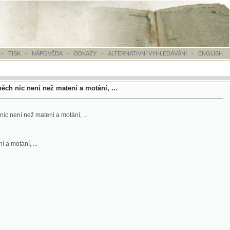
OVĚDA
-
ODKAZY
-
ALTERNATIVNÍ VYHLEDÁVÁNÍ
-
ENGLISH
ež matení a motání, ...
ní a motání, ...