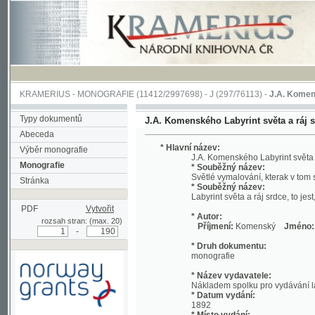
KRAMERIUS
-
MONOGRAFIE
(11412/2997698) -
J (297/76113)
-
J.A. Komenského Laby
Typy dokumentů
J.A. Komenského Labyrint světa a ráj srdce, to
Abeceda
* Hlavní název:
Výběr monografie
J.A. Komenského Labyrint světa a ráj srdc
Monografie
* Souběžný název:
Světlé vymalování, kterak v tom světě a 
Stránka
* Souběžný název:
Labyrint světa a ráj srdce, to jest, Svět
PDF
Vytvořit
* Autor:
rozsah stran: (max. 20)
Příjmení:
Komenský
Jméno:
Jan, A
-
* Druh dokumentu:
monografie
* Název vydavatele:
Nákladem spolku pro vydávání laciných 
* Datum vydání:
1892
* Místo vydání:
Podpořeno grantem z Norska
V Praze
prostřednictvím Norského
finančního mechanismu
* Název tiskaře: