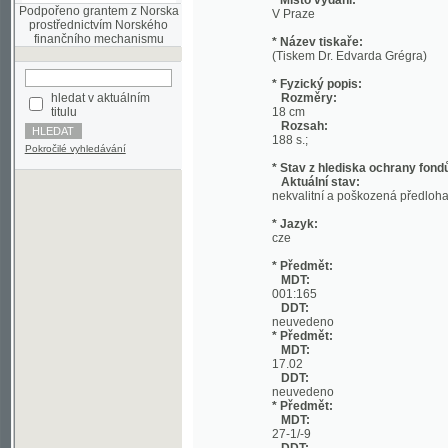
(Tiskem Dr. Edvarda Grégra)
* Fyzický popis:
hledat v aktuálním
Rozměry:
titulu
18 cm
Rozsah:
188 s.;
Pokročilé vyhledávání
* Stav z hlediska ochrany fondů:
Aktuální stav:
nekvalitní a poškozená předloha; nekonzi
* Jazyk:
cze
* Předmět:
MDT:
001:165
DDT:
neuvedeno
* Předmět:
MDT:
17.02
DDT:
neuvedeno
* Předmět:
MDT:
27-1/-9
DDT:
neuvedeno
* Předmět:
MDT:
(049)
DDT:
neuvedeno