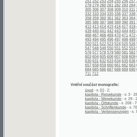
439
440
441
442
443
444
445
446
447
466
467
468
469
470
471
472
473
474
493
494
495
496
497
498
499
500
501
520
521
522
523
524
525
526
527
528
547
548
549
550
551
552
553
554
555
576
577
578
579
580
581
582
583
584
603
604
605
606
607
608
609
610
611
630
631
632
633
634
635
636
637
638
657
658
659
660
661
662
663
664
665
684
685
686
687
688
689
690
691
692
711
712
Vnitřní součást monografie:
úvod
- s. [1] - 2;
kapitola - Reisekunde
- s. 3 - 28;
kapitola - Wegekunde
- s. 29 - 207;
kapitola - Ortskunde
- s. 208 - 701;
kapitola - Schriftenkunde
- s. 702 - 712;
kapitola - Verbesserungen
- s. 712 - 71