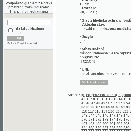
* Stav z hlediska ochrany fondů:
Aktuální stav:
hledat v aktuálním
nekvalitní a poškozená předloha; nekonzi
titulu
* Jazyk:
ger
Pokročilé vyhledávání
* Místo uložení:
Národní knihovna České republiky
* Signatura:
H 025078
* URI:
http://kramerius.nkp.cz/kramerius/hand
Strana:
[a]
[b] (prázdná strana)
[c] (titulní strana)
4
5
6
7
8
9
10
11
12
13
14
15
16
17
18
45
46
47
48
49
50
51
52
53
54
55
56
5
84
85
86
87
88
89
90
91
92
93
94
95
9
116
117
118
119
120
121
122
123
124
143
144
145
146
147
148
149
150
151
170
171
172
173
174
175
176
177
178
197
198
199
200
201
202
203
204
205
224
225
226
227
228
229
230
231
232
251
252
253
254
255
256
257
258
259
278
279
280
281
282
283
284
285
286
305
306
307
308
309
310
311
312
313
332
333
334
335
336
337
338
339
340
358
359
360
361
362
363
364
365
366
385
386
387
388
389
390
391
392
393
412
413
414
415
416
417
418
419
420