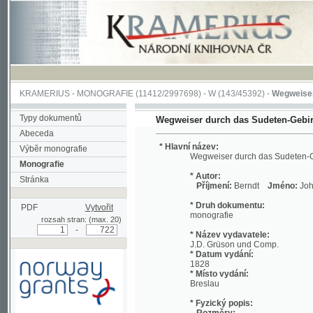
KRAMERIUS
-
MONOGRAFIE
(11412/2997698) -
W (143/45392)
-
Wegweiser durch 
Typy dokumentů
Wegweiser durch das Sudeten-Gebirge
Abeceda
* Hlavní název:
Výběr monografie
Wegweiser durch das Sudeten-Gebirge
Monografie
* Autor:
Stránka
Příjmení:
Berndt
Jméno:
Johann, Chri
* Druh dokumentu:
PDF
Vytvořit
monografie
rozsah stran: (max. 20)
-
* Název vydavatele:
J.D. Grüson und Comp.
* Datum vydání:
1828
* Místo vydání:
Breslau
* Fyzický popis:
Rozměry:
Podpořeno grantem z Norska
19 cm
prostřednictvím Norského
Rozsah:
finančního mechanismu
viii, 712 s. ;