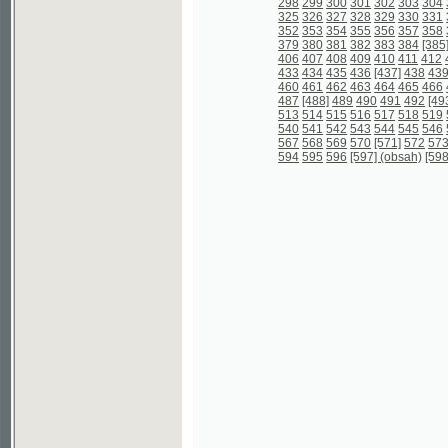
567
568
569
570
[571]
572
573
574
57
594
595
596
[597] (obsah)
[598] (obsah