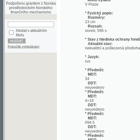
Rozměry:
23 cm
Rozsah:
hledat v aktuálním
xxxviii, 596 s.
titulu
* Stav z hlediska ochrany fondů:
Aktuální stav:
Pokročilé vyhledávání
nekvalitní a poškozená předloha;
* Jazyk:
rus
* Předmět:
MDT:
34
DDT:
neuvedeno
* Předmět:
MDT:
4=16
DDT:
neuvedeno
* Předmět:
MDT:
094.5
DDT:
neuvedeno
* Předmět:
MDT:
094
DDT:
neuvedeno
* Předmět:
MDT:
082