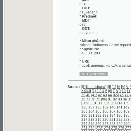
DDT:
neuvedeno
* Místo uložení:
Národní knihovna České republiky
* Signatura:
54 E 001293
* URI:
http://kramerius.nkp.cz/kramerius/han
Strana:
[I] (titulní strana)
[II]
[III]
IV
[V]
VI
VII
VIII
I
XXVIII
[1]
2
3
4
5
[6]
7
8
9
10
11
[12]
13
39
40
[41]
42
43
44
[45]
46
47
48
[49]
5
76
77
78
79
[80]
81
82
83
84
85
86
87
[109]
110
111
112
113
114
115
116
117
136
137
138
139
140
141
142
143
144
163
164
165
166
167
168
169
170
171
190
191
192
193
194
195
196
197
198
217
218
219
220
221
222
223
224
225
244
245
246
247
248
249
250
251
252
271
272
[273]
274
275
276
277
278
27
298
299
300
301
302
303
304
305
306
325
326
327
328
329
330
331
332
333
352
353
354
355
356
357
358
359
360
379
380
381
382
383
384
[385]
386
38
406
407
408
409
410
411
412
413
414
433
434
435
436
[437]
438
439
440
44
460
461
462
463
464
465
466
467
468
487
[488]
489
490
491
492
[493]
494
4
513
514
515
516
517
518
519
520
521
540
541
542
543
544
545
546
547
548