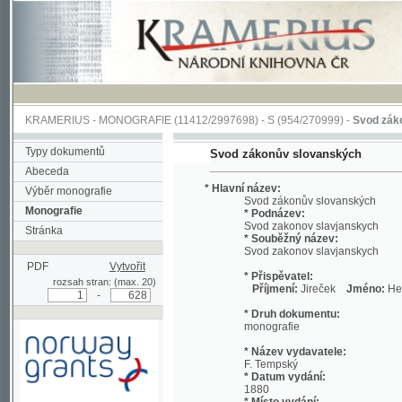
KRAMERIUS
-
MONOGRAFIE
(11412/2997698) -
S (954/270999)
-
Svod zákonův sl
Typy dokumentů
Svod zákonův slovanských
Abeceda
* Hlavní název:
Výběr monografie
Svod zákonův slovanských
Monografie
* Podnázev:
Svod zakonov slavjanskych
Stránka
* Souběžný název:
Svod zakonov slavjanskych
PDF
Vytvořit
* Přispěvatel:
rozsah stran: (max. 20)
Příjmení:
Jireček
Jméno:
Hermenegi
-
* Druh dokumentu:
monografie
* Název vydavatele:
F. Tempský
* Datum vydání:
1880
* Místo vydání:
Podpořeno grantem z Norska
V Praze
prostřednictvím Norského
finančního mechanismu
* Fyzický popis: