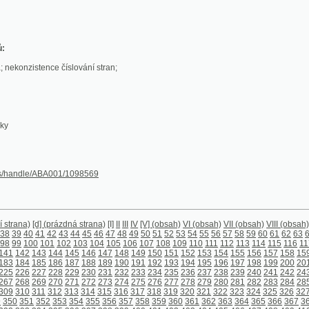
stence číslování stran;
le/ABA001/1098569
[d] (prázdná strana)
[I]
II
III
IV
[V] (obsah)
VI (obsah)
VII (obsah)
VIII (obsah)
[1]
2
3
4
5
6
7
8
0
41
42
43
44
45
46
47
48
49
50
51
52
53
54
55
56
57
58
59
60
61
62
63
64
65
66
67
68
6
00
101
102
103
104
105
106
107
108
109
110
111
112
113
114
115
116
117
118
119
120
1
143
144
145
146
147
148
149
150
151
152
153
154
155
156
157
158
159
160
161
162
1
185
186
187
188
189
190
191
192
193
194
195
196
197
198
199
200
201
202
203
204
2
227
228
229
230
231
232
233
234
235
236
237
238
239
240
241
242
243
244
245
246
2
269
270
271
272
273
274
275
276
277
278
279
280
281
282
283
284
285
286
287
288
2
311
312
313
314
315
316
317
318
319
320
321
322
323
324
325
326
327
328
329
330
3
1
352
353
354
355
356
357
358
359
360
361
362
363
364
365
366
367
368
369
370
371
394
395
396
397
398
399
400
401
402
403
404
405
406
407
408
409
410
411
412
413
4
436
437
438
439
440
441
442
443
444
445
446
447
448
449
450
451
452
453
454
455
4
478
479
480
481
482
483
484
485
486
487
488
489
490
491
492
493
494
495
496
497
4
520
521
522
523
524
525
526
527
528
529
530
531
532
533
534
535
536
537
538
539
5
562
563
566
567
568
569
570
571
572
573
574
575
576
577
578
579
580
581
582
583
5
606
607
608
609
610
611
612
613
614
615
616
617
618
619
620
621
622
623
624
625
6
648
649
650
651
652
653
654
655
656
657
658
659
660
661
662
663
664
665
666
667
6