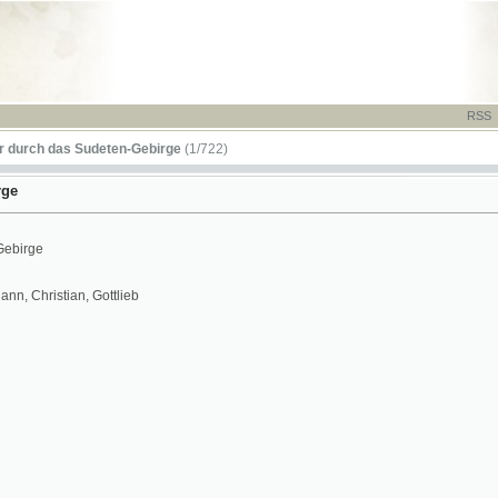
RSS
-
TISK
-
NÁP
das Sudeten-Gebirge
(1/722)
stian, Gottlieb