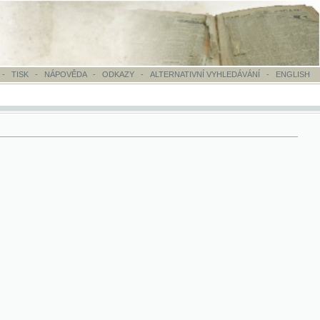
OVĚDA
-
ODKAZY
-
ALTERNATIVNÍ VYHLEDÁVÁNÍ
-
ENGLISH