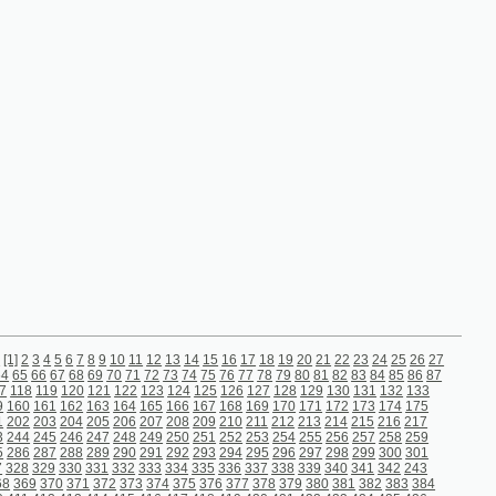
9
10
11
12
13
14
15
16
17
18
19
20
21
22
23
24
25
26
27
9
70
71
72
73
74
75
76
77
78
79
80
81
82
83
84
85
86
87
21
122
123
124
125
126
127
128
129
130
131
132
133
63
164
165
166
167
168
169
170
171
172
173
174
175
05
206
207
208
209
210
211
212
213
214
215
216
217
47
248
249
250
251
252
253
254
255
256
257
258
259
89
290
291
292
293
294
295
296
297
298
299
300
301
31
332
333
334
335
336
337
338
339
340
341
342
243
372
373
374
375
376
377
378
379
380
381
382
383
384
14
415
416
417
418
419
420
421
422
423
424
425
426
56
457
458
459
460
461
462
463
464
465
466
467
468
98
499
500
501
502
503
504
505
506
507
508
509
510
40
541
542
543
544
545
546
547
548
549
550
551
552
84
585
586
587
588
589
590
591
592
593
594
595
596
26
627
628
629
630
631
632
633
634
635
636
637
638
68
669
670
671
672
673
674
675
676
677
678
679
680