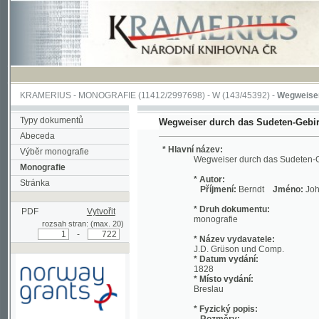
KRAMERIUS
-
MONOGRAFIE
(11412/2997698) -
W (143/45392)
-
Wegweiser durch 
Typy dokumentů
Wegweiser durch das Sudeten-Gebirge
Abeceda
* Hlavní název:
Výběr monografie
Wegweiser durch das Sudeten-Gebirge
Monografie
* Autor:
Stránka
Příjmení:
Berndt
Jméno:
Johann, Chri
* Druh dokumentu:
PDF
Vytvořit
monografie
rozsah stran: (max. 20)
-
* Název vydavatele:
J.D. Grüson und Comp.
* Datum vydání:
1828
* Místo vydání:
Breslau
* Fyzický popis:
Rozměry:
Podpořeno grantem z Norska
19 cm
prostřednictvím Norského
Rozsah:
finančního mechanismu
viii, 712 s. ;