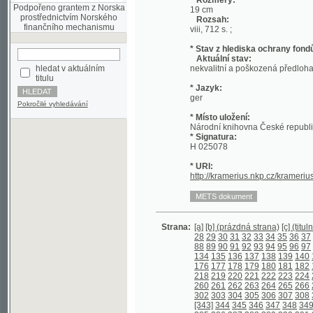
* Stav z hlediska ochrany fondů:
Aktuální stav:
hledat v aktuálním
nekvalitní a poškozená předloha; nekonzi
titulu
* Jazyk:
ger
Pokročilé vyhledávání
* Místo uložení:
Národní knihovna České republiky
* Signatura:
H 025078
* URI:
http://kramerius.nkp.cz/kramerius/hand
Strana:
[a]
[b] (prázdná strana)
[c] (titulní strana)
28
29
30
31
32
33
34
35
36
37
38
39
4
88
89
90
91
92
93
94
95
96
97
98
99
1
134
135
136
137
138
139
140
141
142
176
177
178
179
180
181
182
183
184
218
219
220
221
222
223
224
225
226
260
261
262
263
264
265
266
267
268
302
303
304
305
306
307
308
309
310
[343]
344
345
346
347
348
349
350
35
385
386
387
388
389
390
391
392
393
427
428
429
430
431
432
433
434
435
469
470
471
472
473
474
475
476
477
511
512
513
514
515
516
517
518
519
553
554
555
556
557
558
559
560
561
597
598
599
600
601
602
603
604
605
639
640
641
642
643
644
645
646
647