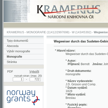
KRAMERIUS
-
MONOGRAFIE
(11412/2997698) -
W (143/45392)
-
Wegweiser durch 
Typy dokumentů
Wegweiser durch das Sudeten-Gebirge
Abeceda
* Hlavní název:
Výběr monografie
Wegweiser durch das Sudeten-Gebirge
Monografie
* Autor:
Stránka
Příjmení:
Berndt
Jméno:
Johann, Chri
* Druh dokumentu:
PDF
Vytvořit
monografie
rozsah stran: (max. 20)
-
* Název vydavatele:
J.D. Grüson und Comp.
* Datum vydání:
1828
* Místo vydání:
Breslau
* Fyzický popis:
Rozměry:
Podpořeno grantem z Norska
19 cm
prostřednictvím Norského
Rozsah:
finančního mechanismu
viii, 712 s. ;