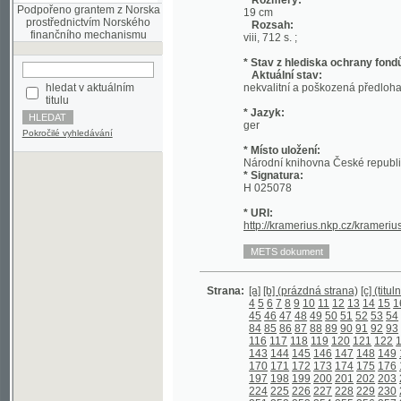
* Stav z hlediska ochrany fondů:
Aktuální stav:
hledat v aktuálním
nekvalitní a poškozená předloha; nekonzi
titulu
* Jazyk:
ger
Pokročilé vyhledávání
* Místo uložení:
Národní knihovna České republiky
* Signatura:
H 025078
* URI:
http://kramerius.nkp.cz/kramerius/hand
Strana:
[a]
[b] (prázdná strana)
[c] (titulní strana)
4
5
6
7
8
9
10
11
12
13
14
15
16
17
18
45
46
47
48
49
50
51
52
53
54
55
56
5
84
85
86
87
88
89
90
91
92
93
94
95
9
116
117
118
119
120
121
122
123
124
143
144
145
146
147
148
149
150
151
170
171
172
173
174
175
176
177
178
197
198
199
200
201
202
203
204
205
224
225
226
227
228
229
230
231
232
251
252
253
254
255
256
257
258
259
278
279
280
281
282
283
284
285
286
305
306
307
308
309
310
311
312
313
332
333
334
335
336
337
338
339
340
358
359
360
361
362
363
364
365
366
385
386
387
388
389
390
391
392
393
412
413
414
415
416
417
418
419
420