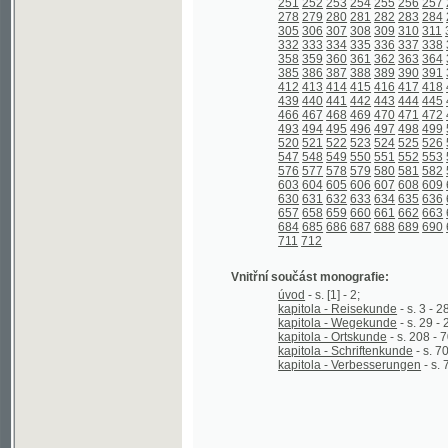
439
440
441
442
443
444
445
446
447
466
467
468
469
470
471
472
473
474
493
494
495
496
497
498
499
500
501
520
521
522
523
524
525
526
527
528
547
548
549
550
551
552
553
554
555
576
577
578
579
580
581
582
583
584
603
604
605
606
607
608
609
610
611
630
631
632
633
634
635
636
637
638
657
658
659
660
661
662
663
664
665
684
685
686
687
688
689
690
691
692
711
712
Vnitřní součást monografie:
úvod
- s. [1] - 2;
kapitola - Reisekunde
- s. 3 - 28;
kapitola - Wegekunde
- s. 29 - 207;
kapitola - Ortskunde
- s. 208 - 701;
kapitola - Schriftenkunde
- s. 702 - 712;
kapitola - Verbesserungen
- s. 712 - 71