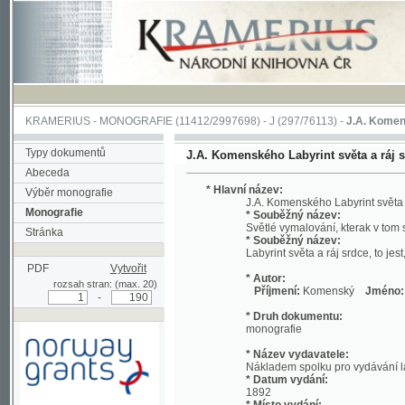
KRAMERIUS
-
MONOGRAFIE
(11412/2997698) -
J (297/76113)
-
J.A. Komenského Laby
Typy dokumentů
J.A. Komenského Labyrint světa a ráj srdce, to
Abeceda
* Hlavní název:
Výběr monografie
J.A. Komenského Labyrint světa a ráj srdc
Monografie
* Souběžný název:
Světlé vymalování, kterak v tom světě a 
Stránka
* Souběžný název:
Labyrint světa a ráj srdce, to jest, Svět
PDF
Vytvořit
* Autor:
rozsah stran: (max. 20)
Příjmení:
Komenský
Jméno:
Jan, A
-
* Druh dokumentu:
monografie
* Název vydavatele:
Nákladem spolku pro vydávání laciných 
* Datum vydání:
1892
* Místo vydání:
Podpořeno grantem z Norska
V Praze
prostřednictvím Norského
finančního mechanismu
* Název tiskaře: