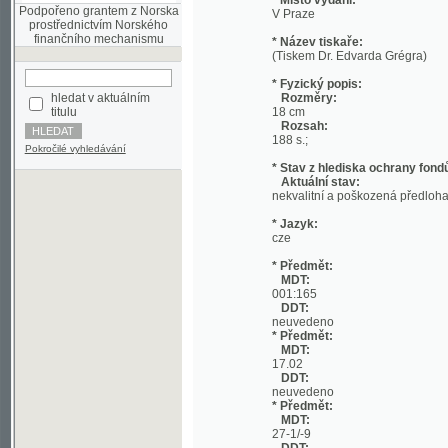
(Tiskem Dr. Edvarda Grégra)
* Fyzický popis:
hledat v aktuálním
Rozměry:
titulu
18 cm
Rozsah:
188 s.;
Pokročilé vyhledávání
* Stav z hlediska ochrany fondů:
Aktuální stav:
nekvalitní a poškozená předloha; nekonzi
* Jazyk:
cze
* Předmět:
MDT:
001:165
DDT:
neuvedeno
* Předmět:
MDT:
17.02
DDT:
neuvedeno
* Předmět:
MDT:
27-1/-9
DDT:
neuvedeno
* Předmět:
MDT:
(049)
DDT:
neuvedeno