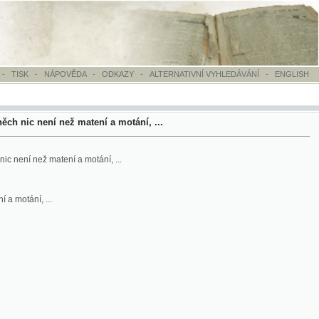
OVĚDA
-
ODKAZY
-
ALTERNATIVNÍ VYHLEDÁVÁNÍ
-
ENGLISH
ež matení a motání, ...
ní a motání, ...