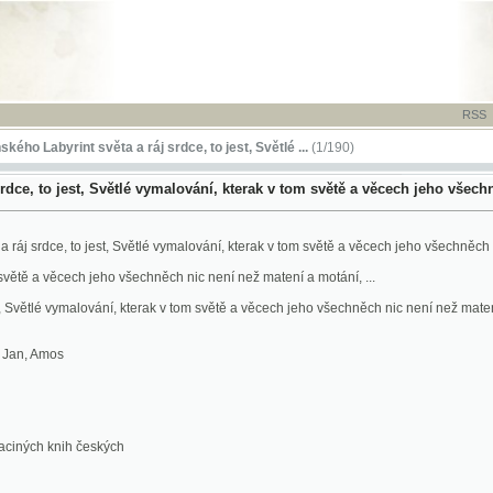
RSS
-
TISK
-
NÁP
rint světa a ráj srdce, to jest, Světlé ...
(1/190)
 jest, Světlé vymalování, kterak v tom světě a věcech jeho všechněch nic není n
e, to jest, Světlé vymalování, kterak v tom světě a věcech jeho všechněch nic není než mate
věcech jeho všechněch nic není než matení a motání, ...
lé vymalování, kterak v tom světě a věcech jeho všechněch nic není než matení a motání, ...
mos
knih českých