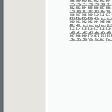
567
568
569
570
[571]
572
573
574
57
594
595
596
[597] (obsah)
[598] (obsah