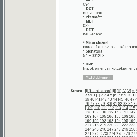
DDT:
neuvedeno
* Místo uložení:
Národní knihovna České republiky
* Signatura:
54 E 001293
* URI:
http://kramerius.nkp.cz/kramerius/han
Strana:
[I] (titulní strana)
[II]
[III]
IV
[V]
VI
VII
VIII
I
XXVIII
[1]
2
3
4
5
[6]
7
8
9
10
11
[12]
13
39
40
[41]
42
43
44
[45]
46
47
48
[49]
5
76
77
78
79
[80]
81
82
83
84
85
86
87
[109]
110
111
112
113
114
115
116
117
136
137
138
139
140
141
142
143
144
163
164
165
166
167
168
169
170
171
190
191
192
193
194
195
196
197
198
217
218
219
220
221
222
223
224
225
244
245
246
247
248
249
250
251
252
271
272
[273]
274
275
276
277
278
27
298
299
300
301
302
303
304
305
306
325
326
327
328
329
330
331
332
333
352
353
354
355
356
357
358
359
360
379
380
381
382
383
384
[385]
386
38
406
407
408
409
410
411
412
413
414
433
434
435
436
[437]
438
439
440
44
460
461
462
463
464
465
466
467
468
487
[488]
489
490
491
492
[493]
494
4
513
514
515
516
517
518
519
520
521
540
541
542
543
544
545
546
547
548