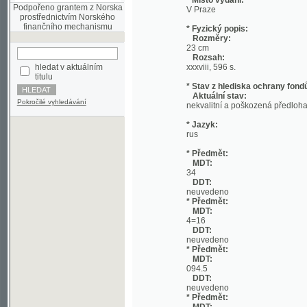
Rozměry:
23 cm
Rozsah:
hledat v aktuálním
xxxviii, 596 s.
titulu
* Stav z hlediska ochrany fondů:
Aktuální stav:
Pokročilé vyhledávání
nekvalitní a poškozená předloha;
* Jazyk:
rus
* Předmět:
MDT:
34
DDT:
neuvedeno
* Předmět:
MDT:
4=16
DDT:
neuvedeno
* Předmět:
MDT:
094.5
DDT:
neuvedeno
* Předmět:
MDT:
094
DDT:
neuvedeno
* Předmět:
MDT:
082