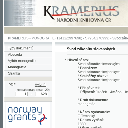
KRAMERIUS
-
MONOGRAFIE
(11412/2997698) -
S (954/270999)
-
Svod zákonův sl
Typy dokumentů
Svod zákonův slovanských
Abeceda
* Hlavní název:
Výběr monografie
Svod zákonův slovanských
Monografie
* Podnázev:
Svod zakonov slavjanskych
Stránka
* Souběžný název:
Svod zakonov slavjanskych
PDF
Vytvořit
* Přispěvatel:
rozsah stran: (max. 20)
Příjmení:
Jireček
Jméno:
Hermenegi
-
* Druh dokumentu:
monografie
* Název vydavatele:
F. Tempský
* Datum vydání:
1880
* Místo vydání:
Podpořeno grantem z Norska
V Praze
prostřednictvím Norského
finančního mechanismu
* Fyzický popis: