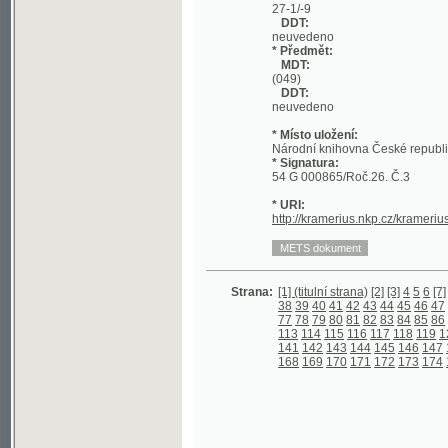
DDT:
neuvedeno
* Místo uložení:
Národní knihovna České republiky
* Signatura:
54 G 000865/Roč.26. Č.3
* URI:
http://kramerius.nkp.cz/kramerius/hand
Strana:
[1] (titulní strana)
[2]
[3]
4
5
6
[7]
8
9
10
1
38
39
40
41
42
43
44
45
46
47
48
49
5
77
78
79
80
81
82
83
84
85
86
87
88
8
113
114
115
116
117
118
119
120
121
141
142
143
144
145
146
147
148
149
168
169
170
171
172
173
174
175
176