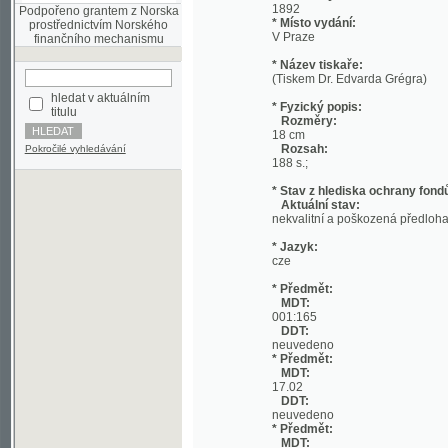
* Název tiskaře:
(Tiskem Dr. Edvarda Grégra)
hledat v aktuálním
* Fyzický popis:
titulu
Rozměry:
18 cm
Rozsah:
Pokročilé vyhledávání
188 s.;
* Stav z hlediska ochrany fondů:
Aktuální stav:
nekvalitní a poškozená předloha; nekonzi
* Jazyk:
cze
* Předmět:
MDT:
001:165
DDT:
neuvedeno
* Předmět:
MDT:
17.02
DDT:
neuvedeno
* Předmět:
MDT:
27-1/-9
DDT:
neuvedeno
* Předmět:
MDT:
(049)