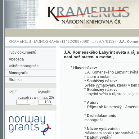
KRAMERIUS
-
MONOGRAFIE
(11412/2997698) -
J (297/76113)
-
J.A. Komenského Laby
J.A. Komenského Labyrint světa a ráj srdce, t
Typy dokumentů
není než matení a motání, ...
Abeceda
Výběr monografie
* Hlavní název:
J.A. Komenského Labyrint světa a ráj srd
Monografie
matení a motání, ...
Stránka
* Souběžný název:
Světlé vymalování, kterak v tom světě a 
* Souběžný název:
PDF
Vytvořit
Labyrint světa a ráj srdce, to jest, Svět
rozsah stran: (max. 20)
-
* Autor:
Příjmení:
Komenský
Jméno:
Jan, A
* Druh dokumentu:
monografie
* Název vydavatele:
Nákladem spolku pro vydávání laciných 
* Datum vydání:
1892
Podpořeno grantem z Norska
* Místo vydání:
prostřednictvím Norského
V Praze
finančního mechanismu