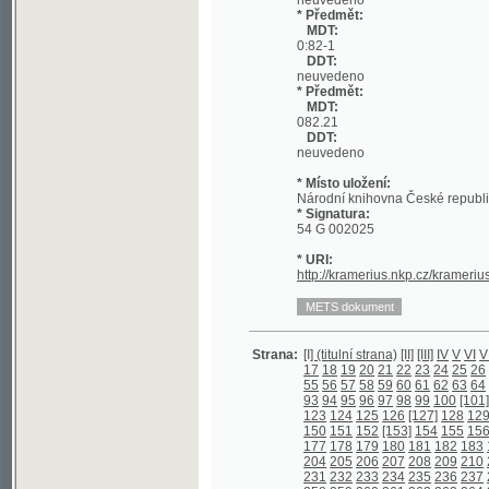
MDT:
082.21
DDT:
neuvedeno
* Místo uložení:
Národní knihovna České republiky
* Signatura:
54 G 002025
* URI:
http://kramerius.nkp.cz/kramerius/han
Strana:
[I] (titulní strana)
[II]
[III]
IV
V
VI
VII
VIII
IX
17
18
19
20
21
22
23
24
25
26
[27]
28
55
56
57
58
59
60
61
62
63
64
65
66
6
93
94
95
96
97
98
99
100
[101]
102
10
123
124
125
126
[127]
128
129
130
13
150
151
152
[153]
154
155
156
157
15
177
178
179
180
181
182
183
184
[185
204
205
206
207
208
209
210
211
212
231
232
233
234
235
236
237
238
239
258
259
260
261
262
263
264
265
266