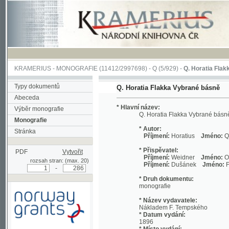
KRAMERIUS
-
MONOGRAFIE
(11412/2997698) -
Q (5/929)
-
Q. Horatia Flakka Vybr
Typy dokumentů
Q. Horatia Flakka Vybrané básně
Abeceda
* Hlavní název:
Výběr monografie
Q. Horatia Flakka Vybrané básně
Monografie
* Autor:
Stránka
Příjmení:
Horatius
Jméno:
Quintus, 
* Přispěvatel:
PDF
Vytvořit
Příjmení:
Weidner
Jméno:
Ondřej
R
rozsah stran: (max. 20)
Příjmení:
Dušánek
Jméno:
František
-
* Druh dokumentu:
monografie
* Název vydavatele:
Nákladem F. Tempského
* Datum vydání:
1896
* Místo vydání:
Podpořeno grantem z Norska
V Praze
prostřednictvím Norského
finančního mechanismu
* Název vydavatele: