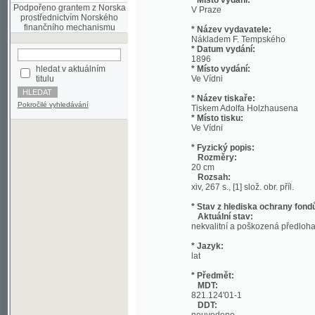
Nákladem F. Tempského
* Datum vydání:
1896
hledat v aktuálním
* Místo vydání:
titulu
Ve Vídni
* Název tiskaře:
Pokročilé vyhledávání
Tiskem Adolfa Holzhausena
* Místo tisku:
Ve Vídni
* Fyzický popis:
Rozměry:
20 cm
Rozsah:
xiv, 267 s., [1] slož. obr. příl.
* Stav z hlediska ochrany fondů:
Aktuální stav:
nekvalitní a poškozená předloha;
* Jazyk:
lat
* Předmět:
MDT:
821.124'01-1
DDT:
neuvedeno
* Předmět:
MDT:
0:82-1
DDT:
neuvedeno
* Předmět: