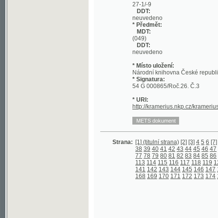
DDT:
neuvedeno
* Místo uložení:
Národní knihovna České republiky
* Signatura:
54 G 000865/Roč.26. Č.3
* URI:
http://kramerius.nkp.cz/kramerius/hand
Strana:
[1] (titulní strana)
[2]
[3]
4
5
6
[7]
8
9
10
1
38
39
40
41
42
43
44
45
46
47
48
49
5
77
78
79
80
81
82
83
84
85
86
87
88
8
113
114
115
116
117
118
119
120
121
141
142
143
144
145
146
147
148
149
168
169
170
171
172
173
174
175
176