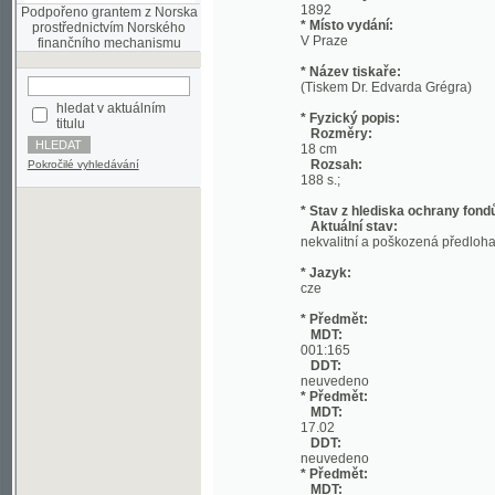
* Název tiskaře:
(Tiskem Dr. Edvarda Grégra)
hledat v aktuálním
* Fyzický popis:
titulu
Rozměry:
18 cm
Rozsah:
Pokročilé vyhledávání
188 s.;
* Stav z hlediska ochrany fondů:
Aktuální stav:
nekvalitní a poškozená předloha; nekonzi
* Jazyk:
cze
* Předmět:
MDT:
001:165
DDT:
neuvedeno
* Předmět:
MDT:
17.02
DDT:
neuvedeno
* Předmět:
MDT:
27-1/-9
DDT:
neuvedeno
* Předmět:
MDT:
(049)