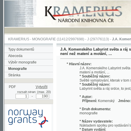
KRAMERIUS
-
MONOGRAFIE
(11412/2997698) -
J (297/76113)
-
J.A. Komenského Laby
J.A. Komenského Labyrint světa a ráj srdce, t
Typy dokumentů
není než matení a motání, ...
Abeceda
Výběr monografie
* Hlavní název:
J.A. Komenského Labyrint světa a ráj srd
Monografie
matení a motání, ...
Stránka
* Souběžný název:
Světlé vymalování, kterak v tom světě a 
* Souběžný název:
PDF
Vytvořit
Labyrint světa a ráj srdce, to jest, Svět
rozsah stran: (max. 20)
-
* Autor:
Příjmení:
Komenský
Jméno:
Jan, A
* Druh dokumentu:
monografie
* Název vydavatele:
Nákladem spolku pro vydávání laciných 
* Datum vydání:
1892
Podpořeno grantem z Norska
* Místo vydání:
prostřednictvím Norského
V Praze
finančního mechanismu