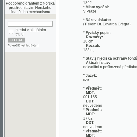
* Název tiskaře:
(Tiskem Dr. Edvarda Grégra)
hledat v aktuálním
* Fyzický popis:
titulu
Rozměry:
18 cm
Rozsah:
Pokročilé vyhledávání
188 s.;
* Stav z hlediska ochrany fondů:
Aktuální stav:
nekvalitní a poškozená předloha; nekonzi
* Jazyk:
cze
* Předmět:
MDT:
001:165
DDT:
neuvedeno
* Předmět:
MDT:
17.02
DDT:
neuvedeno
* Předmět:
MDT:
27-1/-9
DDT:
neuvedeno
* Předmět:
MDT:
(049)