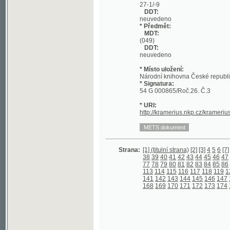
DDT:
neuvedeno
* Místo uložení:
Národní knihovna České republiky
* Signatura:
54 G 000865/Roč.26. Č.3
* URI:
http://kramerius.nkp.cz/kramerius/hand
Strana:
[1] (titulní strana)
[2]
[3]
4
5
6
[7]
8
9
10
1
38
39
40
41
42
43
44
45
46
47
48
49
5
77
78
79
80
81
82
83
84
85
86
87
88
8
113
114
115
116
117
118
119
120
121
141
142
143
144
145
146
147
148
149
168
169
170
171
172
173
174
175
176