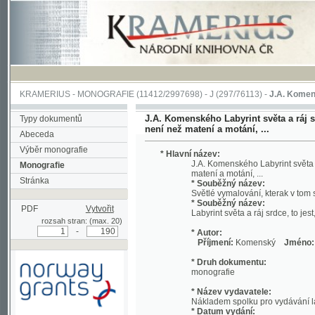
KRAMERIUS
-
MONOGRAFIE
(11412/2997698) -
J (297/76113)
-
J.A. Komenského Laby
J.A. Komenského Labyrint světa a ráj srdce, t
Typy dokumentů
není než matení a motání, ...
Abeceda
Výběr monografie
* Hlavní název:
J.A. Komenského Labyrint světa a ráj srd
Monografie
matení a motání, ...
Stránka
* Souběžný název:
Světlé vymalování, kterak v tom světě a 
* Souběžný název:
PDF
Vytvořit
Labyrint světa a ráj srdce, to jest, Svět
rozsah stran: (max. 20)
-
* Autor:
Příjmení:
Komenský
Jméno:
Jan, A
* Druh dokumentu:
monografie
* Název vydavatele:
Nákladem spolku pro vydávání laciných 
* Datum vydání:
1892
Podpořeno grantem z Norska
* Místo vydání:
prostřednictvím Norského
V Praze
finančního mechanismu